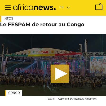
Passer
au
contenu
principal
INFOS
Le FESPAM de retour au Congo
CONGO
Fespam
-
Copyright © africanews
Africanews