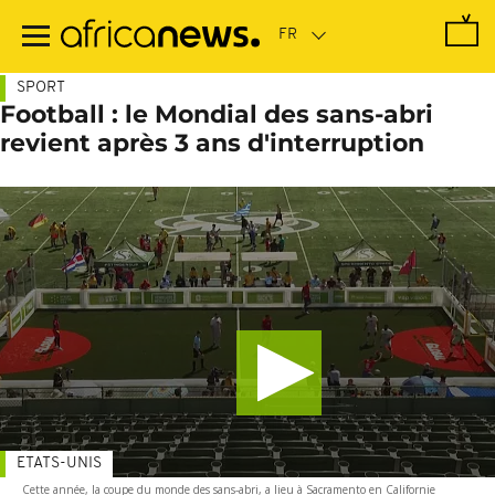
Passer
au
contenu
principal
SPORT
Football : le Mondial des sans-abri
revient après 3 ans d'interruption
ETATS-UNIS
Cette année, la coupe du monde des sans-abri, a lieu à Sacramento en Californie