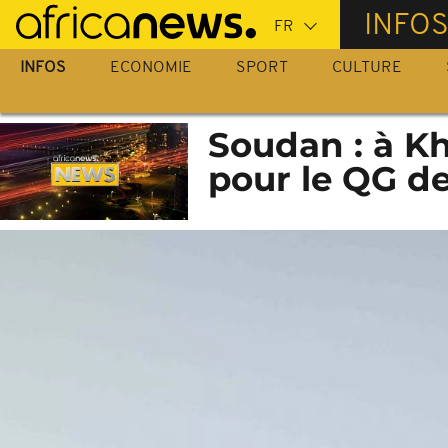
Passer
INFO
au
contenu
INFOS
ECONOMIE
SPORT
CULTURE
principal
Soudan : à Kh
pour le QG de