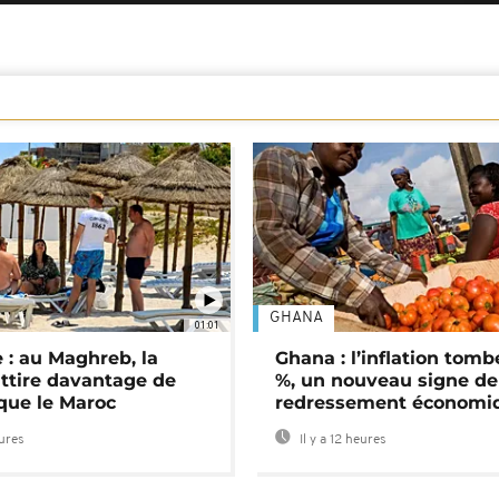
GHANA
01:01
 : au Maghreb, la
Ghana : l’inflation tomb
attire davantage de
%, un nouveau signe de
 que le Maroc
redressement économi
eures
Il y a 12 heures