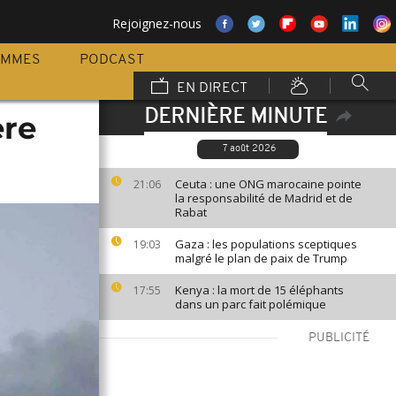
Rejoignez-nous
AMMES
PODCAST
EN DIRECT
DERNIÈRE MINUTE
ère
7 août 2026
Ceuta : une ONG marocaine pointe
21:06
la responsabilité de Madrid et de
Rabat
Gaza : les populations sceptiques
19:03
malgré le plan de paix de Trump
Kenya : la mort de 15 éléphants
17:55
dans un parc fait polémique
PUBLICITÉ