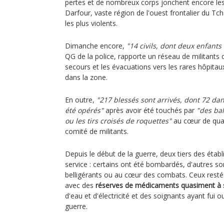
pertes et de nombreux corps jonchent encore le
Darfour, vaste région de l'ouest frontalier du Tc
les plus violents.
Dimanche encore,
"14 civils, dont deux enfants
QG de la police, rapporte un réseau de militants q
secours et les évacuations vers les rares hôpit
dans la zone.
En outre,
"217 blessés sont arrivés, dont 72 dan
été opérés"
après avoir été touchés par
"des bal
ou les tirs croisés de roquettes"
au cœur de quart
comité de militants.
Depuis le début de la guerre, deux tiers des éta
service : certains ont été bombardés, d'autres s
belligérants ou au cœur des combats. Ceux rest
avec des
réserves de médicaments quasiment à 
d'eau et d'électricité et des soignants ayant fui 
guerre.