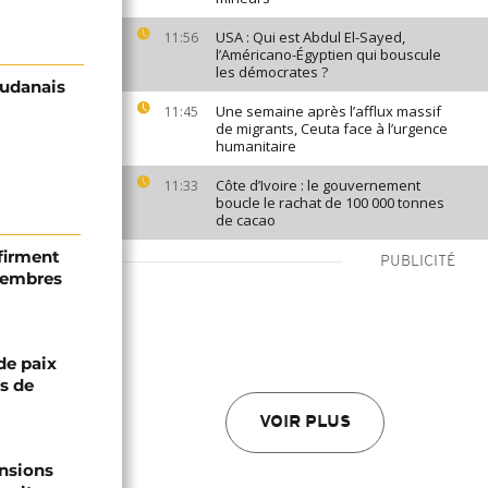
USA : Qui est Abdul El-Sayed,
11:56
l’Américano-Égyptien qui bouscule
les démocrates ?
oudanais
Une semaine après l’afflux massif
11:45
de migrants, Ceuta face à l’urgence
humanitaire
Côte d’Ivoire : le gouvernement
11:33
boucle le rachat de 100 000 tonnes
de cacao
firment
PUBLICITÉ
 membres
de paix
ts de
VOIR PLUS
ensions