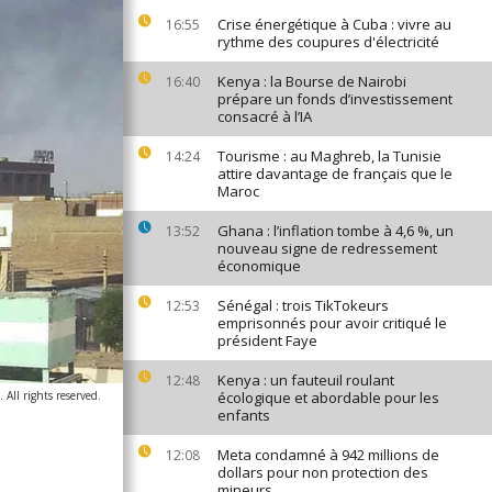
Crise énergétique à Cuba : vivre au
16:55
rythme des coupures d'électricité
Kenya : la Bourse de Nairobi
16:40
prépare un fonds d’investissement
consacré à l’IA
Tourisme : au Maghreb, la Tunisie
14:24
attire davantage de français que le
Maroc
Ghana : l’inflation tombe à 4,6 %, un
13:52
nouveau signe de redressement
économique
Sénégal : trois TikTokeurs
12:53
emprisonnés pour avoir critiqué le
président Faye
Kenya : un fauteuil roulant
12:48
All rights reserved.
écologique et abordable pour les
enfants
Meta condamné à 942 millions de
12:08
dollars pour non protection des
mineurs