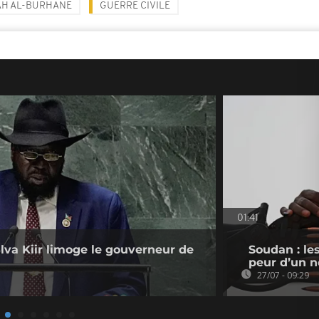
AH AL-BURHANE
GUERRE CIVILE
01:41
lva Kiir limoge le gouverneur de
Soudan : les
peur d’un n
27/07 - 09:29