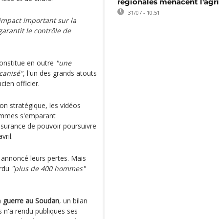
régionales menacent l'agri
31/07 - 10:51
impact important sur la
garantit le contrôle de
constitue en outre
"une
canisé"
, l'un des grands atouts
ien officier.
on stratégique, les vidéos
hommes s'emparant
ssurance de pouvoir poursuivre
vril.
s annoncé leurs pertes. Mais
erdu
"plus de 400 hommes"
a
guerre au Soudan
, un bilan
 n'a rendu publiques ses