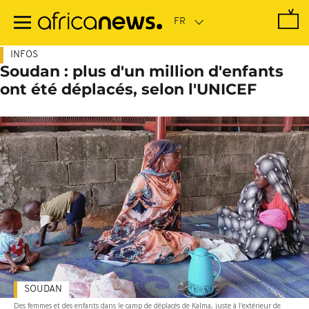
Passer
au
contenu
principal
INFOS
Soudan : plus d'un million d'enfants
ont été déplacés, selon l'UNICEF
SOUDAN
Des femmes et des enfants dans le camp de déplacés de Kalma, juste à l'extérieur de