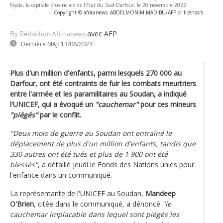
Nyala, la capitale provinciale de l'État du Sud-Darfour, le 20 novembre 2022
-
Copyright © africanews
ABDELMONIM MADIBU/AFP or licensors
avec AFP
By Rédaction Africanews
Dernière MAJ:
13/08/2024
Plus d'un million d'enfants, parmi lesquels 270 000 au
Darfour, ont été contraints de fuir les combats meurtriers
entre l'armée et les paramilitaires au Soudan, a indiqué
l'UNICEF, qui a évoqué un
"cauchemar"
pour ces mineurs
"piégés"
par le conflit.
"Deux mois de guerre au Soudan ont entraîné le
déplacement de plus d'un million d'enfants, tandis que
330 autres ont été tués et plus de 1 900 ont été
blessés"
, a détaillé jeudi le Fonds des Nations unies pour
l'enfance dans un communiqué.
La représentante de l'UNICEF au Soudan,
Mandeep
O'Brien
, citée dans le communiqué, a dénoncé
"le
cauchemar implacable dans lequel sont piégés les