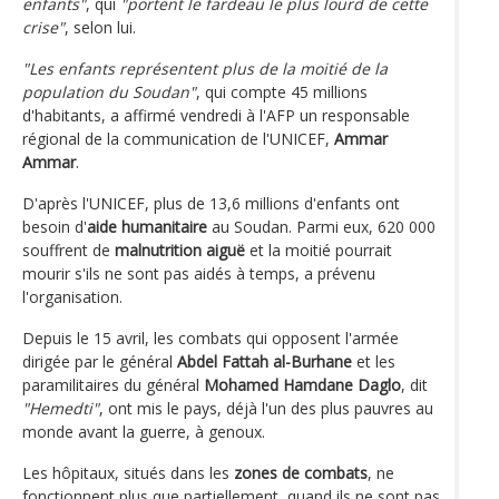
enfants"
, qui
"portent le fardeau le plus lourd de cette
crise"
, selon lui.
"Les enfants représentent plus de la moitié de la
population du Soudan"
, qui compte 45 millions
d'habitants, a affirmé vendredi à l'AFP un responsable
régional de la communication de l'UNICEF,
Ammar
Ammar
.
D'après l'UNICEF, plus de 13,6 millions d'enfants ont
besoin d'
aide humanitaire
au Soudan. Parmi eux, 620 000
souffrent de
malnutrition aiguë
et la moitié pourrait
mourir s'ils ne sont pas aidés à temps, a prévenu
l'organisation.
Depuis le 15 avril, les combats qui opposent l'armée
dirigée par le général
Abdel Fattah al-Burhane
et les
paramilitaires du général
Mohamed Hamdane Daglo
, dit
"Hemedti"
, ont mis le pays, déjà l'un des plus pauvres au
monde avant la guerre, à genoux.
Les hôpitaux, situés dans les
zones de combats
, ne
fonctionnent plus que partiellement, quand ils ne sont pas