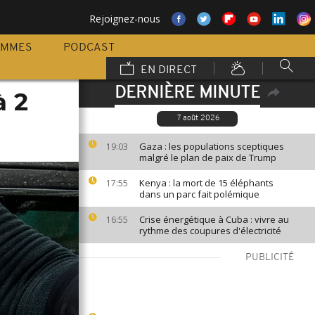
Rejoignez-nous
AMMES
PODCAST
EN DIRECT
DERNIÈRE MINUTE
 2
7 août 2026
Gaza : les populations sceptiques
19:03
malgré le plan de paix de Trump
Kenya : la mort de 15 éléphants
17:55
dans un parc fait polémique
Crise énergétique à Cuba : vivre au
16:55
rythme des coupures d'électricité
PUBLICITÉ