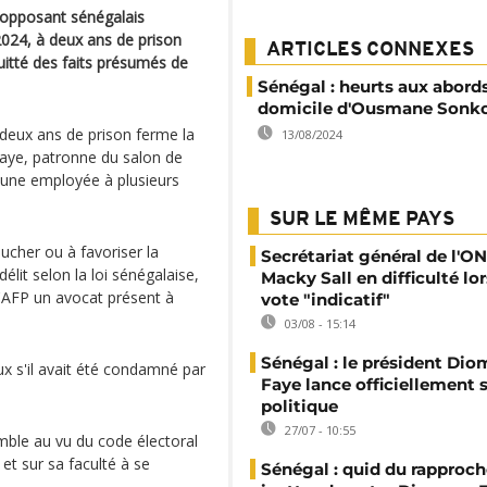
l'opposant sénégalais
2024, à deux ans de prison
ARTICLES CONNEXES
uitté des faits présumés de
Sénégal : heurts aux abord
domicile d'Ousmane Sonko
 deux ans de prison ferme la
13/08/2024
ye, patronne du salon de
'une employée à plusieurs
SUR LE MÊME PAYS
ucher ou à favoriser la
Secrétariat général de l'ON
lit selon la loi sénégalaise,
Macky Sall en difficulté lor
l'AFP un avocat présent à
vote "indicatif"
03/08 - 15:14
Sénégal : le président Di
ux s'il avait été condamné par
Faye lance officiellement 
politique
27/07 - 10:55
emble au vu du code électoral
 et sur sa faculté à se
Sénégal : quid du rappro