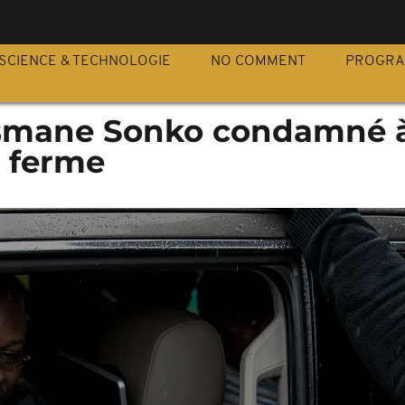
S
SCIENCE & TECHNOLOGIE
NO COMMENT
PROGR
usmane Sonko condamné à
n ferme