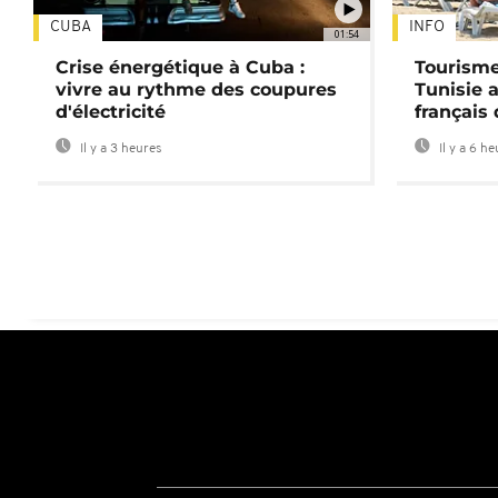
CUBA
INFO
01:54
Crise énergétique à Cuba :
Tourisme
vivre au rythme des coupures
Tunisie 
d'électricité
français
Il y a 3 heures
Il y a 6 h