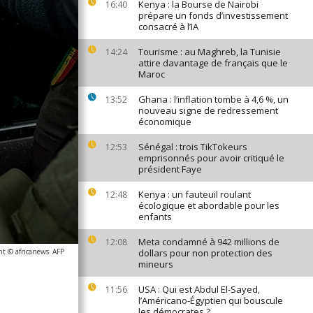
Kenya : la Bourse de Nairobi
16:40
prépare un fonds d’investissement
consacré à l’IA
Tourisme : au Maghreb, la Tunisie
14:24
attire davantage de français que le
Maroc
Ghana : l’inflation tombe à 4,6 %, un
13:52
nouveau signe de redressement
économique
Sénégal : trois TikTokeurs
12:53
emprisonnés pour avoir critiqué le
président Faye
Kenya : un fauteuil roulant
12:48
écologique et abordable pour les
enfants
Meta condamné à 942 millions de
12:08
ht © africanews
AFP
dollars pour non protection des
mineurs
USA : Qui est Abdul El-Sayed,
11:56
l’Américano-Égyptien qui bouscule
les démocrates ?