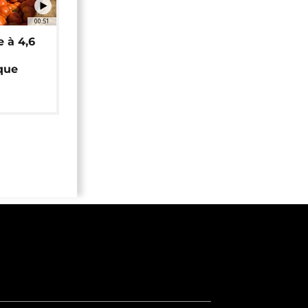
00:51
e à 4,6
que