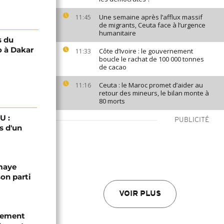
Une semaine après l’afflux massif
11:45
de migrants, Ceuta face à l’urgence
humanitaire
s du
 à Dakar
Côte d’Ivoire : le gouvernement
11:33
boucle le rachat de 100 000 tonnes
de cacao
Ceuta : le Maroc promet d’aider au
11:16
retour des mineurs, le bilan monte à
80 morts
U :
PUBLICITÉ
s d'un
omaye
son parti
VOIR PLUS
chement