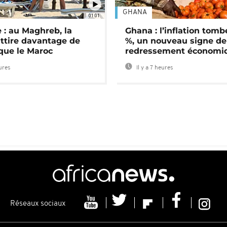
GHANA
01:01
 : au Maghreb, la
Ghana : l’inflation tomb
attire davantage de
%, un nouveau signe de
 que le Maroc
redressement économi
eures
Il y a 7 heures
Réseaux sociaux