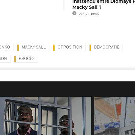
inattendu entre Diomaye F
Macky Sall ?
22/07 - 10:46
ONKO
MACKY SALL
OPPOSITION
DÉMOCRATIE
ION
PROCÈS