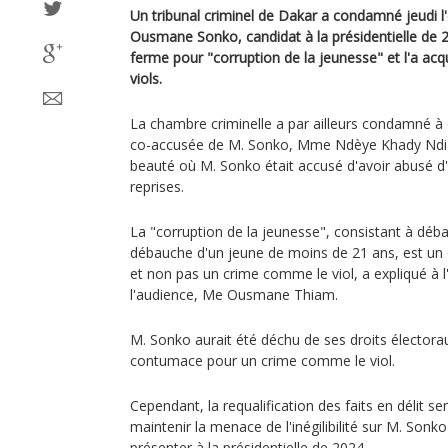
Un tribunal criminel de Dakar a condamné jeudi 
Ousmane Sonko, candidat à la présidentielle de 
ferme pour "corruption de la jeunesse" et l'a acq
viols.
La chambre criminelle a par ailleurs condamné à
co-accusée de M. Sonko, Mme Ndèye Khady Ndia
beauté où M. Sonko était accusé d'avoir abusé d
reprises.
La "corruption de la jeunesse", consistant à déba
débauche d'un jeune de moins de 21 ans, est un dé
et non pas un crime comme le viol, a expliqué à 
l'audience, Me Ousmane Thiam.
M. Sonko aurait été déchu de ses droits électora
contumace pour un crime comme le viol.
Cependant, la requalification des faits en délit s
maintenir la menace de l'inégilibilité sur M. Sonko
présenter à la présidentielle de 2024.