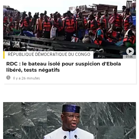
RÉPUBLIQUE DÉMOCRATIQUE DU CONGO
01:06
RDC : le bateau isolé pour suspicion d'Ebola
libéré, tests négatifs
Il y a 26 minutes