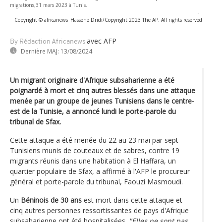
migrations,31 mars 2023 à Tunis.
-
Copyright © africanews
Hassene Dridi/Copyright 2023 The AP. All rights reserved
avec AFP
By Rédaction Africanews
Dernière MAJ:
13/08/2024
Un migrant originaire d'Afrique subsaharienne a été
poignardé à mort et cinq autres blessés dans une attaque
menée par un groupe de jeunes Tunisiens dans le centre-
est de la Tunisie, a annoncé lundi le porte-parole du
tribunal de Sfax.
Cette attaque a été menée du 22 au 23 mai par sept
Tunisiens munis de couteaux et de sabres, contre 19
migrants réunis dans une habitation à El Haffara, un
quartier populaire de Sfax, a affirmé à l'AFP le procureur
général et porte-parole du tribunal, Faouzi Masmoudi.
Un
Béninois de 30 ans
est mort dans cette attaque et
cinq autres personnes ressortissantes de pays d'Afrique
subsaharienne ont été hospitalisées.
"Elles ne sont pas