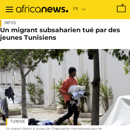
Passer
au
contenu
principal
INFOS
Un migrant subsaharien tué par des
jeunes Tunisiens
TUNISIE
Un migrant devant le bureau de l'Organisation internationale pour les