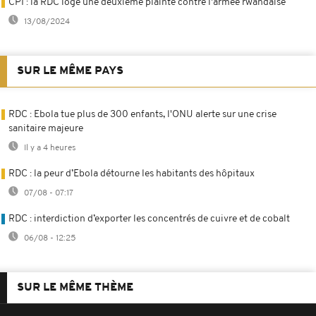
CPI : la RDC loge une deuxième plainte contre l'armée rwandaise
13/08/2024
SUR LE MÊME PAYS
RDC : Ebola tue plus de 300 enfants, l'ONU alerte sur une crise
sanitaire majeure
Il y a 4 heures
RDC : la peur d’Ebola détourne les habitants des hôpitaux
07/08 - 07:17
RDC : interdiction d’exporter les concentrés de cuivre et de cobalt
06/08 - 12:25
SUR LE MÊME THÈME