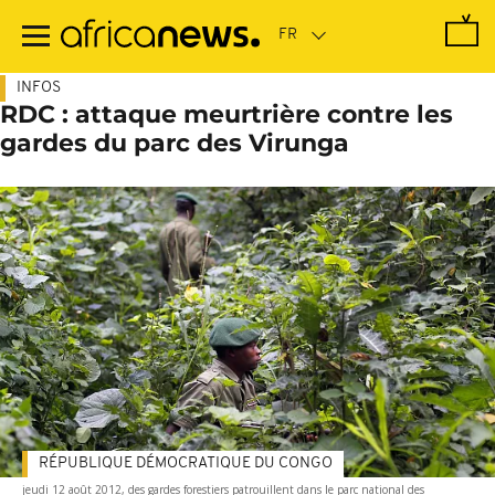
Passer
au
contenu
principal
INFOS
RDC : attaque meurtrière contre les
gardes du parc des Virunga
RÉPUBLIQUE DÉMOCRATIQUE DU CONGO
jeudi 12 août 2012, des gardes forestiers patrouillent dans le parc national des