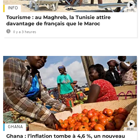
INFO
01:01
Tourisme : au Maghreb, la Tunisie attire
davantage de français que le Maroc
Il y a 3 heures
GHANA
00:51
Ghana : l’inflation tombe à 4,6 %, un nouveau