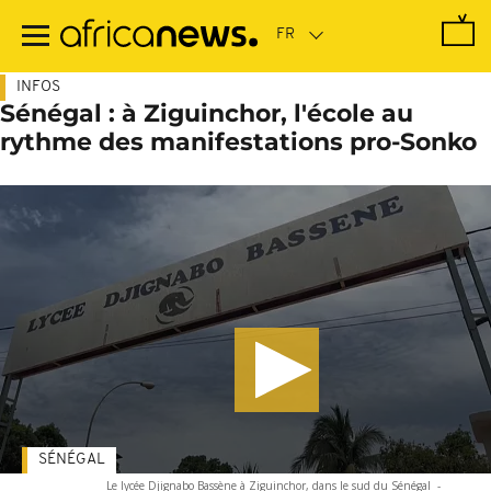
Passer
au
contenu
principal
INFOS
Sénégal : à Ziguinchor, l'école au
rythme des manifestations pro-Sonko
SÉNÉGAL
Le lycée Djignabo Bassène à Ziguinchor, dans le sud du Sénégal
-