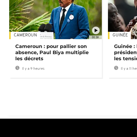
CAMEROUN
GUINÉE
00:59
Cameroun : pour pallier son
Guinée :
absence, Paul Biya multiplie
préside
les décrets
les tensi
Il y a 9 heures
Il y a 11 h