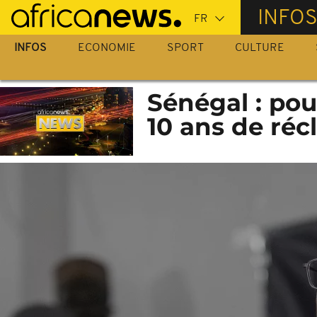
Passer
INFO
au
contenu
INFOS
ECONOMIE
SPORT
CULTURE
principal
Sénégal : pou
10 ans de réc