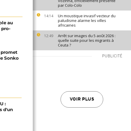
Vozinha, officiellement présenté
par Colo-Colo
Un moustique invasif vecteur du
14:14
paludisme alarme les villes
ole au
africaines
 pro-
Arrêt sur images du 5 août 2026 :
12:49
quelle suite pour les migrants à
Ceuta ?
t promet
PUBLICITÉ
 de Sonko
VOIR PLUS
U :
s d'un