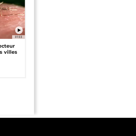
01:03
ecteur
 villes