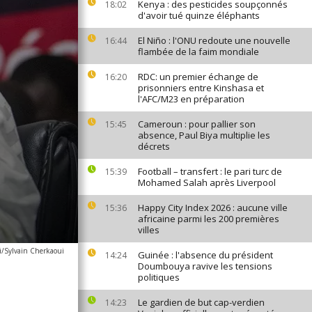
Kenya : des pesticides soupçonnés
18:02
d'avoir tué quinze éléphants
El Niño : l'ONU redoute une nouvelle
16:44
flambée de la faim mondiale
RDC: un premier échange de
16:20
prisonniers entre Kinshasa et
l'AFC/M23 en préparation
Cameroun : pour pallier son
15:45
absence, Paul Biya multiplie les
décrets
Football – transfert : le pari turc de
15:39
Mohamed Salah après Liverpool
Happy City Index 2026 : aucune ville
15:36
africaine parmi les 200 premières
villes
i/Sylvain Cherkaoui
Guinée : l'absence du président
14:24
Doumbouya ravive les tensions
politiques
Le gardien de but cap-verdien
14:23