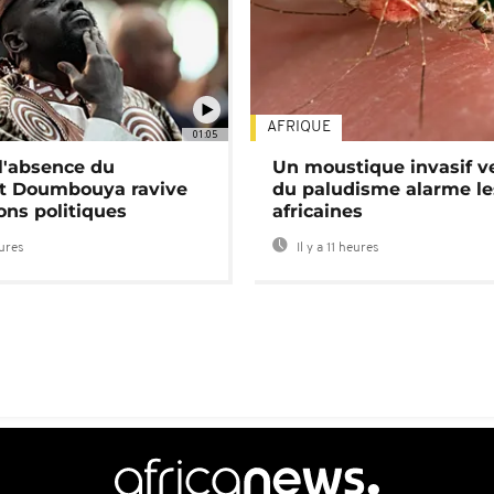
AFRIQUE
01:05
 l'absence du
Un moustique invasif v
nt Doumbouya ravive
du paludisme alarme les
ons politiques
africaines
eures
Il y a 11 heures