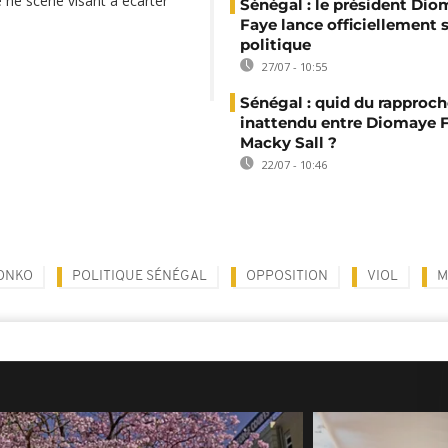
e ne scène visant à écarter
Sénégal : le président Di
Faye lance officiellement 
politique
27/07 - 10:55
Sénégal : quid du rappro
inattendu entre Diomaye F
Macky Sall ?
22/07 - 10:46
ONKO
POLITIQUE SÉNÉGAL
OPPOSITION
VIOL
M