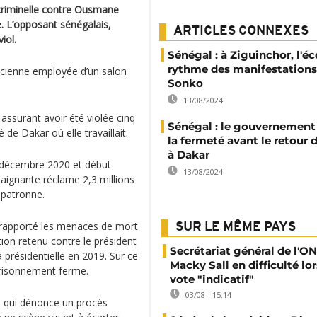
 criminelle contre Ousmane
e. L’opposant sénégalais,
ARTICLES CONNEXES
iol.
Sénégal : à Ziguinchor, l'éc
rythme des manifestations
ancienne employée d’un salon
Sonko
13/08/2024
 assurant avoir été violée cinq
Sénégal : le gouvernemen
e Dakar où elle travaillait.
la fermeté avant le retour
à Dakar
in décembre 2020 et début
13/08/2024
plaignante réclame 2,3 millions
 patronne.
 rapporté les menaces de mort
SUR LE MÊME PAYS
ation retenu contre le président
Secrétariat général de l'ON
a présidentielle en 2019. Sur ce
Macky Sall en difficulté lor
mprisonnement ferme.
vote "indicatif"
03/08 - 15:14
sé qui dénonce un procès