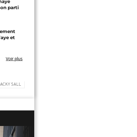
omaye
son parti
chement
aye et
Voir plus
ACKY SALL