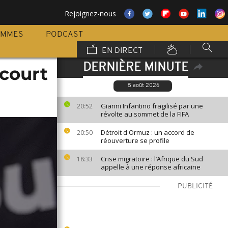
Rejoignez-nous
AMMES
PODCAST
EN DIRECT
DERNIÈRE MINUTE
ncourt
5 août 2026
Gianni Infantino fragilisé par une
20:52
révolte au sommet de la FIFA
Détroit d'Ormuz : un accord de
20:50
réouverture se profile
Crise migratoire : l’Afrique du Sud
18:33
appelle à une réponse africaine
PUBLICITÉ