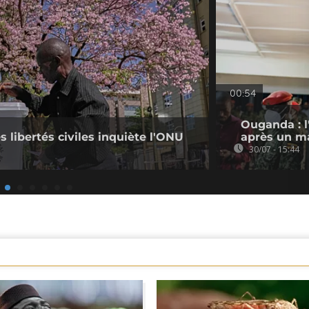
00:54
Ouganda : l
s libertés civiles inquiète l'ONU
après un ma
30/07 - 15:44