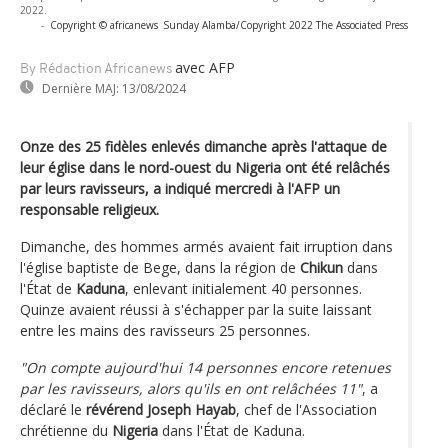
2022.
-
Copyright © africanews
Sunday Alamba/Copyright 2022 The Associated Press
avec AFP
By Rédaction Africanews
Dernière MAJ:
13/08/2024
Onze des 25 fidèles enlevés dimanche après l'attaque de
leur église dans le nord-ouest du Nigeria ont été relâchés
par leurs ravisseurs, a indiqué mercredi à l'AFP un
responsable religieux.
Dimanche, des hommes armés avaient fait irruption dans
l'église baptiste de Bege, dans la région de
Chikun
dans
l'État de
Kaduna
, enlevant initialement 40 personnes.
Quinze avaient réussi à s'échapper par la suite laissant
entre les mains des ravisseurs 25 personnes.
"On compte aujourd'hui 14 personnes encore retenues
par les ravisseurs, alors qu'ils en ont relâchées 11"
, a
déclaré le
révérend Joseph Hayab
, chef de l'Association
chrétienne du
Nigeria
dans l'État de Kaduna.