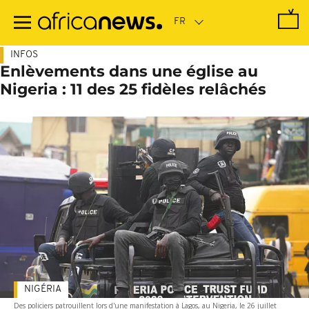
Passer
au
contenu
principal
INFOS
Enlèvements dans une église au
Nigeria : 11 des 25 fidèles relâchés
NIGÉRIA
Des policiers patrouillent lors d'une manifestation à Lagos, au Nigeria, le 26 juillet