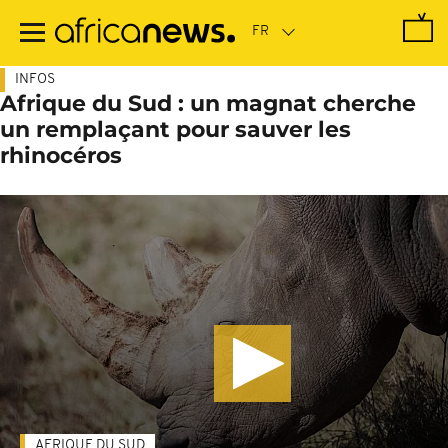
Passer
au
contenu
principal
INFOS
Afrique du Sud : un magnat cherche
un remplaçant pour sauver les
rhinocéros
AFRIQUE DU SUD