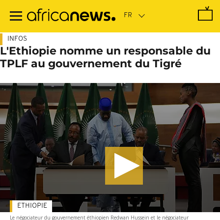
Passer
au
contenu
principal
INFOS
L'Ethiopie nomme un responsable du
TPLF au gouvernement du Tigré
ETHIOPIE
Le négociateur du gouvernement éthiopien Redwan Hussein et le négociateur