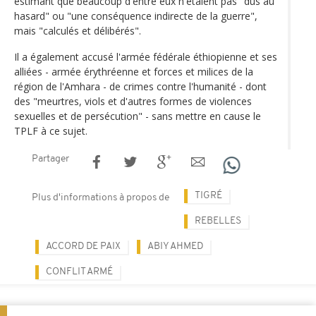
estimant que beaucoup d'entre eux n'étaient pas "dus au
hasard" ou "une conséquence indirecte de la guerre",
mais "calculés et délibérés".
Il a également accusé l'armée fédérale éthiopienne et ses
alliées - armée érythréenne et forces et milices de la
région de l'Amhara - de crimes contre l'humanité - dont
des "meurtres, viols et d'autres formes de violences
sexuelles et de persécution" - sans mettre en cause le
TPLF à ce sujet.
Partager
TIGRÉ
Plus d'informations à propos de
REBELLES
ACCORD DE PAIX
ABIY AHMED
CONFLIT ARMÉ