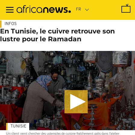
Passer
au
contenu
principal
INFOS
En Tunisie, le cuivre retrouve son
lustre pour le Ramadan
TUNISIE
Un client vient chercher des ustensiles de cuisine fraîchement polis dans l'atelier