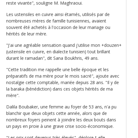
reste vivante", souligne M. Maghraoui.
Les ustensiles en cuivre ainsi étamés, utilisés par de
nombreuses mères de famille tunisiennes, avaient
souvent été achetés à l'occasion de leur mariage ou
hérités de leur mère.
"J'ai une agréable sensation quand j'utilise mon +douzen+
(ustensile en cuivre, en dialecte tunisien) tout brillant
durant le ramadan", dit Sana Boukhris, 49 ans.
"Cette tradition me rappelle une belle époque et les
préparatifs de ma mère pour le mois sacré", ajoute avec
nostalgie cette comptable, mariée depuis 28 ans. "Il y de
la baraka (bénédiction) dans ces objets hérités de ma
mère".
Dalila Boubaker, une femme au foyer de 53 ans, n'a pu
blanchir que deux objets cette année, alors que de
nombreux foyers peinent à joindre les deux bouts dans
un pays en proie à une grave crise socio-économique.
"Les prix sont devenus très élevés", déplore-t-elle.