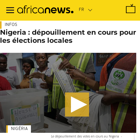
Passer
au
contenu
principal
INFOS
Nigeria : dépouillement en cours pour
les élections locales
NIGÉRIA
Le dépouillement des votes en cours au Nigeria
-