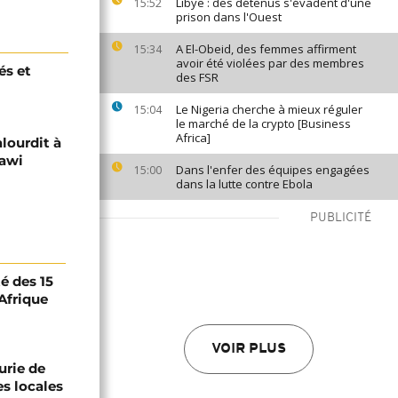
Libye : des détenus s'évadent d'une
15:52
prison dans l'Ouest
A El-Obeid, des femmes affirment
15:34
avoir été violées par des membres
és et
des FSR
Le Nigeria cherche à mieux réguler
15:04
le marché de la crypto [Business
Africa]
alourdit à
lawi
Dans l'enfer des équipes engagées
15:00
dans la lutte contre Ebola
PUBLICITÉ
té des 15
Afrique
VOIR PLUS
urie de
es locales