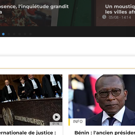
bsence, l'inquiétude grandit
Un moustiq
a
les villes a
05/08 - 14:14
INFO
01:16
rnationale de justice :
Bénin : l'ancien préside