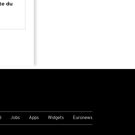
ête du
é
Jobs
Apps
Widgets
Euronews