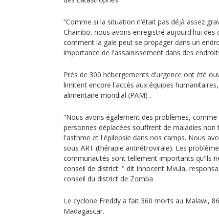
“Comme si la situation n’était pas déjà assez gra
Chambo, nous avons enregistré aujourd'hui des c
comment la gale peut se propager dans un endroit
importance de l'assainissement dans des endroits c
Près de 300 hébergements d'urgence ont été ouve
limitent encore l'accès aux équipes humanitaires
alimentaire mondial (PAM) .
“Nous avons également des problèmes, comme le
personnes déplacées souffrent de maladies non t
l'asthme et l'épilepsie dans nos camps. Nous a
sous ART (thérapie antirétrovirale). Les problèm
communautés sont tellement importants qu'ils néc
conseil de district. " dit Innocent Mvula, respons
conseil du district de Zomba
Le cyclone Freddy a fait 360 morts au Malawi, 
Madagascar.