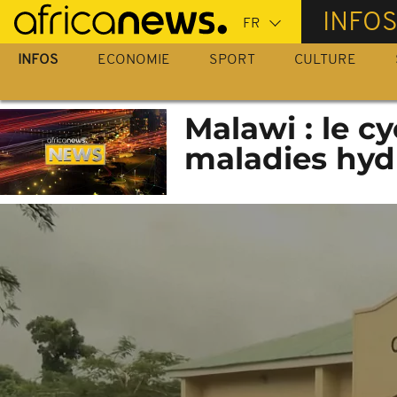
Passer
INFO
au
contenu
INFOS
ECONOMIE
SPORT
CULTURE
principal
Malawi : le cy
maladies hyd