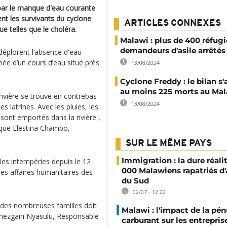
par le manque d'eau courante
nt les survivants du cyclone
ARTICLES CONNEXES
e telles que le choléra.
Malawi : plus de 400 réfugi
demandeurs d'asile arrêtés
déplorent l’absence d'eau
née d’un cours d’eau situé près
13/08/2024
Cyclone Freddy : le bilan s'
au moins 225 morts au Ma
 rivière se trouve en contrebas
13/08/2024
 latrines. Avec les pluies, les
 sont emportés dans la rivière ,
lique Elestina Chambo,
SUR LE MÊME PAYS
Immigration : la dure réali
les intempéries depuis le 12
000 Malawiens rapatriés d'
des affaires humanitaires des
du Sud
02/07 - 12:22
 des nombreuses familles doit
Malawi : l'impact de la pén
mezgani Nyasulu, Responsable
carburant sur les entrepris