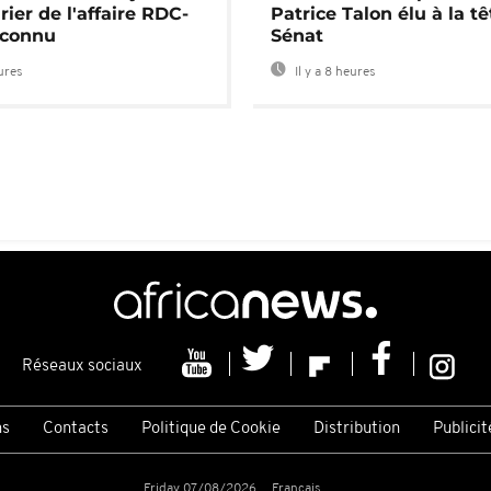
rier de l'affaire RDC-
Patrice Talon élu à la t
connu
Sénat
eures
Il y a 8 heures
Réseaux sociaux
ns
Contacts
Politique de Cookie
Distribution
Publicit
Friday 07/08/2026