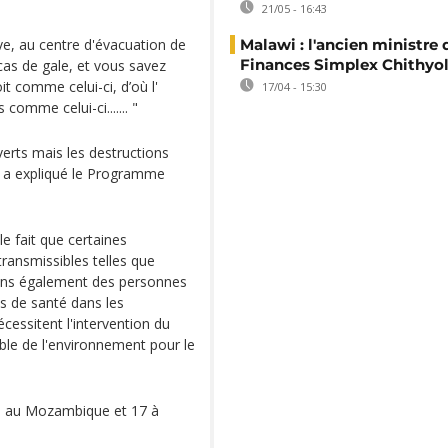
21/05 - 16:43
ve, au centre d'évacuation de
Malawi : l'ancien ministre 
Finances Simplex Chithyol
as de gale, et vous savez
 comme celui-ci, d’où l'
17/04 - 15:30
omme celui-ci....... "
rts mais les destructions
, a expliqué le Programme
 fait que certaines
ransmissibles telles que
vons également des personnes
es de santé dans les
essitent l'intervention du
able de l'environnement pour le
86 au Mozambique et 17 à