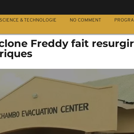
S
SCIENCE & TECHNOLOGIE
NO COMMENT
PROGR
clone Freddy fait resurgir
riques