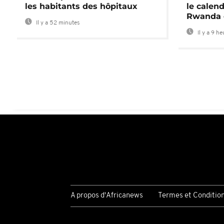
les habitants des hôpitaux
le calend
Rwanda 
Il y a 52 minutes
Il y a 9 h
A propos d'Africanews
Termes et Conditio