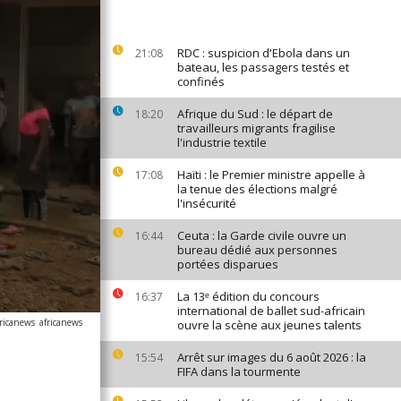
RDC : suspicion d'Ebola dans un
21:08
bateau, les passagers testés et
confinés
Afrique du Sud : le départ de
18:20
travailleurs migrants fragilise
l'industrie textile
Haïti : le Premier ministre appelle à
17:08
la tenue des élections malgré
l'insécurité
Ceuta : la Garde civile ouvre un
16:44
bureau dédié aux personnes
portées disparues
La 13ᵉ édition du concours
16:37
international de ballet sud-africain
ricanews
africanews
ouvre la scène aux jeunes talents
Arrêt sur images du 6 août 2026 : la
15:54
FIFA dans la tourmente