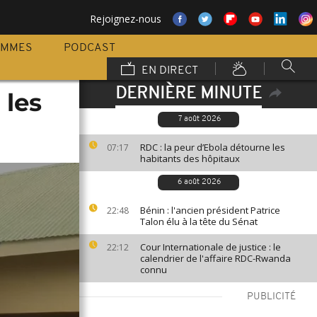
Rejoignez-nous
AMMES
PODCAST
EN DIRECT
DERNIÈRE MINUTE
 les
7 août 2026
RDC : la peur d’Ebola détourne les
07:17
habitants des hôpitaux
6 août 2026
Bénin : l'ancien président Patrice
22:48
Talon élu à la tête du Sénat
Cour Internationale de justice : le
22:12
calendrier de l'affaire RDC-Rwanda
connu
PUBLICITÉ