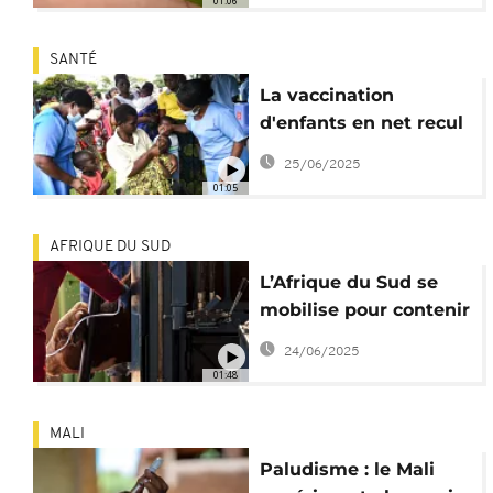
01:06
SANTÉ
La vaccination
d'enfants en net recul
dans le monde, alerte
25/06/2025
The Lancet
01:05
AFRIQUE DU SUD
L’Afrique du Sud se
mobilise pour contenir
la fièvre aphteuse
24/06/2025
01:48
MALI
Paludisme : le Mali