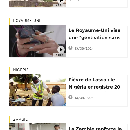
02:24
ROYAUME-UNI
Le Royaume-Uni vise
une "génération sans
tabac"
13/08/2024
01:13
NIGÉRIA
Fièvre de Lassa : le
Nigéria enregistre 20
décès dans 16 États
13/08/2024
ZAMBIE
La Zambie renforce la