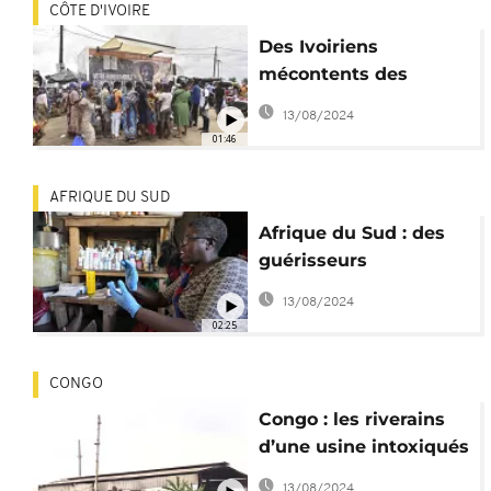
CÔTE D'IVOIRE
Des Ivoiriens
mécontents des
couacs de la
13/08/2024
couverture maladie
01:46
universelle
AFRIQUE DU SUD
Afrique du Sud : des
guérisseurs
traditionnels formés
13/08/2024
pour dépister le VIH
02:25
CONGO
Congo : les riverains
d’une usine intoxiqués
au plomb
13/08/2024