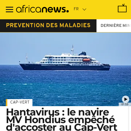
Passer
au
contenu
principal
PREVENTION DES MALADIES
DERNIÈRE MIN
CAP-VERT
01:53
Hantavirus : le navire
MV Hondius empêché
d'accoster au Cap-Vert