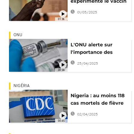
expérimente le vaccin
pour les enfants
01/05/2025
01:36
ONU
L'ONU alerte sur
l'importance des
vaccins contre les
25/04/2025
maladies infantiles
00:58
NIGÉRIA
Nigeria : au moins 118
cas mortels de fièvre
de Lassa en 3 mois
02/04/2025
00:45