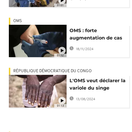
01:01
OMS
OMS : forte
augmentation de cas
de rougeole en
18/11/2024
Afrique
01:12
RÉPUBLIQUE DÉMOCRATIQUE DU CONGO
L'OMS veut déclarer la
variole du singe
"urgence mondiale"
13/08/2024
01:13