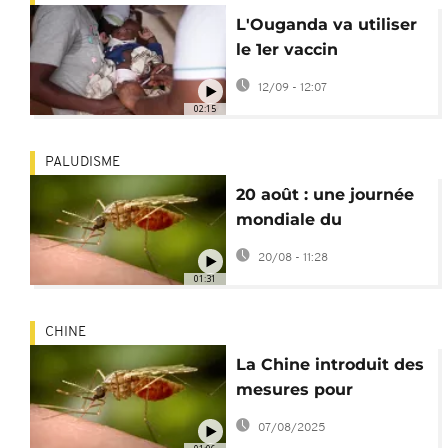
L'Ouganda va utiliser
le 1er vaccin
antipaludique pour
12/09 - 12:07
bébés
02:15
PALUDISME
20 août : une journée
mondiale du
moustique pour
20/08 - 11:28
rappeler son impact
01:31
dévastateur
CHINE
La Chine introduit des
mesures pour
éradiquer le
07/08/2025
chikungunya