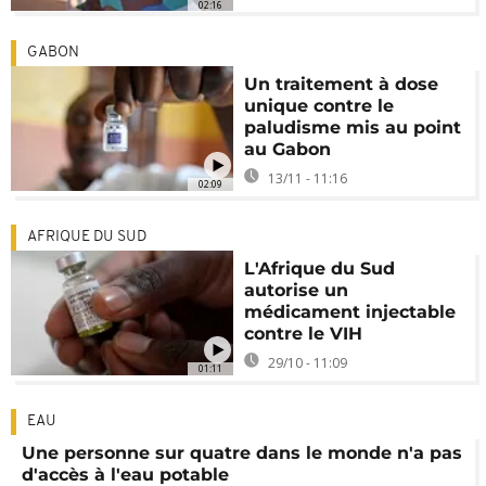
02:16
GABON
Un traitement à dose
unique contre le
paludisme mis au point
au Gabon
13/11 - 11:16
02:09
AFRIQUE DU SUD
L'Afrique du Sud
autorise un
médicament injectable
contre le VIH
29/10 - 11:09
01:11
EAU
Une personne sur quatre dans le monde n'a pas
d'accès à l'eau potable