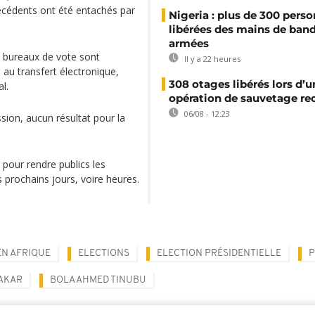
récédents ont été entachés par
Nigeria : plus de 300 pers
libérées des mains de ban
armées
0 bureaux de vote sont
Il y a 22 heures
au transfert électronique,
308 otages libérés lors d’u
l.
opération de sauvetage re
06/08 - 12:23
sion, aucun résultat pour la
pour rendre publics les
s prochains jours, voire heures.
EN AFRIQUE
ELECTIONS
ELECTION PRÉSIDENTIELLE
P
AKAR
BOLA AHMED TINUBU