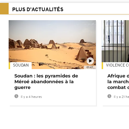
PLUS D'ACTUALITÉS
SOUDAN
VIOLENCE C
01:47
Soudan : les pyramides de
Afrique 
Méroé abandonnées à la
la march
guerre
combat 
Il y a 4 heures
Il y a 21 h