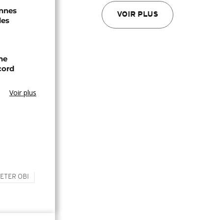
onnes
VOIR PLUS
des
ne
cord
Voir plus
ETER OBI