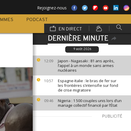
Rejoignez-nous
AMMES
PODCAST
EN DIRECT
DERNIÈRE MINUTE
9 août 2026
Japon - Nagasaki : 81 ans après,
12:09
l’appel à un monde sans armes
nucléaires
Espagne-Italie : le bras de fer sur
10:57
les frontières s’intensifie sur fond
de crise migratoire
Nigeria : 1 500 couples unis lors d’un
09:46
mariage collectif financé par l’État
PUBLICITÉ