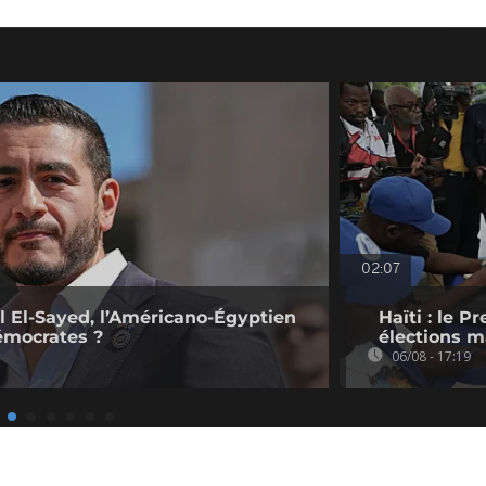
02:07
l El-Sayed, l’Américano-Égyptien
Haïti : le P
émocrates ?
élections ma
06/08 - 17:19