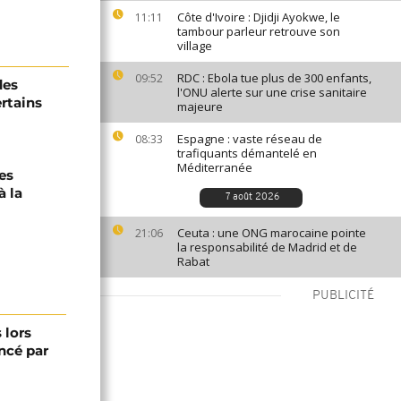
Côte d'Ivoire : Djidji Ayokwe, le
11:11
tambour parleur retrouve son
village
RDC : Ebola tue plus de 300 enfants,
09:52
des
l'ONU alerte sur une crise sanitaire
ertains
majeure
Espagne : vaste réseau de
08:33
trafiquants démantelé en
Méditerranée
les
à la
7 août 2026
Ceuta : une ONG marocaine pointe
21:06
la responsabilité de Madrid et de
Rabat
PUBLICITÉ
 lors
ancé par