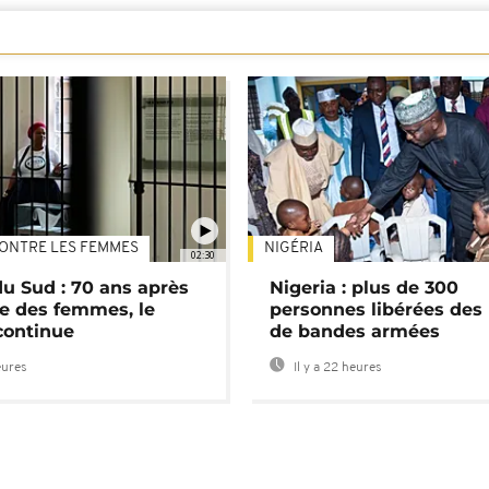
ONTRE LES FEMMES
NIGÉRIA
02:30
du Sud : 70 ans après
Nigeria : plus de 300
e des femmes, le
personnes libérées des
continue
de bandes armées
eures
Il y a 22 heures