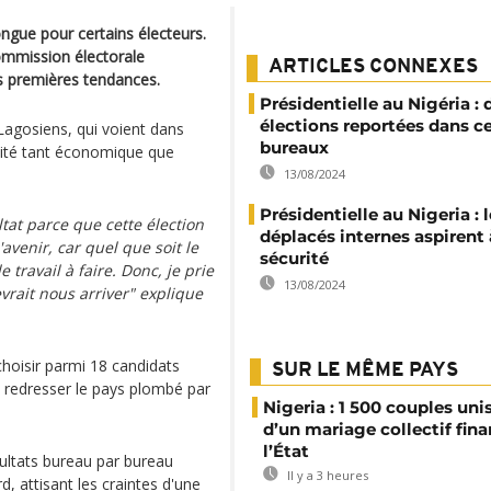
ngue pour certains électeurs.
ommission électorale
ARTICLES CONNEXES
les premières tendances.
Présidentielle au Nigéria : 
élections reportées dans c
Lagosiens, qui voient dans
bureaux
lité tant économique que
13/08/2024
Présidentielle au Nigeria : 
at parce que cette élection
déplacés internes aspirent 
avenir, car quel que soit le
sécurité
 travail à faire. Donc, je prie
13/08/2024
vrait nous arriver" explique
choisir parmi 18 candidats
SUR LE MÊME PAYS
 redresser le pays plombé par
Nigeria : 1 500 couples unis
d’un mariage collectif fin
l’État
sultats bureau par bureau
Il y a 3 heures
 attisant les craintes d'une