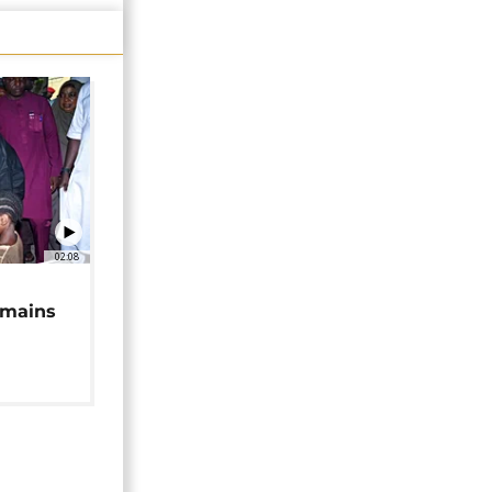
02:08
 mains