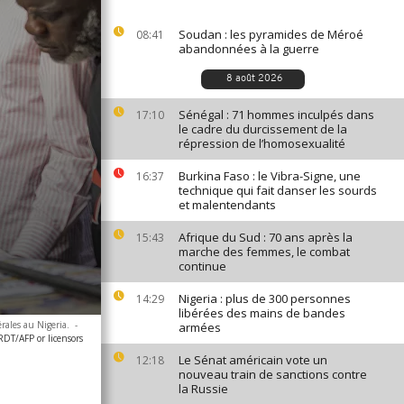
Soudan : les pyramides de Méroé
08:41
abandonnées à la guerre
8 août 2026
Sénégal : 71 hommes inculpés dans
17:10
le cadre du durcissement de la
répression de l’homosexualité
Burkina Faso : le Vibra-Signe, une
16:37
technique qui fait danser les sourds
et malentendants
Afrique du Sud : 70 ans après la
15:43
marche des femmes, le combat
continue
Nigeria : plus de 300 personnes
14:29
libérées des mains de bandes
rales au Nigeria.
-
armées
T/AFP or licensors
Le Sénat américain vote un
12:18
nouveau train de sanctions contre
la Russie