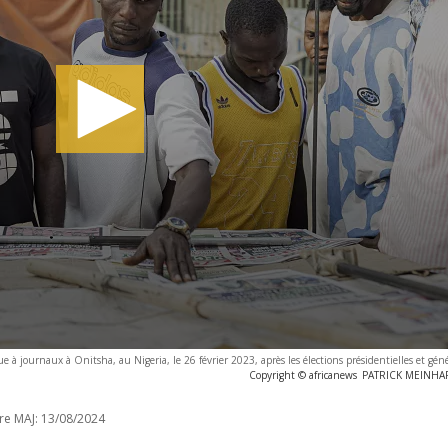
à journaux à Onitsha, au Nigeria, le 26 février 2023, après les élections présidentielles et géné
Copyright © africanews
PATRICK MEINHARD
re MAJ:
13/08/2024