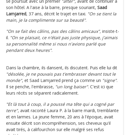
se poursuit avec un premier
"after"
, avant de continuer à
son hôtel. A l'aise à la barre, presque souriant,
Saad
Lamjarred
, 37 ans, décrit le trajet en taxi.
"On se tient la
main, je la complimente sur sa beauté"
.
"On se fait des câlins, pas des câlins amicaux",
insiste-t-
il.
"On se plaisait, ce n'était pas juste physique, j'aimais
sa personnalité même si nous n'avions parlé que
pendant deux heures"
.
Dans la chambre, ils dansent, ils discutent. Puis elle lui dit
"désolée, je ne pouvais pas t'embrasser devant tout le
monde"
, et Saad Lamjarred prend ça comme un
"signe"
.
Il se penche, l'embrasse,
"un long baiser"
. C'est ici que
leurs récits se séparent radicalement.
"Et là tout à coup, il a poussé ma tête qui a cogné par
terre"
, avait raconté Laura P. à la barre mardi, tremblante
et en larmes. La jeune femme, 20 ans à l'époque, avait
ensuite décrit son incompréhension, ses cheveux qu'il
avait tirés, à califourchon sur elle malgré ses refus