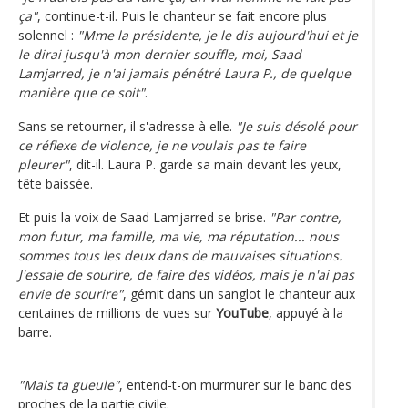
ça"
, continue-t-il. Puis le chanteur se fait encore plus
solennel :
"Mme la présidente, je le dis aujourd'hui et je
le dirai jusqu'à mon dernier souffle, moi, Saad
Lamjarred, je n'ai jamais pénétré Laura P., de quelque
manière que ce soit"
.
Sans se retourner, il s'adresse à elle.
"Je suis désolé pour
ce réflexe de violence, je ne voulais pas te faire
pleurer"
, dit-il. Laura P. garde sa main devant les yeux,
tête baissée.
Et puis la voix de Saad Lamjarred se brise.
"Par contre,
mon futur, ma famille, ma vie, ma réputation... nous
sommes tous les deux dans de mauvaises situations.
J'essaie de sourire, de faire des vidéos, mais je n'ai pas
envie de sourire"
, gémit dans un sanglot le chanteur aux
centaines de millions de vues sur
YouTube
, appuyé à la
barre.
"Mais ta gueule"
, entend-t-on murmurer sur le banc des
proches de la partie civile.