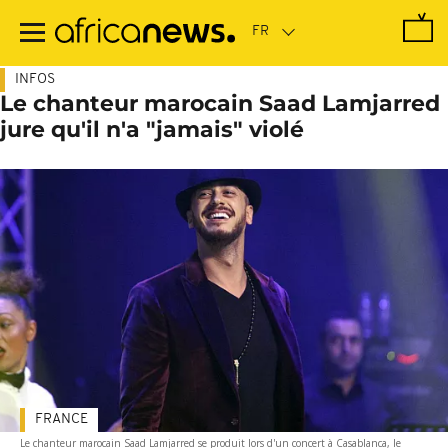
Passer
au
contenu
principal
INFOS
Le chanteur marocain Saad Lamjarred
jure qu'il n'a "jamais" violé
FRANCE
Le chanteur marocain Saad Lamjarred se produit lors d'un concert à Casablanca, le