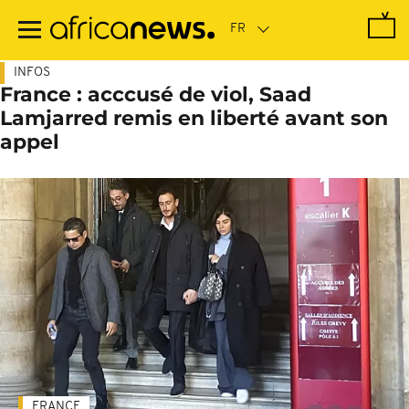
Passer
au
contenu
principal
INFOS
France : acccusé de viol, Saad
Lamjarred remis en liberté avant son
appel
FRANCE