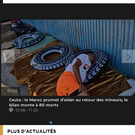
01:06
Ceuta : le Maroc promet d’aider au retour des mineurs, le
bilan monte à 80 morts
07/08 - 11:20
PLUS D'ACTUALITÉS