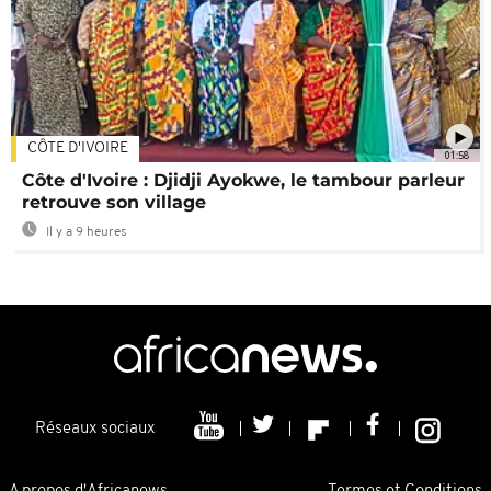
CÔTE D'IVOIRE
01:58
Côte d'Ivoire : Djidji Ayokwe, le tambour parleur
retrouve son village
Il y a 9 heures
Réseaux sociaux