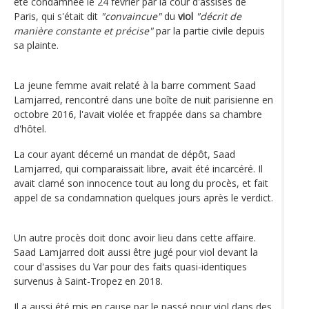
été condamnée le 24 février par la cour d'assises de
Paris, qui s'était dit
"convaincue"
du
viol
"décrit de
manière constante et précise"
par la partie civile depuis
sa plainte.
La jeune femme avait relaté à la barre comment Saad
Lamjarred, rencontré dans une boîte de nuit parisienne en
octobre 2016, l'avait violée et frappée dans sa chambre
d'hôtel.
La cour ayant décerné un mandat de dépôt, Saad
Lamjarred, qui comparaissait libre, avait été incarcéré. Il
avait clamé son innocence tout au long du procès, et fait
appel de sa condamnation quelques jours après le verdict.
Un autre procès doit donc avoir lieu dans cette affaire.
Saad Lamjarred doit aussi être jugé pour viol devant la
cour d'assises du Var pour des faits quasi-identiques
survenus à Saint-Tropez en 2018.
Il a aussi été mis en cause par le passé pour viol dans des