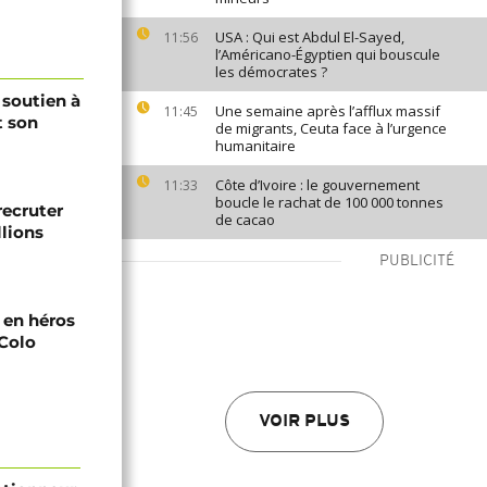
USA : Qui est Abdul El-Sayed,
11:56
l’Américano-Égyptien qui bouscule
les démocrates ?
 soutien à
Une semaine après l’afflux massif
11:45
t son
de migrants, Ceuta face à l’urgence
humanitaire
Côte d’Ivoire : le gouvernement
11:33
boucle le rachat de 100 000 tonnes
recruter
de cacao
lions
PUBLICITÉ
i en héros
-Colo
VOIR PLUS