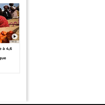
00:51
e à 4,6
que