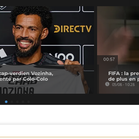
00:57
cap-verdien Vozinha,
FIFA : la p
senté par Colo-Colo
de plus en p
05/08 - 10:28