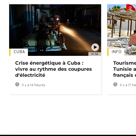
CUBA
INFO
01:54
Crise énergétique à Cuba :
Tourisme
vivre au rythme des coupures
Tunisie 
d'électricité
français
Il y a 14 heures
Il y a 17 h