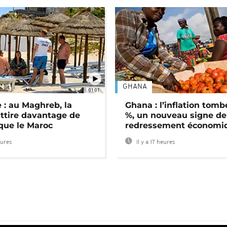
GHANA
01:01
 : au Maghreb, la
Ghana : l’inflation tomb
attire davantage de
%, un nouveau signe de
 que le Maroc
redressement économi
eures
Il y a 17 heures