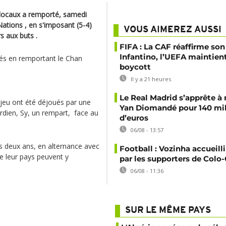
 locaux a remporté, samedi
Nations , en s'imposant (5-4)
VOUS AIMEREZ AUSSI
rs aux buts .
FIFA : La CAF réaffirme son
Infantino, l’UEFA maintien
înés en remportant le Chan
boycott
Il y a 21 heures
Le Real Madrid s’apprête à 
 jeu ont été déjoués par une
Yan Diomandé pour 140 mil
dien, Sy, un rempart, face au
d’euros
06/08 - 13:57
s deux ans, en alternance avec
Football : Vozinha accueill
e leur pays peuvent y
par les supporters de Colo
06/08 - 11:36
SUR LE MÊME PAYS