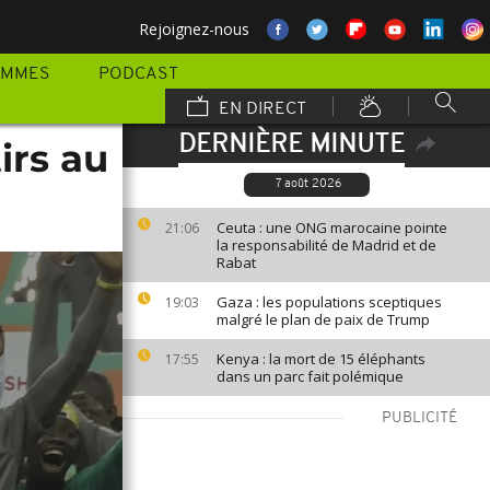
Rejoignez-nous
AMMES
PODCAST
EN DIRECT
DERNIÈRE MINUTE
irs au
7 août 2026
Ceuta : une ONG marocaine pointe
21:06
la responsabilité de Madrid et de
Rabat
Gaza : les populations sceptiques
19:03
malgré le plan de paix de Trump
Kenya : la mort de 15 éléphants
17:55
dans un parc fait polémique
PUBLICITÉ