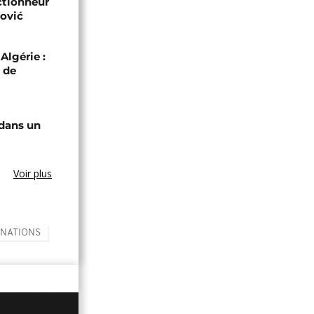
ectionneur
ović
Algérie :
 de
 dans un
Voir plus
 NATIONS