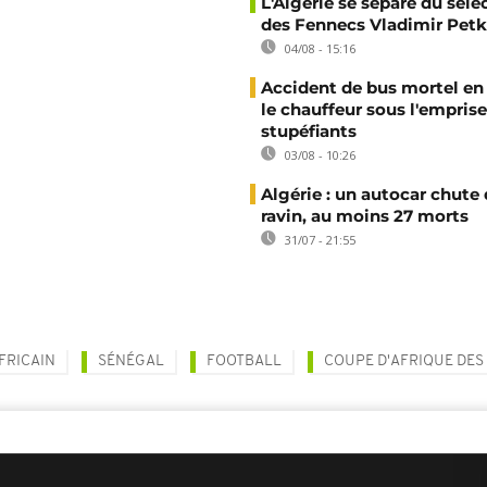
L'Algérie se sépare du sél
des Fennecs Vladimir Petk
04/08 - 15:16
Accident de bus mortel en 
le chauffeur sous l'emprise
stupéfiants
03/08 - 10:26
Algérie : un autocar chute
ravin, au moins 27 morts
31/07 - 21:55
FRICAIN
SÉNÉGAL
FOOTBALL
COUPE D'AFRIQUE DES