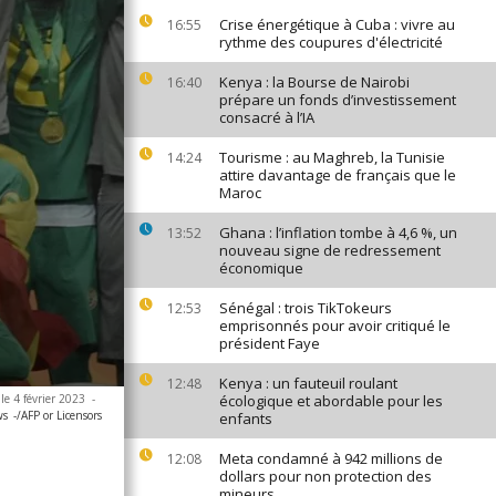
Crise énergétique à Cuba : vivre au
16:55
rythme des coupures d'électricité
Kenya : la Bourse de Nairobi
16:40
prépare un fonds d’investissement
consacré à l’IA
Tourisme : au Maghreb, la Tunisie
14:24
attire davantage de français que le
Maroc
Ghana : l’inflation tombe à 4,6 %, un
13:52
nouveau signe de redressement
économique
Sénégal : trois TikTokeurs
12:53
emprisonnés pour avoir critiqué le
président Faye
Kenya : un fauteuil roulant
12:48
le 4 février 2023
-
écologique et abordable pour les
ws
-/AFP or Licensors
enfants
Meta condamné à 942 millions de
12:08
dollars pour non protection des
mineurs