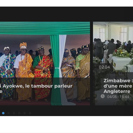
02:04
Zimbabwe :
dji Ayokwe, le tambour parleur
d'une mère 
e
Angleterre
04/08 - 18:44