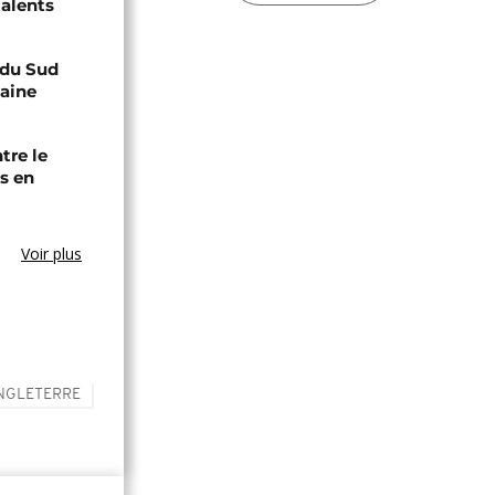
talents
e du Sud
caine
tre le
s en
Voir plus
NGLETERRE