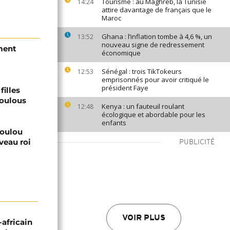
Tourisme : au Maghreb, la Tunisie
14:24
attire davantage de français que le
Maroc
Ghana : l’inflation tombe à 4,6 %, un
13:52
nouveau signe de redressement
ment
économique
Sénégal : trois TikTokeurs
12:53
emprisonnés pour avoir critiqué le
président Faye
filles
Zoulous
Kenya : un fauteuil roulant
12:48
écologique et abordable pour les
enfants
zoulou
veau roi
PUBLICITÉ
VOIR PLUS
-africain