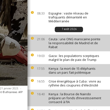
Espagne : vaste réseau de
08:33
trafiquants démantelé en
Méditerranée
7 août 2026
Ceuta : une ONG marocaine pointe
21:06
la responsabilité de Madrid et de
Rabat
Gaza : les populations sceptiques
19:03
malgré le plan de paix de Trump
Kenya : la mort de 15 éléphants
17:55
dans un parc fait polémique
Crise énergétique à Cuba : vivre au
16:55
rythme des coupures d'électricité
 21 janvier 2023.
-
ht © africanews
AFP
Kenya : la Bourse de Nairobi
16:40
prépare un fonds d’investissement
consacré à l’IA