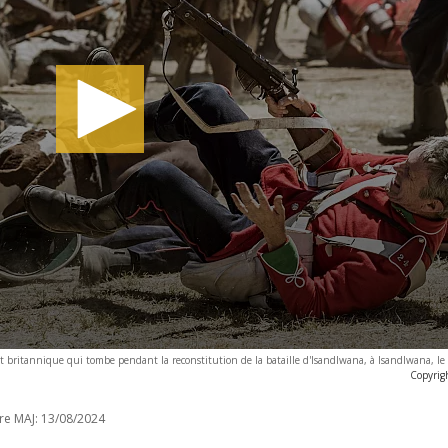
britannique qui tombe pendant la reconstitution de la bataille d'Isandlwana, à Isandlwana, le
Copyrig
re MAJ:
13/08/2024