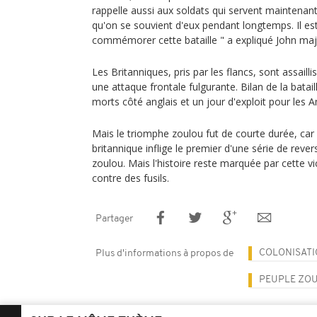
rappelle aussi aux soldats qui servent maintenant
qu'on se souvient d'eux pendant longtemps. Il es
commémorer cette bataille " a expliqué John majo
Les Britanniques, pris par les flancs, sont assaill
une attaque frontale fulgurante. Bilan de la batai
morts côté anglais et un jour d'exploit pour les
Mais le triomphe zoulou fut de courte durée, car 
britannique inflige le premier d'une série de rever
zoulou. Mais l'histoire reste marquée par cette v
contre des fusils.
Partager
COLONISAT
Plus d'informations à propos de
PEUPLE ZO