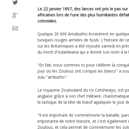
Le 22 janvier 1897, des lances ont pris le pas sur 
africaines lors de l'une des plus humiliantes défai
coloniales.
Quelque 20 000 Amabutho écrasèrent en quelque
tuniques rouges armées de fusils. L'histoire de c
sur les Britanniques a été rejouée samedi en pré
du mont d'Isdanlwana qui a donné son nom à la b
"En fait, nous sommes ici pour célébrer la conquê
jour où les Zoulous ont conquis les blancs" a so
zulu "ambutho".
Le royaume Zoulouland du roi Cetshwayo, est par
anglaise grâce à son chef militaire, charismatique
la tactique de la tête de bœuf appliquée le jour de
"Il est important de commémorer la bataille, parc
importante de notre histoire, et c'est également
Zoulous, et cela permet de commémorer les sol