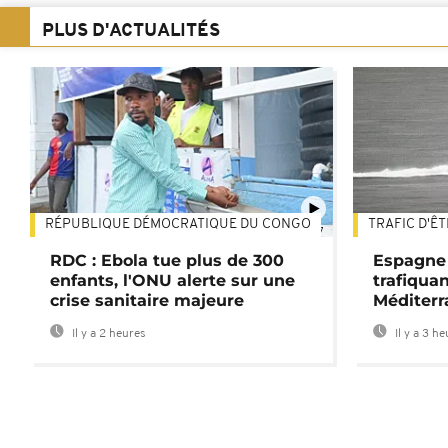
PLUS D'ACTUALITÉS
RÉPUBLIQUE DÉMOCRATIQUE DU CONGO
TRAFIC D'Ê
01:47
RDC : Ebola tue plus de 300
Espagne 
enfants, l'ONU alerte sur une
trafiqua
crise sanitaire majeure
Méditerr
Il y a 2 heures
Il y a 3 h