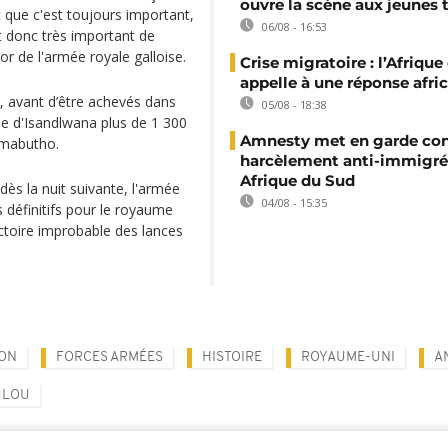
ouvre la scène aux jeunes 
 que c'est toujours important,
06/08 - 16:53
t donc très important de
r de l'armée royale galloise.
Crise migratoire : l’Afriqu
appelle à une réponse afri
is, avant d’être achevés dans
05/08 - 18:38
lle d'Isandlwana plus de 1 300
Amnesty met en garde con
 Amabutho.
harcèlement anti-immigré
Afrique du Sud
dès la nuit suivante, l'armée
04/08 - 15:35
s définitifs pour le royaume
ictoire improbable des lances
ION
FORCES ARMÉES
HISTOIRE
ROYAUME-UNI
A
ULOU