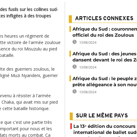
des fusils sur les collines sud-
tes infligées à des troupes
ARTICLES CONNEXES
Afrique du Sud : couronne
officiel du roi des Zoulous
s heures un régiment de
ette victoire de l'armée zouloue
13/08/2024
sence du roi Misuzulu au pied
Afrique du Sud : des jeunes 
ataille.
dansent devant le roi des 
13/08/2024
te des guerriers zoulous, le
uligné Muzi Nyandeni, guerrier
Afrique du Sud : le peuple 
prête allégeance à son nou
13/08/2024
venu à résister à l'armée
 Chaka, qui avait mis sur pied
 cette bataille historique.
SUR LE MÊME PAYS
e que c'est une partie très
La 13ᵉ édition du concours
 important pour nous et les
international de ballet sud
dats morts au combat. Ça