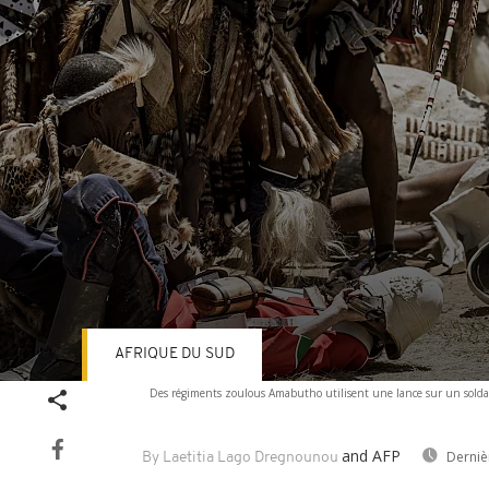
AFRIQUE DU SUD
Volume
Des régiments zoulous Amabutho utilisent une lance sur un soldat 
90%
and AFP
Derniè
By Laetitia Lago Dregnounou