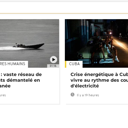
TRES HUMAINS
CUBA
01:18
: vaste réseau de
Crise énergétique à Cub
nts démantelé en
vivre au rythme des co
anée
d'électricité
eures
Il y a 19 heures