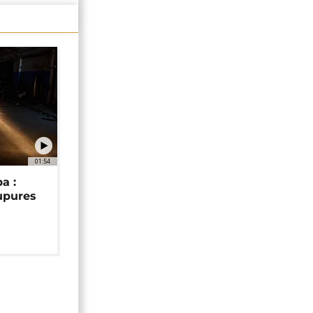
01:54
a :
upures