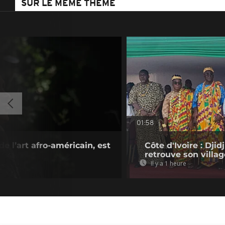
SUR LE MÊME THÈME
01:58
e l’art afro-américain, est
Côte d'Ivoire : Dji
retrouve son villag
Il y a 1 heure