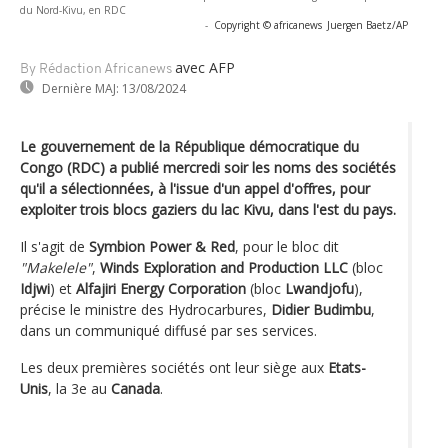
du Nord-Kivu, en RDC
-
Copyright © africanews
Juergen Baetz/AP
avec AFP
By Rédaction Africanews
Dernière MAJ:
13/08/2024
Le gouvernement de la République démocratique du
Congo (RDC) a publié mercredi soir les noms des sociétés
qu'il a sélectionnées, à l'issue d'un appel d'offres, pour
exploiter trois blocs gaziers du lac Kivu, dans l'est du pays.
Il s'agit de
Symbion Power & Red
, pour le bloc dit
"Makelele"
,
Winds Exploration and Production LLC
(bloc
Idjwi
) et
Alfajiri Energy Corporation
(bloc
Lwandjofu
),
précise le ministre des Hydrocarbures,
Didier Budimbu
,
dans un communiqué diffusé par ses services.
Les deux premières sociétés ont leur siège aux
Etats-
Unis
, la 3e au
Canada
.