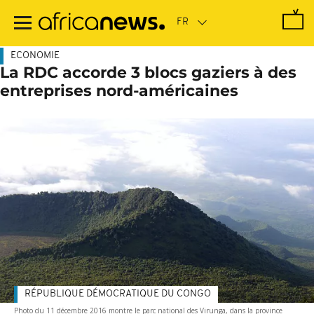
Passer
au
contenu
principal
ECONOMIE
La RDC accorde 3 blocs gaziers à des
entreprises nord-américaines
RÉPUBLIQUE DÉMOCRATIQUE DU CONGO
Photo du 11 décembre 2016 montre le parc national des Virunga, dans la province