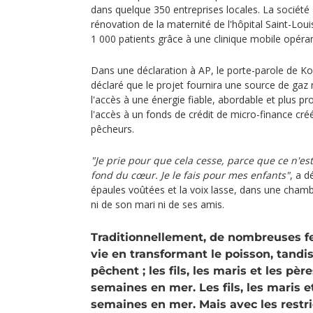
dans quelque 350 entreprises locales. La société 
rénovation de la maternité de l'hôpital Saint-Louis
1 000 patients grâce à une clinique mobile opéra
Dans une déclaration à AP, le porte-parole de
déclaré que le projet fournira une source de gaz n
l'accès à une énergie fiable, abordable et plus p
l'accès à un fonds de crédit de micro-finance c
pêcheurs.
"Je prie pour que cela cesse, parce que ce n'est
fond du cœur. Je le fais pour mes enfants"
, a d
épaules voûtées et la voix lasse, dans une chamb
ni de son mari ni de ses amis.
Traditionnellement, de nombreuses 
vie en transformant le poisson, tand
pêchent ; les fils, les maris et les pè
semaines en mer. Les fils, les maris e
semaines en mer. Mais avec les restric