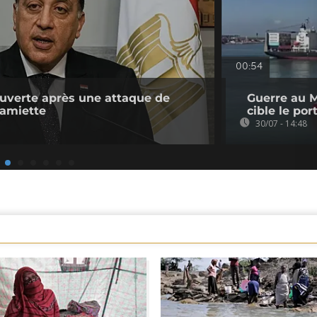
00:54
uverte après une attaque de
Guerre au M
Damiette
cible le po
30/07 - 14:48