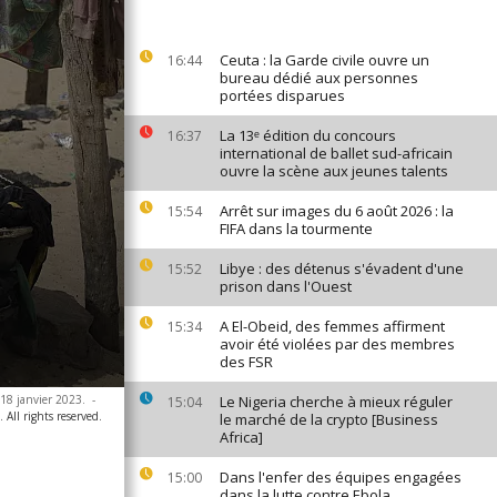
Ceuta : la Garde civile ouvre un
16:44
bureau dédié aux personnes
portées disparues
La 13ᵉ édition du concours
16:37
international de ballet sud-africain
ouvre la scène aux jeunes talents
Arrêt sur images du 6 août 2026 : la
15:54
FIFA dans la tourmente
Libye : des détenus s'évadent d'une
15:52
prison dans l'Ouest
A El-Obeid, des femmes affirment
15:34
avoir été violées par des membres
des FSR
 18 janvier 2023.
-
Le Nigeria cherche à mieux réguler
15:04
All rights reserved.
le marché de la crypto [Business
Africa]
Dans l'enfer des équipes engagées
15:00
dans la lutte contre Ebola