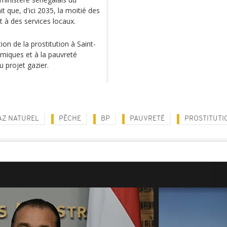
it que, d'ici 2035, la moitié des
t à des services locaux.
on de la prostitution à Saint-
nomiques et à la pauvreté
 projet gazier.
AZ NATUREL
PÊCHE
BP
PAUVRETÉ
PROSTITUTI