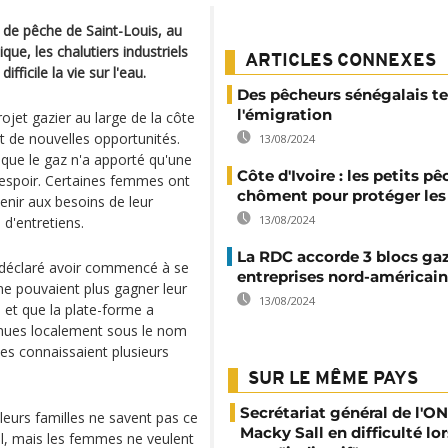
e de pêche de Saint-Louis, au
que, les chalutiers industriels
ARTICLES CONNEXES
ficile la vie sur l'eau.
Des pêcheurs sénégalais te
l'émigration
jet gazier au large de la côte
t de nouvelles opportunités.
13/08/2024
 que le gaz n'a apporté qu'une
Côte d'Ivoire : les petits p
espoir. Certaines femmes ont
chôment pour protéger les
enir aux besoins de leur
13/08/2024
 d'entretiens.
La RDC accorde 3 blocs gaz
 déclaré avoir commencé à se
entreprises nord-américai
ne pouvaient plus gagner leur
13/08/2024
e et que la plate-forme a
onnues localement sous le nom
les connaissaient plusieurs
SUR LE MÊME PAYS
Secrétariat général de l'ON
 leurs familles ne savent pas ce
Macky Sall en difficulté lor
gal, mais les femmes ne veulent