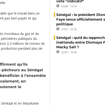
vote "indicatif"
elle.
03/08 - 15:14
fiable que le travail dans un
Sénégal : le président Di
nt pas bien payés et qui
Faye lance officiellement 
politique
27/07 - 10:55
ants mondiaux du gaz et du
Sénégal : quid du rappro
 pétrolières publiques du
inattendu entre Diomaye F
viron 2,3 millions de tonnes de
Macky Sall ?
la production pendant plus de
22/07 - 10:46
firment qu'ils
 pêcheurs au Sénégal
 bénéficier à l'ensemble
ocalement, en
outenant le
 Sénégal et en Mauritanie