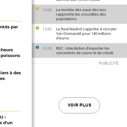
La montée des eaux des lacs
14:26
rapproche les crocodiles des
populations
ntés par
Le Real Madrid s’apprête à recruter
13:55
Yan Diomandé pour 140 millions
d’euros
RDC : interdiction d’exporter les
12:19
êcheurs
concentrés de cuivre et de cobalt
 poissons
PUBLICITÉ
iers à des
nes
VOIR PLUS
U :
s d'un