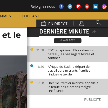
Rejoignez-nous
AMMES
PODCAST
EN DIRECT
DERNIÈRE MINUTE
 et le
6 août 2026
RDC : suspicion d'Ebola dans un
21:08
bateau, les passagers testés et
confinés
Afrique du Sud : le départ de
18:20
travailleurs migrants fragilise
l'industrie textile
Haïti : le Premier ministre appelle à
17:08
la tenue des élections malgré
l'insécurité
PUBLICITÉ