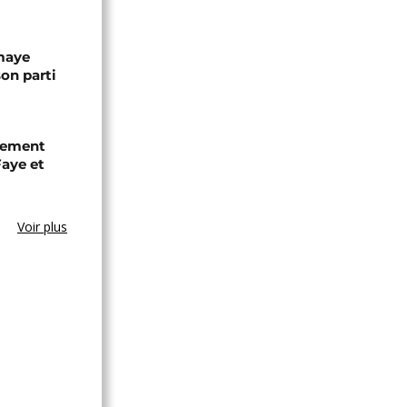
omaye
son parti
chement
aye et
Voir plus