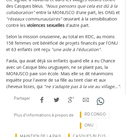
des Casques bleus.
"Nous pensons que cela est dû à la
collaboration"
entre la MONUSCO d'une part, les ONG et
"réseaux communautaires"
œuvrant à la sensibilisation
contre les
violences sexuelles
d'autre part.
Selon la mission onusienne, au total en RDC, au moins
158 femmes ont bénéficié de projets financés par l'ONU
et 63 enfants ont reçu
"une aide à l'éducation"
.
Faida, qui avait déjà six enfants quand elle a eu Chance
avec un Casque bleu uruguayen, ne se plaint pas, la
MONUSCO paie son école. Mais elle se dit néanmoins
inquiète pour l'avenir de sa fille au teint clair et aux
cheveux lisses, qui
"ne s'adapte pas à la vie au village..."
.
Partager
RD CONGO
Plus d'informations à propos de
ONU
MAINTIEN DE LA PAIX
CASQUES BLEUS