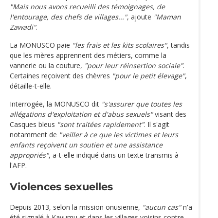
"Mais nous avons recueilli des témoignages, de
l'entourage, des chefs de villages..."
, ajoute
"Maman
Zawadi"
.
La MONUSCO paie
"les frais et les kits scolaires"
, tandis
que les mères apprennent des métiers, comme la
vannerie ou la couture,
"pour leur réinsertion sociale"
.
Certaines reçoivent des chèvres
"pour le petit élevage"
,
détaille-t-elle.
Interrogée, la MONUSCO dit
"s'assurer que toutes les
allégations d'exploitation et d'abus sexuels"
visant des
Casques bleus
"sont traitées rapidement"
. Il s'agit
notamment de
"veiller à ce que les victimes et leurs
enfants reçoivent un soutien et une assistance
appropriés"
, a-t-elle indiqué dans un texte transmis à
l'AFP.
Violences sexuelles
Depuis 2013, selon la mission onusienne,
"aucun cas"
n'a
été signalé à Kavumu et dans les villages voisins contre