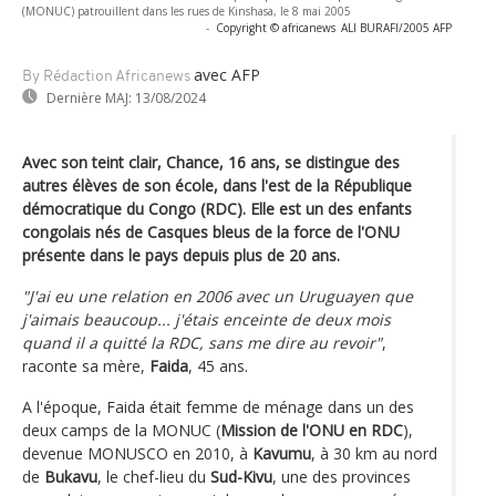
(MONUC) patrouillent dans les rues de Kinshasa, le 8 mai 2005
-
Copyright © africanews
ALI BURAFI/2005 AFP
avec AFP
By Rédaction Africanews
Dernière MAJ:
13/08/2024
Avec son teint clair, Chance, 16 ans, se distingue des
autres élèves de son école, dans l'est de la République
démocratique du Congo (RDC). Elle est un des enfants
congolais nés de Casques bleus de la force de l'ONU
présente dans le pays depuis plus de 20 ans.
"J'ai eu une relation en 2006 avec un Uruguayen que
j'aimais beaucoup... j'étais enceinte de deux mois
quand il a quitté la RDC, sans me dire au revoir"
,
raconte sa mère,
Faida
, 45 ans.
A l'époque, Faida était femme de ménage dans un des
deux camps de la MONUC (
Mission de l'ONU en RDC
),
devenue MONUSCO en 2010, à
Kavumu
, à 30 km au nord
de
Bukavu
, le chef-lieu du
Sud-Kivu
, une des provinces