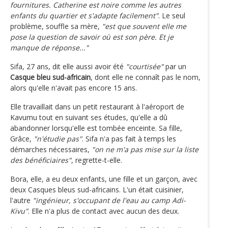
fournitures. Catherine est noire comme les autres
enfants du quartier et s'adapte facilement"
. Le seul
problème, souffle sa mère,
"est que souvent elle me
pose la question de savoir où est son père. Et je
manque de réponse..."
Sifa, 27 ans, dit elle aussi avoir été
"courtisée"
par un
Casque bleu sud-africain
, dont elle ne connaît pas le nom,
alors qu'elle n'avait pas encore 15 ans.
Elle travaillait dans un petit restaurant à l'aéroport de
Kavumu tout en suivant ses études, qu'elle a dû
abandonner lorsqu'elle est tombée enceinte. Sa fille,
Grâce,
"n'étudie pas"
. Sifa n'a pas fait à temps les
démarches nécessaires,
"on ne m'a pas mise sur la liste
des bénéficiaires"
, regrette-t-elle.
Bora, elle, a eu deux enfants, une fille et un garçon, avec
deux Casques bleus sud-africains. L'un était cuisinier,
l'autre
"ingénieur, s'occupant de l'eau au camp Adi-
Kivu"
. Elle n'a plus de contact avec aucun des deux.