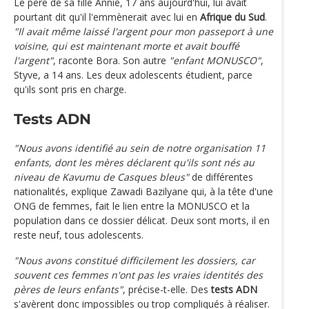
Le père de sa fille Annie, 17 ans aujourd'hui, lui avait
pourtant dit qu'il l'emmènerait avec lui en
Afrique du Sud
.
"Il avait même laissé l'argent pour mon passeport à une
voisine, qui est maintenant morte et avait bouffé
l'argent"
, raconte Bora. Son autre
"enfant MONUSCO"
,
Styve, a 14 ans. Les deux adolescents étudient, parce
qu'ils sont pris en charge.
Tests ADN
"Nous avons identifié au sein de notre organisation 11
enfants, dont les mères déclarent qu'ils sont nés au
niveau de Kavumu de Casques bleus"
de différentes
nationalités, explique Zawadi Bazilyane qui, à la tête d'une
ONG de femmes, fait le lien entre la MONUSCO et la
population dans ce dossier délicat. Deux sont morts, il en
reste neuf, tous adolescents.
"Nous avons constitué difficilement les dossiers, car
souvent ces femmes n'ont pas les vraies identités des
pères de leurs enfants"
, précise-t-elle. Des
tests ADN
s'avèrent donc impossibles ou trop compliqués à réaliser.