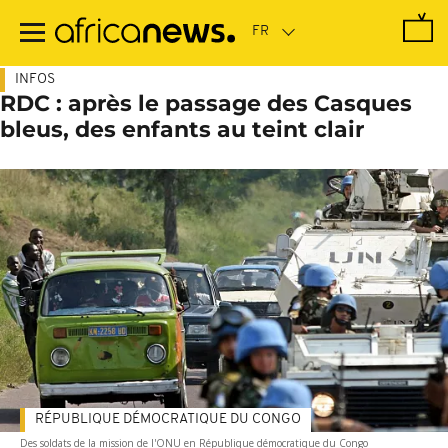
Passer
au
contenu
principal
INFOS
RDC : après le passage des Casques
bleus, des enfants au teint clair
RÉPUBLIQUE DÉMOCRATIQUE DU CONGO
Des soldats de la mission de l'ONU en République démocratique du Congo