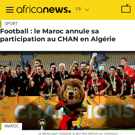
Passer
au
contenu
principal
SPORT
Football : le Maroc annule sa
participation au CHAN en Algérie
MAROC
Le Maroc avait remporté la dernière édition au Cameroun
-