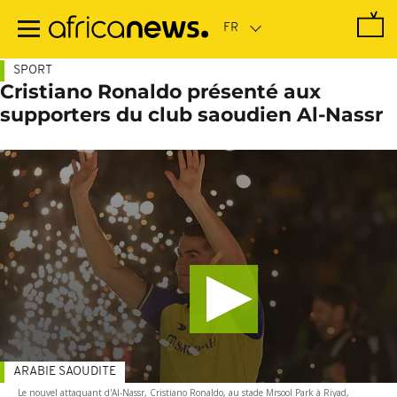
Passer
au
contenu
principal
SPORT
Cristiano Ronaldo présenté aux
supporters du club saoudien Al-Nassr
ARABIE SAOUDITE
Le nouvel attaquant d'Al-Nassr, Cristiano Ronaldo, au stade Mrsool Park à Riyad,