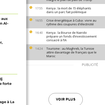
Kenya : la mort de 15 éléphants
17:55
dans un parc fait polémique
é aux
Crise énergétique à Cuba : vivre au
16:55
n Al-
rythme des coupures d'électricité
Kenya : la Bourse de Nairobi
16:40
prépare un fonds d’investissement
consacré à l’IA
r,
Tourisme : au Maghreb, la Tunisie
14:24
attire davantage de français que le
Maroc
PUBLICITÉ
dj
e forte
VOIR PLUS
nage à La