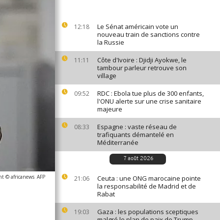
Le Sénat américain vote un
12:18
nouveau train de sanctions contre
la Russie
Côte d'Ivoire : Djidji Ayokwe, le
11:11
tambour parleur retrouve son
village
RDC : Ebola tue plus de 300 enfants,
09:52
l'ONU alerte sur une crise sanitaire
majeure
Espagne : vaste réseau de
08:33
trafiquants démantelé en
Méditerranée
7 août 2026
ht © africanews
AFP
Ceuta : une ONG marocaine pointe
21:06
la responsabilité de Madrid et de
Rabat
Gaza : les populations sceptiques
19:03
malgré le plan de paix de Trump