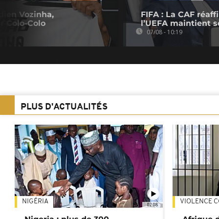
dien Vozinha,
FIFA : La CAF réaff
r Colo-Colo
l’UEFA maintient s
07/08 - 10:19
PLUS D'ACTUALITÉS
NIGÉRIA
VIOLENCE C
02:08