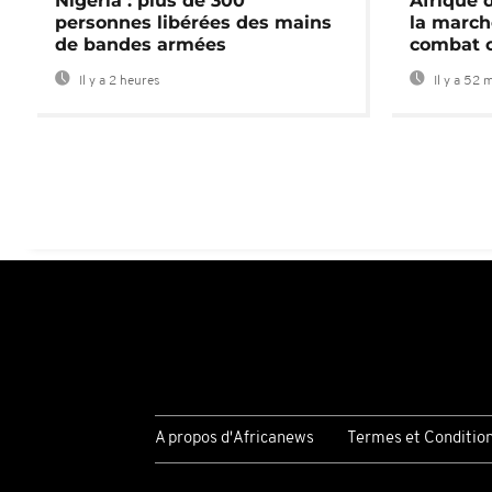
Nigeria : plus de 300
Afrique 
personnes libérées des mains
la march
de bandes armées
combat 
Il y a 2 heures
Il y a 52 
A propos d'Africanews
Termes et Conditio