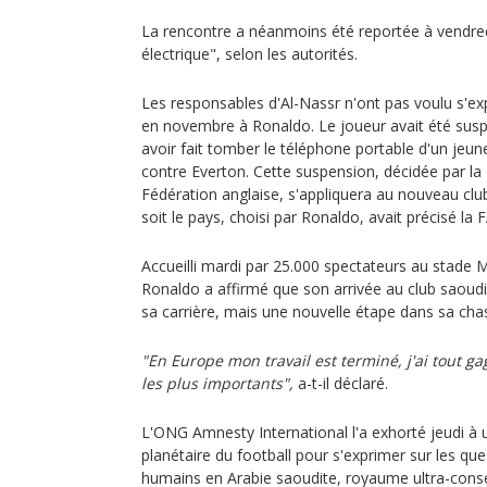
La rencontre a néanmoins été reportée à vendred
électrique", selon les autorités.
Les responsables d'Al-Nassr n'ont pas voulu s'ex
en novembre à Ronaldo. Le joueur avait été su
avoir fait tomber le téléphone portable d'un jeune
contre Everton. Cette suspension, décidée par la
Fédération anglaise, s'appliquera au nouveau cl
soit le pays, choisi par Ronaldo, avait précisé la F
Accueilli mardi par 25.000 spectateurs au stade 
Ronaldo a affirmé que son arrivée au club saoudi
sa carrière, mais une nouvelle étape dans sa cha
"En Europe mon travail est terminé, j'ai tout gag
les plus importants",
a-t-il déclaré.
L'ONG Amnesty International l'a exhorté jeudi à u
planétaire du football pour s'exprimer sur les que
humains en Arabie saoudite, royaume ultra-conse