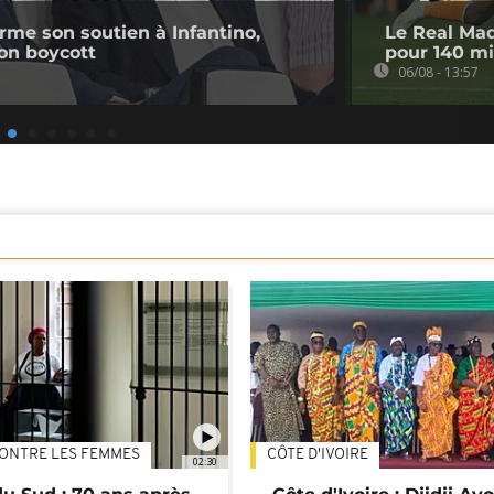
irme son soutien à Infantino,
Le Real Mad
on boycott
pour 140 mi
06/08 - 13:57
ONTRE LES FEMMES
CÔTE D'IVOIRE
02:30