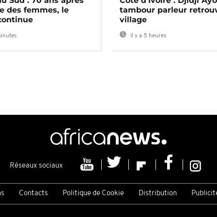
du Sud : 70 ans après
Côte d'Ivoire : Djidji Ay
e des femmes, le
tambour parleur retrou
continue
village
minutes
Il y a 5 heures
Réseaux sociaux
ns
Contacts
Politique de Cookie
Distribution
Publicit