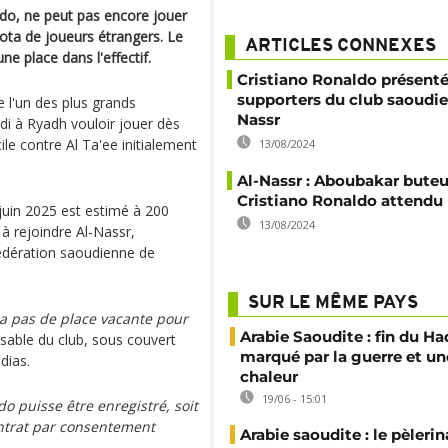
ldo, ne peut pas encore jouer
ota de joueurs étrangers. Le
ARTICLES CONNEXES
e place dans l'effectif.
Cristiano Ronaldo présent
supporters du club saoudie
 l'un des plus grands
Nassr
di à Ryadh vouloir jouer dès
e contre Al Ta'ee initialement
13/08/2024
Al-Nassr : Aboubakar buteu
Cristiano Ronaldo attendu
 juin 2025 est estimé à 200
13/08/2024
 à rejoindre Al-Nassr,
édération saoudienne de
SUR LE MÊME PAYS
y a pas de place vacante pour
Arabie Saoudite : fin du Ha
sable du club, sous couvert
marqué par la guerre et un
dias.
chaleur
19/06 - 15:01
o puisse être enregistré, soit
contrat par consentement
Arabie saoudite : le pèleri