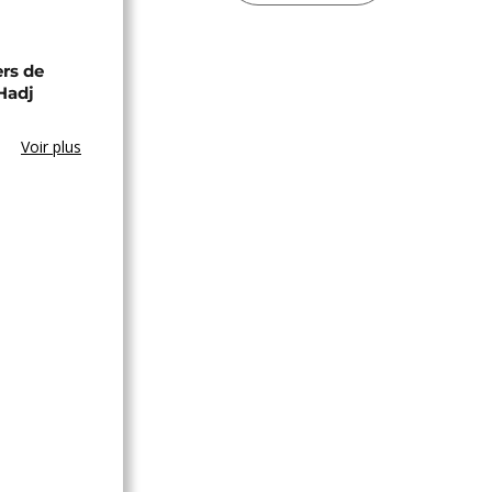
ers de
Hadj
Voir plus