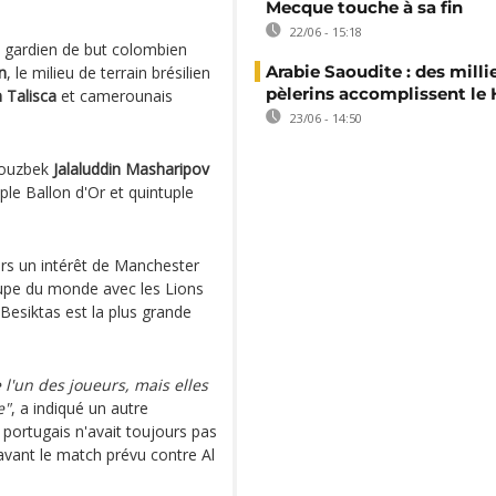
Mecque touche à sa fin
22/06 - 15:18
le gardien de but colombien
Arabie Saoudite : des milli
n
, le milieu de terrain brésilien
pèlerins accomplissent le 
 Talisca
et camerounais
23/06 - 14:50
n ouzbek
Jalaluddin Masharipov
uple Ballon d'Or et quintuple
rs un intérêt de Manchester
upe du monde avec les Lions
Besiktas est la plus grande
 l'un des joueurs, mais elles
e"
, a indiqué un autre
 portugais n'avait toujours pas
avant le match prévu contre Al