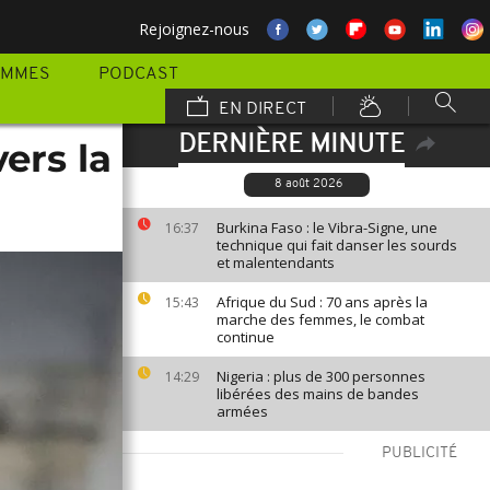
Rejoignez-nous
AMMES
PODCAST
EN DIRECT
DERNIÈRE MINUTE
ers la
8 août 2026
Burkina Faso : le Vibra-Signe, une
16:37
technique qui fait danser les sourds
et malentendants
Afrique du Sud : 70 ans après la
15:43
marche des femmes, le combat
continue
Nigeria : plus de 300 personnes
14:29
libérées des mains de bandes
armées
PUBLICITÉ