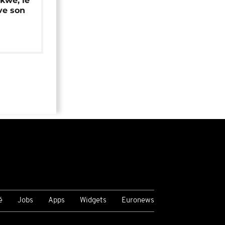
okwe, le
ve son
é
Jobs
Apps
Widgets
Euronews