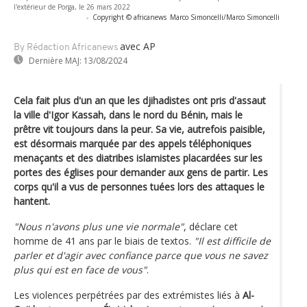
l'extérieur de Porga, le 26 mars 2022
-
Copyright © africanews
Marco Simoncelli/Marco Simoncelli
avec AP
By Rédaction Africanews
Dernière MAJ:
13/08/2024
Cela fait plus d'un an que les djihadistes ont pris d'assaut
la ville d'Igor Kassah, dans le nord du Bénin, mais le
prêtre vit toujours dans la peur. Sa vie, autrefois paisible,
est désormais marquée par des appels téléphoniques
menaçants et des diatribes islamistes placardées sur les
portes des églises pour demander aux gens de partir. Les
corps qu'il a vus de personnes tuées lors des attaques le
hantent.
"Nous n'avons plus une vie normale"
, déclare cet
homme de 41 ans par le biais de textos.
"Il est difficile de
parler et d'agir avec confiance parce que vous ne savez
plus qui est en face de vous"
.
Les violences perpétrées par des extrémistes liés à
Al-