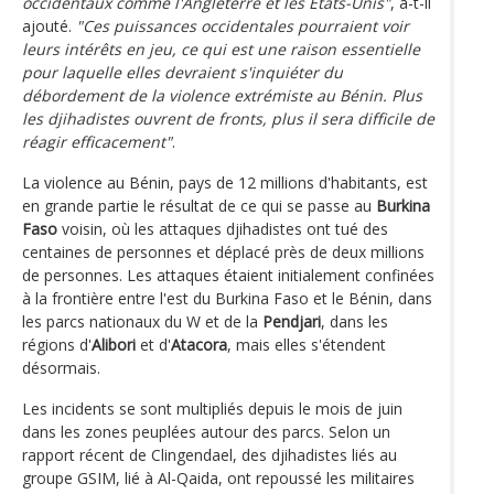
occidentaux comme l'Angleterre et les États-Unis"
, a-t-il
ajouté.
"Ces puissances occidentales pourraient voir
leurs intérêts en jeu, ce qui est une raison essentielle
pour laquelle elles devraient s'inquiéter du
débordement de la violence extrémiste au Bénin. Plus
les djihadistes ouvrent de fronts, plus il sera difficile de
réagir efficacement"
.
La violence au Bénin, pays de 12 millions d'habitants, est
en grande partie le résultat de ce qui se passe au
Burkina
Faso
voisin, où les attaques djihadistes ont tué des
centaines de personnes et déplacé près de deux millions
de personnes. Les attaques étaient initialement confinées
à la frontière entre l'est du Burkina Faso et le Bénin, dans
les parcs nationaux du W et de la
Pendjari
, dans les
régions d'
Alibori
et d'
Atacora
, mais elles s'étendent
désormais.
Les incidents se sont multipliés depuis le mois de juin
dans les zones peuplées autour des parcs. Selon un
rapport récent de Clingendael, des djihadistes liés au
groupe GSIM, lié à Al-Qaida, ont repoussé les militaires