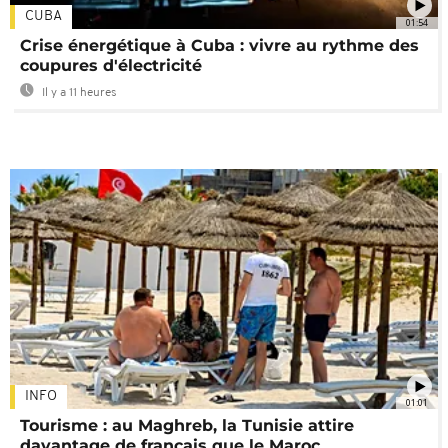
CUBA
01:54
Crise énergétique à Cuba : vivre au rythme des
coupures d'électricité
Il y a 11 heures
INFO
01:01
Tourisme : au Maghreb, la Tunisie attire
davantage de français que le Maroc