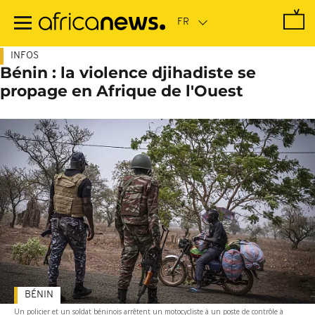
Passer
au
contenu
principal
INFOS
Bénin : la violence djihadiste se
propage en Afrique de l'Ouest
BÉNIN
Un policier et un soldat béninois arrêtent un motocycliste à un poste de contrôle à