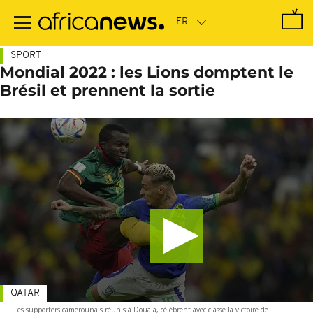
Passer
au
contenu
principal
SPORT
Mondial 2022 : les Lions domptent le
Brésil et prennent la sortie
QATAR
Les supporters camerounais réunis à Douala, célèbrent avec classe la victoire de