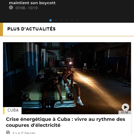
maintient son boycott
07/08 - 10:19
PLUS D'ACTUALITÉS
CUBA
01:54
Crise énergétique à Cuba : vivre au rythme des
coupures d'électricité
Il y a 17 heures