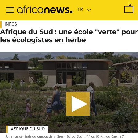
Passer
au
contenu
principal
INFOS
Afrique du Sud : une école "verte" pour
les écologistes en herbe
AFRIQUE DU SUD
Une vue générale du campus de la Green School South Africa, 60 km du Cap, le 7