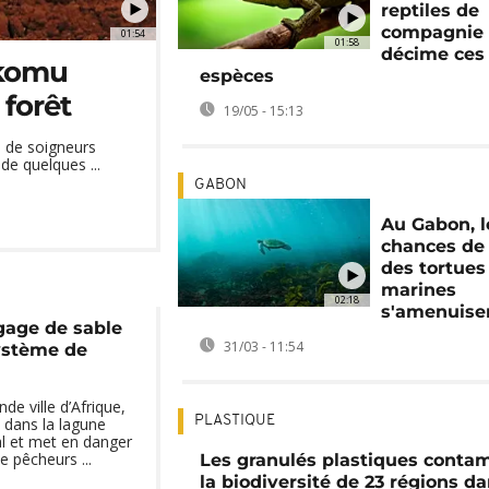
reptiles de
compagnie
01:54
01:58
décime ces
Okomu
espèces
 forêt
19/05 - 15:13
e de soigneurs
de quelques ...
GABON
Au Gabon, l
chances de 
des tortues
marines
02:18
s'amenuise
agage de sable
31/03 - 11:54
ystème de
de ville d’Afrique,
PLASTIQUE
e dans la lagune
al et met en danger
 pêcheurs ...
Les granulés plastiques conta
la biodiversité de 23 régions da