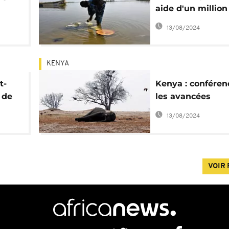
aide d'un million
d'euros pour
13/08/2024
sauvegarder
l'écosystème du 
Tchad
KENYA
t-
Kenya : conféren
 de
les avancées
technologiques
13/08/2024
n
spatiales et la lu
contre le bracon
VOIR 