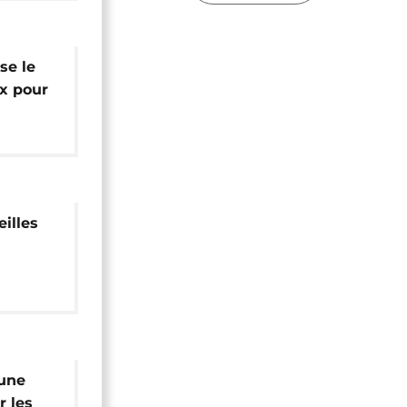
se le
x pour
êts
illes
plus
 une
r les