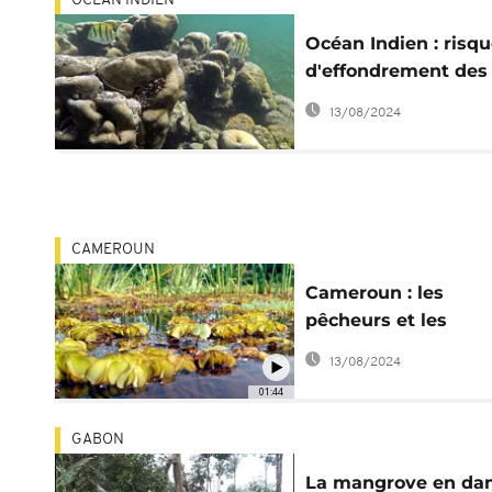
OCÉAN INDIEN
Océan Indien : risq
d'effondrement des
coraux sur la côte
13/08/2024
africaine
CAMEROUN
Cameroun : les
pêcheurs et les
lamentins du lac O
13/08/2024
menacés
01:44
GABON
La mangrove en da