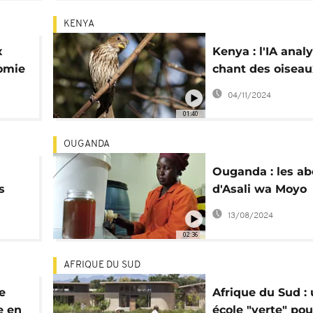
KENYA
x
Kenya : l'IA analy
nomie
chant des oiseau
surveiller les for
04/11/2024
01:40
OUGANDA
Ouganda : les abe
s
d'Asali wa Moyo
rapportent bien 
13/08/2024
tion
que du miel
02:36
AFRIQUE DU SUD
e
Afrique du Sud :
e en
école "verte" pou