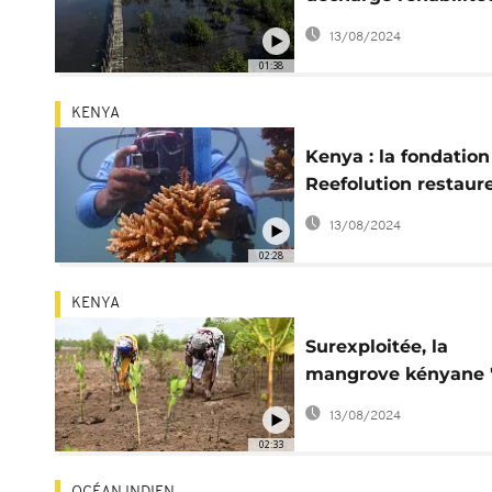
mangrove
13/08/2024
01:38
KENYA
Kenya : la fondation
Reefolution restaure
récifs coralliens
13/08/2024
02:28
KENYA
Surexploitée, la
mangrove kényane 
relève" grâce aux
13/08/2024
habitants
02:33