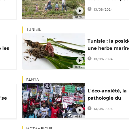
écologistes en h
13/08/2024
01:59
TUNISIE
Tunisie : la posid
 les
une herbe marin
indispensable m
13/08/2024
méconnue
02:15
KENYA
L'éco-anxiété, la
"se
pathologie du
changement cli
13/08/2024
01:55