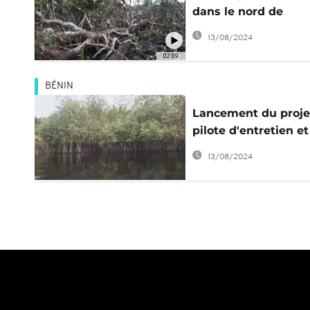
dans le nord de
Libreville
13/08/2024
02:09
BÉNIN
Lancement du proje
pilote d'entretien et
protection des
13/08/2024
mangroves au Béni