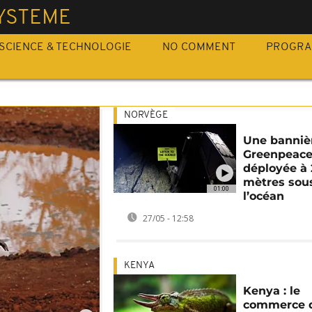
YSTEME
SCIENCE & TECHNOLOGIE
NO COMMENT
PROGR
NORVÈGE
Une banniè
Greenpeac
déployée à 
mètres sou
01:00
l’océan
27/05 - 12:58
KENYA
Kenya : le
commerce 