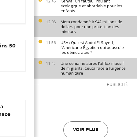
Kenya : un fauteuil roulant
12:48
écologique et abordable pour les
enfants
Meta condamné à 942 millions de
12:08
dollars pour non protection des
mineurs
USA : Qui est Abdul El-Sayed,
11:56
ins 50
l’Américano-Égyptien qui bouscule
les démocrates ?
Une semaine après l’afflux massif
11:45
de migrants, Ceuta face à l’urgence
humanitaire
PUBLICITÉ
la
nace
VOIR PLUS