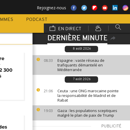
Rejoignez-nous
AMMES
PODCAST
EN DIRECT
DERNIÈRE MINUTE
8 août 2026
re
Espagne : vaste réseau de
08:33
e
trafiquants démantelé en
Méditerranée
2 300
s
7 août 2026
Ceuta : une ONG marocaine pointe
21:06
la responsabilité de Madrid et de
Rabat
Gaza : les populations sceptiques
19:03
malgré le plan de paix de Trump
des
PUBLICITÉ