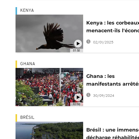
KENYA
Kenya : les corbeau
menacent-ils l'éco
?
02/01/2025
01:50
GHANA
Ghana : les
manifestants arrêté
dénoncent leurs
30/09/2024
conditions de déten
02:00
BRÉSIL
Brésil : une immens
décharge réhabilité