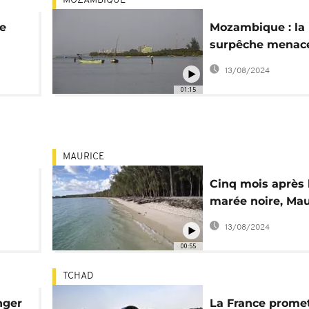
MOZAMBIQUE
ue
Mozambique : la
surpêche menac
l'écosystème au
13/08/2024
01:15
MAURICE
Cinq mois après 
marée noire, Mau
ussa
rouvre le parc m
13/08/2024
Blue-Bay
00:55
TCHAD
nger
La France prome