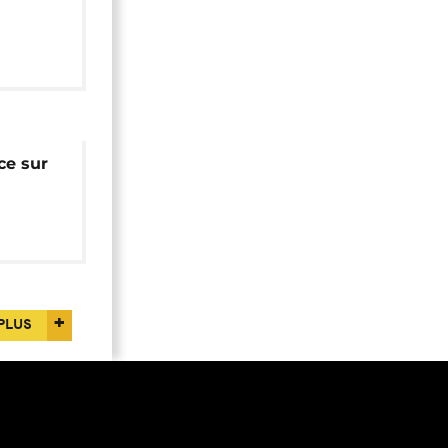
lac
ce sur
tte
nage
PLUS