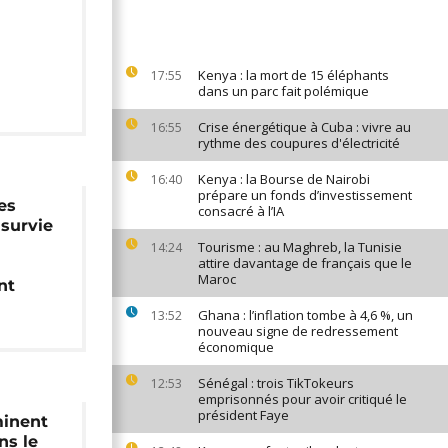
Kenya : la mort de 15 éléphants
17:55
dans un parc fait polémique
Crise énergétique à Cuba : vivre au
16:55
rythme des coupures d'électricité
Kenya : la Bourse de Nairobi
16:40
prépare un fonds d’investissement
es
consacré à l’IA
survie
Tourisme : au Maghreb, la Tunisie
14:24
attire davantage de français que le
Maroc
nt
Ghana : l’inflation tombe à 4,6 %, un
13:52
nouveau signe de redressement
économique
Sénégal : trois TikTokeurs
12:53
emprisonnés pour avoir critiqué le
président Faye
minent
ns le