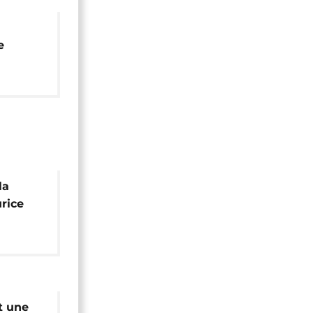
e
 Sud
la
rice
arin de
t une