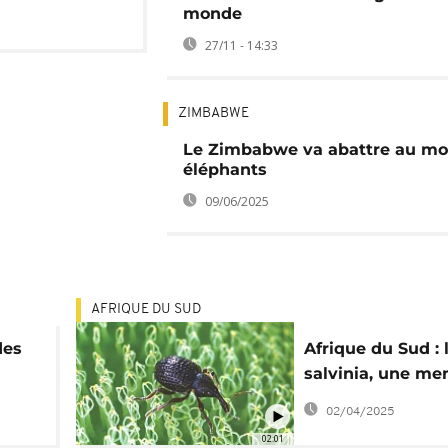
monde
27/11 - 14:33
ZIMBABWE
Le Zimbabwe va abattre au mo
éléphants
09/06/2025
AFRIQUE DU SUD
des
Afrique du Sud : 
salvinia, une me
fuge
pour l'univers
02/04/2025
aquatique
02:01