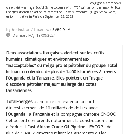
Copyright © africanews
An activist wearing a Squid Game costume with "TE" written on the mask for Total
Energies attends an action as part of the "La Voix Lyceenne" (High School Voice)
union initiative in Paris on September 23, 2022.
avec AFP
By Rédaction Africanews
Dernière MAJ:
13/08/2024
Deux associations françaises alertent sur les coûts
humains, climatiques et environnementaux
"inacceptables" du méga-projet pétrolier du groupe Total
incluant un oléoduc de plus de 1.400 kilomètres à travers
l'Ouganda et la Tanzanie. Elles pointent un "risque
d'accident pétrolier majeur" au large des côtes
tanzaniennes
.
TotalEnergies
a annoncé en février un accord
d'investissement de 10 milliards de dollars avec
l'
Ouganda
, la
Tanzanie
et la compagnie chinoise
CNOOC
.
Cet accord comprends notamment la construction d'un
oléoduc - l'E
ast African Crude Oil Pipeline - EACOP
- de
plus de 1.400 kilomètres reliant les gisements du lac