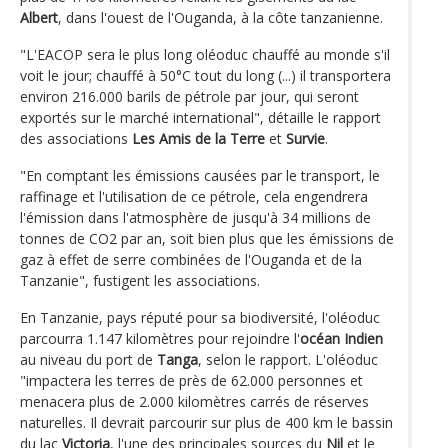
Albert
, dans l'ouest de l'Ouganda, à la côte tanzanienne.
"L'EACOP sera le plus long oléoduc chauffé au monde s'il
voit le jour; chauffé à 50°C tout du long (...) il transportera
environ 216.000 barils de pétrole par jour, qui seront
exportés sur le marché international", détaille le rapport
des associations
Les Amis de la Terre
et
Survie
.
"En comptant les émissions causées par le transport, le
raffinage et l'utilisation de ce pétrole, cela engendrera
l'émission dans l'atmosphère de jusqu'à 34 millions de
tonnes de CO2 par an, soit bien plus que les émissions de
gaz à effet de serre combinées de l'Ouganda et de la
Tanzanie", fustigent les associations.
En Tanzanie, pays réputé pour sa biodiversité, l'oléoduc
parcourra 1.147 kilomètres pour rejoindre l'
océan Indien
au niveau du port de
Tanga
, selon le rapport. L'oléoduc
"impactera les terres de près de 62.000 personnes et
menacera plus de 2.000 kilomètres carrés de réserves
naturelles. Il devrait parcourir sur plus de 400 km le bassin
du lac
Victoria
, l'une des principales sources du
Nil
et le