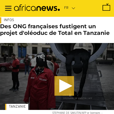
Passer
au
contenu
principal
INFOS
Des ONG françaises fustigent un
projet d'oléoduc de Total en Tanzanie
TANZANIE
STEPHANE DE SAKUTIN/AFP or licensors
-