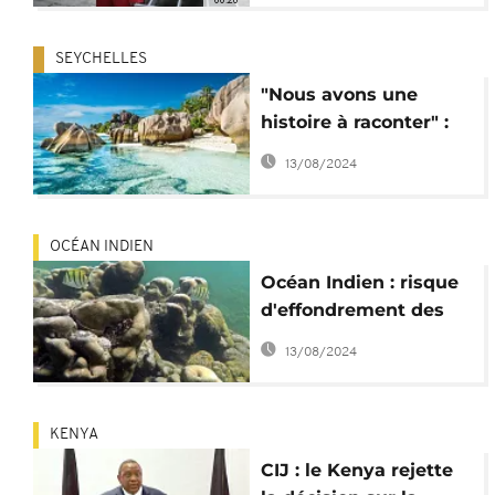
SEYCHELLES
"Nous avons une
histoire à raconter" :
les Seychelles ne se
13/08/2024
résument pas aux
plages de sable blanc
OCÉAN INDIEN
Océan Indien : risque
d'effondrement des
coraux sur la côte
13/08/2024
africaine
KENYA
CIJ : le Kenya rejette