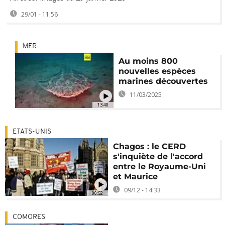
29/01 - 11:56
MER
Au moins 800
nouvelles espèces
marines découvertes
11/03/2025
13:40
ETATS-UNIS
Chagos : le CERD
s'inquiète de l'accord
entre le Royaume-Uni
et Maurice
09/12 - 14:33
00:52
COMORES