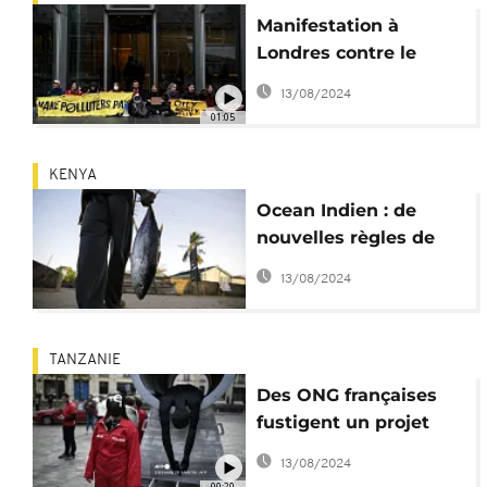
Manifestation à
Londres contre le
projet de
13/08/2024
TotalEnergies en
01:05
Afrique de l'Est
KENYA
Ocean Indien : de
nouvelles règles de
pêche au profit des
13/08/2024
petits pays
TANZANIE
Des ONG françaises
fustigent un projet
d'oléoduc de Total en
13/08/2024
Tanzanie
00:20