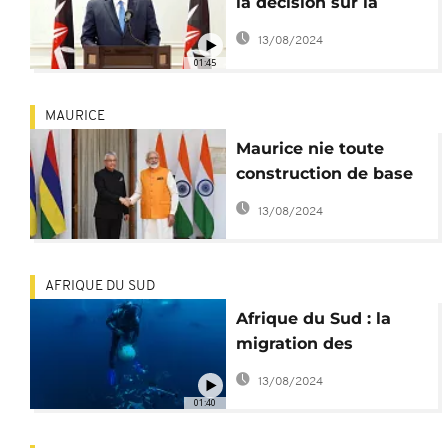
la décision sur la
frontière somalienne
13/08/2024
01:45
MAURICE
Maurice nie toute
construction de base
militaire indienne à
13/08/2024
Agalega
AFRIQUE DU SUD
Afrique du Sud : la
migration des
sardines, un spectacle
13/08/2024
de la nature
01:40