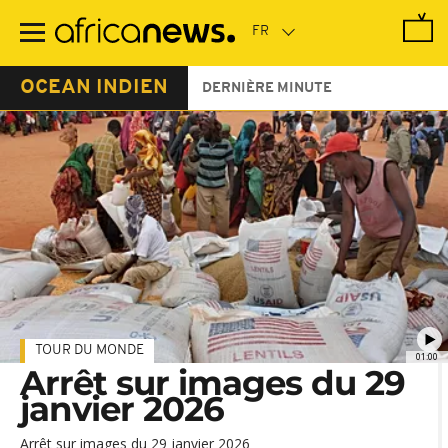
Passer
au
contenu
principal
OCEAN INDIEN
DERNIÈRE MINUTE
TOUR DU MONDE
01:00
Arrêt sur images du 29
janvier 2026
Arrêt sur images du 29 janvier 2026