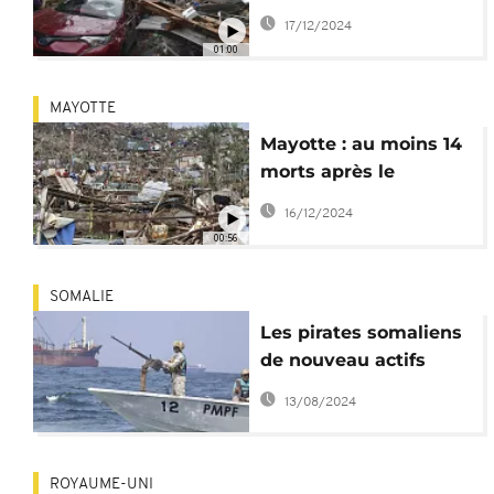
Parlement européen
17/12/2024
rend hommage aux
01:00
victimes
MAYOTTE
Mayotte : au moins 14
morts après le
passage du cyclone
16/12/2024
Chido
00:56
SOMALIE
Les pirates somaliens
de nouveau actifs
dans l'océan Indien
13/08/2024
ROYAUME-UNI