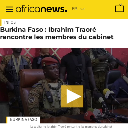
Passer
au
contenu
principal
INFOS
Burkina Faso : Ibrahim Traoré
rencontre les membres du cabinet
BURKINA FASO
Le capitaine Ibrahim Traoré rencontre les membres du cabinet
-