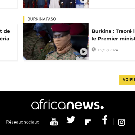
01:30
BURKINA FASO
t de
Burkina : Traoré
éria
le Premier minist
dissout le
09/12/2024
gouvernement
01:02
VOIR 
Réseaux sociaux