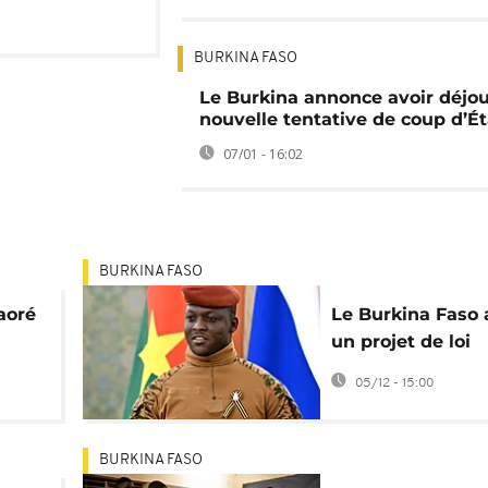
BURKINA FASO
Le Burkina annonce avoir déjo
nouvelle tentative de coup d’Ét
07/01 - 16:02
BURKINA FASO
raoré
Le Burkina Faso
un projet de loi
rétablissant la p
05/12 - 15:00
ina
mort
BURKINA FASO