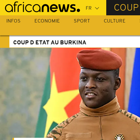
Passer
COUP 
au
contenu
INFOS
ECONOMIE
SPORT
CULTURE
principal
COUP D ETAT AU BURKINA