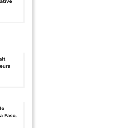
ative
s
ait
teurs
5
le
a Faso,
ger