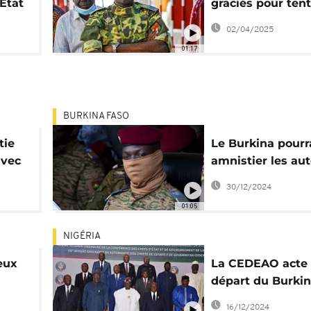
État
graciés pour tent
de putsch, hormi
02/04/2025
Diendéré
01:17
BURKINA FASO
tie
Le Burkina pourr
avec
amnistier les au
015
du putsch de 201
30/12/2024
01:05
NIGÉRIA
eux
La CEDEAO acte 
départ du Burkin
du
du Mali et du Ni
16/12/2024