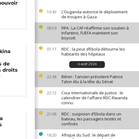
pouvoir
L’Ouganda autorise le déploiement
10:43
de troupes à Gaza
FIFA : La CAF réaffirme son soutien à
08:59
Infantino, l’UEFA maintient son
boycott
RDC : la peur d’Ebola détourne les
07:17
rkina
habitants des hôpitaux
s de
6 août 2026
 droits
e
Bénin : l'ancien président Patrice
22:48
Talon élu à la tête du Sénat
Cour Internationale de justice : le
22:12
calendrier de l'affaire RDC-Rwanda
connu
RDC : suspicion d'Ebola dans un
21:08
la
bateau, les passagers testés et
confinés
s
Afrique du Sud : le départ de
18:20