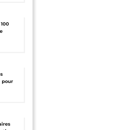
 100
de
 selon
es
s pour
p d'Etat
aires