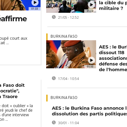
la cible du 
militaire ?
01:33
01:04
éaffirme
21/05 - 12:52
BURKINA FASO
coupé court aux
it ...
AES : le Bu
dissout 118
association
défense des
01:10
de l'homm
17/04 - 10:54
a Faso doit
ocratie",
m Traore
BURKINA FASO
doit « oublier » la
AES : le Burkina Faso annonce 
é jeudi le chef de
dissolution des partis politique
s d’une interview
n ...
30/01 - 11:04