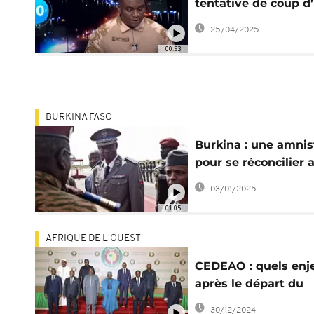
tentative de coup d’
déjouée
25/04/2025
00:53
BURKINA FASO
Burkina : une amnis
pour se réconcilier 
les putschistes de 2
03/01/2025
01:05
AFRIQUE DE L'OUEST
CEDEAO : quels enj
après le départ du
Burkina, du Mali et 
30/12/2024