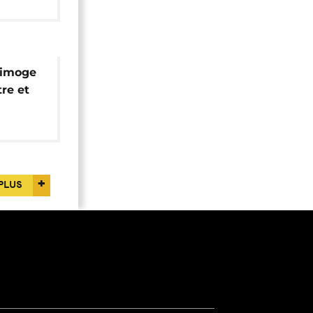
 limoge
re et
PLUS