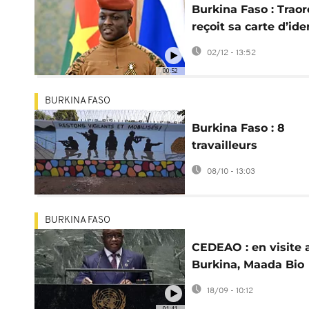
Burkina Faso : Traor
reçoit sa carte d’ide
biométrique de l’AE
02/12 - 13:52
00:52
BURKINA FASO
Burkina Faso : 8
travailleurs
humanitaires arrêté
08/10 - 13:03
pour "espionnage"
BURKINA FASO
CEDEAO : en visite 
Burkina, Maada Bio
entame le dialogue
18/09 - 10:12
avec l'AES
01:41