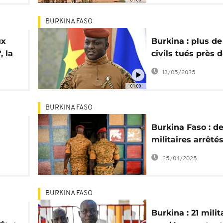
BURKINA FASO
ux
Burkina : plus de
, la
civils tués près 
Solenzo en mars,
13/05/2025
HRW
01:00
BURKINA FASO
Burkina Faso : d
militaires arrêté
tentative de cou
25/04/2025
BURKINA FASO
Burkina : 21 milit