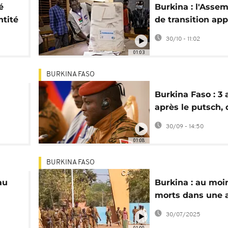
é
Burkina : l'Asse
ntité
de transition ap
S
la dissolution de
30/10 - 11:02
01:03
BURKINA FASO
Burkina Faso : 3 
après le putsch, 
s
bilan pour Ibrah
30/09 - 14:50
Traoré ?
01:08
BURKINA FASO
au
Burkina : au moi
morts dans une 
contre une base
30/07/2025
militaire
01:00