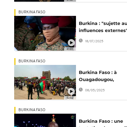
BURKINA FASO
Burkina : "sujette a
influences externes"
CENI va disparaître
18/07/2025
01:01
BURKINA FASO
Burkina Faso : à
Ouagadougou,
manifestation en
08/05/2025
soutien à Traoré
02:02
BURKINA FASO
Burkina Faso : une