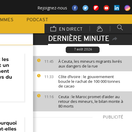
Rejoignez-nous
AMMES
PODCAST
EN DIRECT
DERNIÈRE MINUTE
7 août 2026
 les
À Ceuta, les mineurs migrants livrés
11:45
t un
aux dangers de la rue
ment
Côte d’Ivoire : le gouvernement
ys du
11:33
boucle le rachat de 100 000 tonnes
de cacao
Ceuta : le Maroc promet d’aider au
11:16
retour des mineurs, le bilan monte à
80 morts
PUBLICITÉ
ourquoi
t-elles