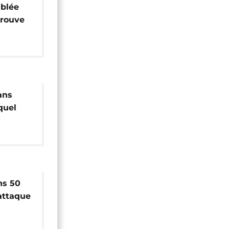
mblée
prouve
 la CENI
ans
quel
im
ns 50
attaque