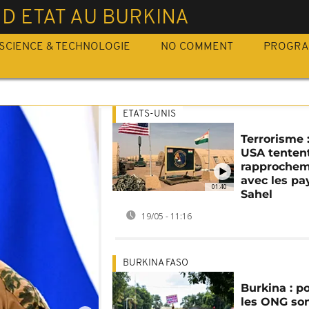
D ETAT AU BURKINA
SCIENCE & TECHNOLOGIE
NO COMMENT
PROGR
ETATS-UNIS
Terrorisme :
USA tenten
rapproche
avec les pa
01:40
Sahel
19/05 - 11:16
BURKINA FASO
Burkina : p
les ONG son