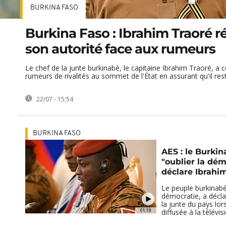
BURKINA FASO
Burkina Faso : Ibrahim Traoré r
son autorité face aux rumeurs
Le chef de la junte burkinabè, le capitaine Ibrahim Traoré, a 
rumeurs de rivalités au sommet de l'État en assurant qu'il resta
22/07 - 15:54
BURKINA FASO
AES : le Burkin
"oublier la dém
déclare Ibrahi
Le peuple burkinabé 
démocratie, a déclar
la junte du pays lor
01:19
diffusée à la télévisio