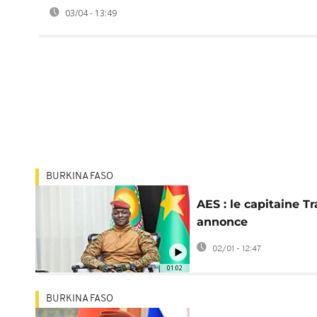
03/04 - 13:49
BURKINA FASO
AES : le capitaine T
annonce
l'autosuffisance
02/01 - 12:47
alimentaire du Burk
01:02
BURKINA FASO