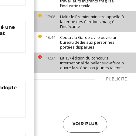
travailleurs migrants fragilise
l'industrie textile
Haïti : le Premier ministre appelle à
17:08
la tenue des élections malgré
l'insécurité
ué une
at
Ceuta : la Garde civile ouvre un
16:44
bureau dédié aux personnes
portées disparues
La 13ᵉ édition du concours
16:37
international de ballet sud-africain
ouvre la scène aux jeunes talents
PUBLICITÉ
 adopte
eine de
VOIR PLUS