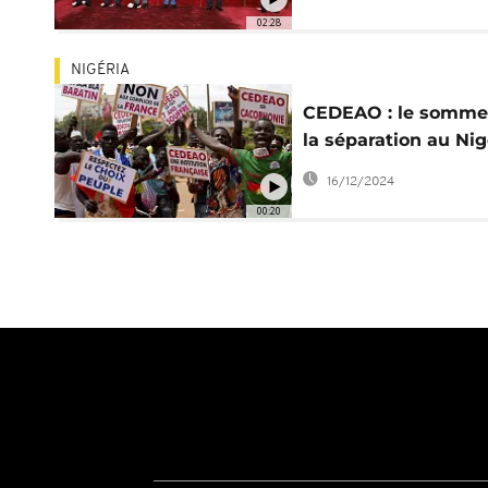
Niger ?
02:28
NIGÉRIA
CEDEAO : le somme
la séparation au Nig
?
16/12/2024
00:20