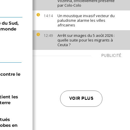
Vozinha, officiellement présenté
par Colo-Colo
Un moustique invasif vecteur du
14:14
paludisme alarme les villes
e du Sud,
africaines
au monde
Arrêt sur images du 5 août 2026 :
12:49
quelle suite pour les migrants à
Ceuta ?
PUBLICITÉ
contre le
tient les
VOIR PLUS
terre
tués
hobes en