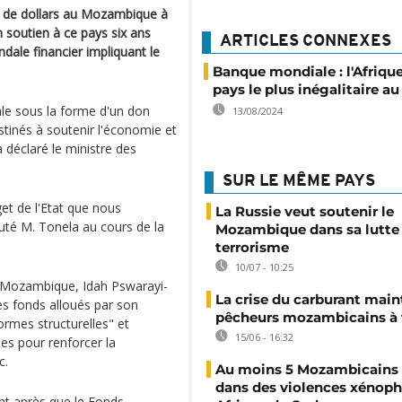
s de dollars au Mozambique à
 soutien à ce pays six ans
ARTICLES CONNEXES
dale financier impliquant le
Banque mondiale : l'Afriqu
pays le plus inégalitaire 
ale sous la forme d'un don
13/08/2024
stinés à soutenir l'économie et
a déclaré le ministre des
SUR LE MÊME PAYS
et de l'Etat que nous
La Russie veut soutenir le
uté M. Tonela au cours de la
Mozambique dans sa lutte 
terrorisme
10/07 - 10:25
e Mozambique, Idah Pswarayi-
La crise du carburant main
les fonds alloués par son
pêcheurs mozambicains à 
ormes structurelles" et
15/06 - 16:32
ées pour renforcer la
c.
Au moins 5 Mozambicains 
dans des violences xénop
ent après que le Fonds