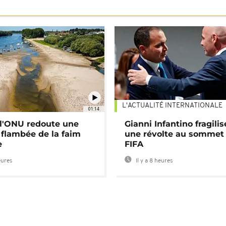
L'ACTUALITÉ INTERNATIONALE
01:14
: l'ONU redoute une
Gianni Infantino fragilis
 flambée de la faim
une révolte au sommet 
e
FIFA
eures
Il y a 8 heures