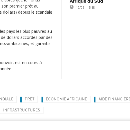
Afrique du Sud
i son premier prêt au
12/06 - 15:18
dollars) depuis le scandale
des pays les plus pauvres au
d de dollars accordés par des
mozambicaines, et garantis
ouvoir, est en cours à
'année.
NDIALE
PRÊT
ÉCONOMIE AFRICAINE
AIDE FINANCIÈR
INFRASTRUCTURES