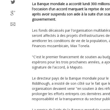
La Banque mondiale a accordé lundi 300 million
l'occasion d'un accord marquant la reprise de son
après avoir suspendu son aide à la suite d'un scan
gouvernement.
Les fonds décaissés par l'organisation multilatér
seront affectés à des projets d'infrastructures de
améliorer les conditions de vie de la population, 
Finances mozambicain, Max Tonela.
"C'est le premier financement de soutien au budg
espérons pour les trois prochaines années, a ajo
signature de l'accord, à Maputo.
Le directeur pays de la Banque mondiale pour l
Riddihough, a insisté de son côté sur le fait que 
organisation devaient venir "en soutien à des réf
prolonger les efforts entrepris ces dernières ann
responsabilité et la transparence du secteur publi
La reprise de l'aide de la Banque mondiale survi