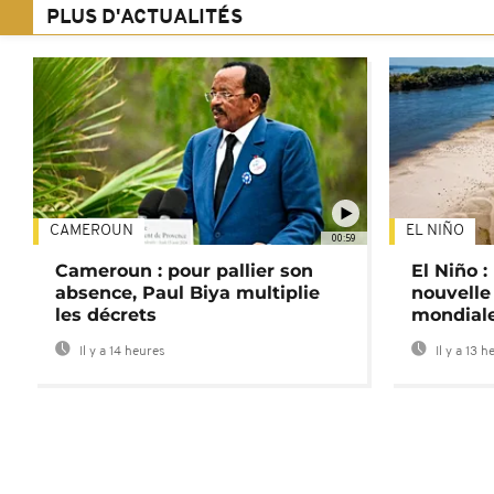
PLUS D'ACTUALITÉS
CAMEROUN
EL NIÑO
00:59
Cameroun : pour pallier son
El Niño 
absence, Paul Biya multiplie
nouvelle
les décrets
mondial
Il y a 14 heures
Il y a 13 h