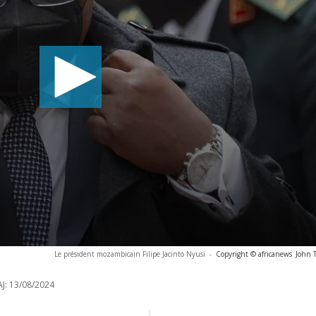
Le président mozambicain Filipe Jacinto Nyusi
-
Copyright © africanews
John T
J:
13/08/2024