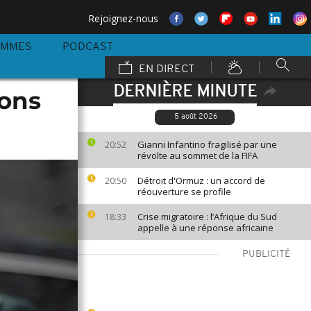
Rejoignez-nous
AMMES
PODCAST
EN DIRECT
DERNIÈRE MINUTE
ions
5 août 2026
Gianni Infantino fragilisé par une
20:52
révolte au sommet de la FIFA
Détroit d'Ormuz : un accord de
20:50
réouverture se profile
Crise migratoire : l’Afrique du Sud
18:33
appelle à une réponse africaine
PUBLICITÉ