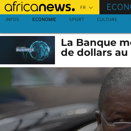
Passer
ECON
au
contenu
INFOS
ECONOMIE
SPORT
CULTURE
principal
La Banque mo
de dollars a