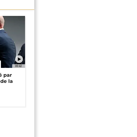
00:42
é par
de la