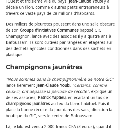
l'Ouest et troisième ville du pays,
Jean-Claude Youbi
y a
décelé un filon, comme d'autres petits entrepreneurs à
travers ce vaste pays de 28 millions d'habitants.
Des milliers de pleurotes poussent dans une salle obscure
de son
Groupe d'Initiatives Communes
baptisé GIC
Champignon, lancé avec des associés il y a quatre ans à
Bafoussam. Ils sont cultivés par rangées en étagères sur
des déchets agricoles conditionnés dans des sachets en
plastique.
Champignons jaunâtres
"Nous sommes dans la champignonnière de notre GIC"
,
lance fièrement
Jean-Claude Youbi
.
"Certains, comme
ceux-ci, ont dépassé la période de récolte"
, explique un
de ses associés,
Patrick Yaptieu
, en écartant un tas de
champignons jaunâtres
au lieu du blanc habituel. Puis il
place la bonne récolte du jour dans des sacs, direction la
boutique du GIC, vers le centre de Bafoussam.
Là, le kilo est vendu 2 000 francs CFA (3 euros), quand il