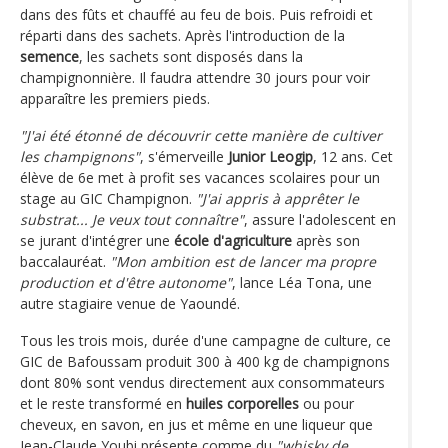
dans des fûts et chauffé au feu de bois. Puis refroidi et
réparti dans des sachets. Après l'introduction de la
semence
, les sachets sont disposés dans la
champignonnière. Il faudra attendre 30 jours pour voir
apparaître les premiers pieds.
"J'ai été étonné de découvrir cette manière de cultiver
les champignons"
, s'émerveille
Junior Leogip
, 12 ans. Cet
élève de 6e met à profit ses vacances scolaires pour un
stage au GIC Champignon.
"J'ai appris à apprêter le
substrat... Je veux tout connaître"
, assure l'adolescent en
se jurant d'intégrer une
école d'agriculture
après son
baccalauréat.
"Mon ambition est de lancer ma propre
production et d'être autonome"
, lance Léa Tona, une
autre stagiaire venue de Yaoundé.
Tous les trois mois, durée d'une campagne de culture, ce
GIC de Bafoussam produit 300 à 400 kg de champignons
dont 80% sont vendus directement aux consommateurs
et le reste transformé en
huiles corporelles
ou pour
cheveux, en savon, en jus et même en une liqueur que
Jean-Claude Youbi présente comme du
"whisky de