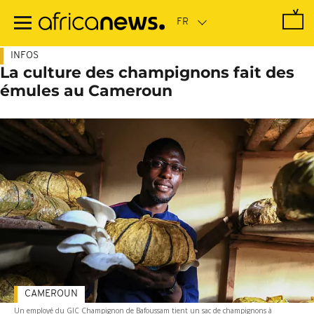
Passer
au
contenu
principal
INFOS
La culture des champignons fait des
émules au Cameroun
CAMEROUN
Un employé du GIC Champignon de Bafoussam tient un sac de champignons à