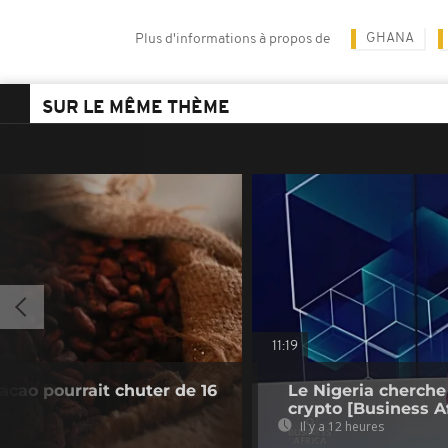
GHANA
Plus d'informations à propos de
SUR LE MÊME THÈME
11:19
acao pourrait chuter de 16
Le Nigeria cherche
crypto [Business Af
Il y a 12 heures