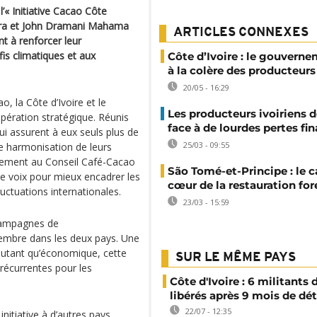
l’« Initiative Cacao Côte
tara et John Dramani Mahama
ARTICLES CONNEXES
t à renforcer leur
fis climatiques et aux
Côte d’Ivoire : le gouvern
à la colère des producteur
20/05 - 16:29
 la Côte d’Ivoire et le
Les producteurs ivoiriens 
pération stratégique. Réunis
face à de lourdes pertes fi
 qui assurent à eux seuls plus de
25/03 - 09:55
e harmonisation de leurs
ivement au Conseil Café-Cacao
São Tomé-et-Principe : le 
ule voix pour mieux encadrer les
cœur de la restauration for
luctuations internationales.
23/03 - 15:59
 campagnes de
tembre dans les deux pays. Une
utant qu’économique, cette
SUR LE MÊME PAYS
 récurrentes pour les
Côte d'Ivoire : 6 militants
libérés après 9 mois de dé
22/07 - 12:35
nitiative à d’autres pays