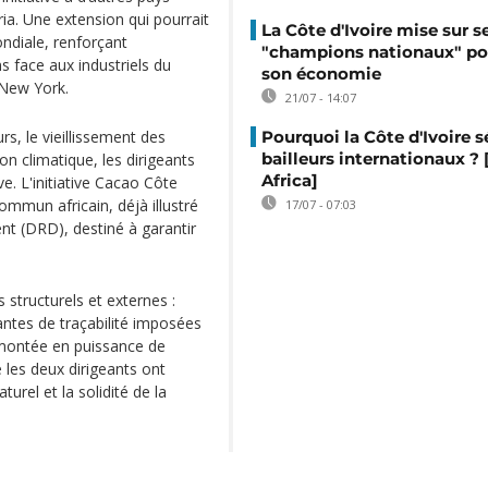
a. Une extension qui pourrait
La Côte d'Ivoire mise sur s
ondiale, renforçant
"champions nationaux" po
 face aux industriels du
son économie
 New York.
21/07 - 14:07
s, le vieillissement des
Pourquoi la Côte d'Ivoire s
bailleurs internationaux ?
on climatique, les dirigeants
Africa]
ve. L'initiative Cacao Côte
ommun africain, déjà illustré
17/07 - 07:03
nt (DRD), destiné à garantir
 structurels et externes :
santes de traçabilité imposées
montée en puissance de
 les deux dirigeants ont
urel et la solidité de la