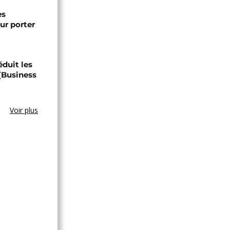
es
ur porter
éduit les
 [Business
Voir plus