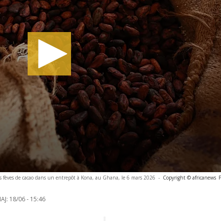
s fèves de cacao dans un entrepôt à Kona, au Ghana, le 6 mars 2026
-
Copyright © africanews
AJ:
18/06 - 15:46