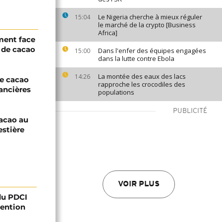
Le Nigeria cherche à mieux réguler
15:04
le marché de la crypto [Business
Africa]
ement face
s de cacao
Dans l'enfer des équipes engagées
15:00
dans la lutte contre Ebola
La montée des eaux des lacs
14:26
de cacao
rapproche les crocodiles des
nancières
populations
PUBLICITÉ
cacao au
estière
VOIR PLUS
 du PDCI
tention