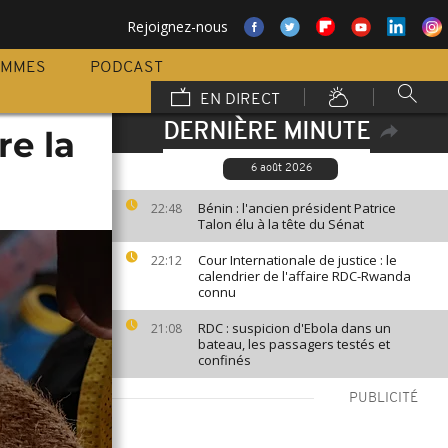
Rejoignez-nous
AMMES
PODCAST
EN DIRECT
DERNIÈRE MINUTE
re la
6 août 2026
Bénin : l'ancien président Patrice
22:48
Talon élu à la tête du Sénat
Cour Internationale de justice : le
22:12
calendrier de l'affaire RDC-Rwanda
connu
RDC : suspicion d'Ebola dans un
21:08
bateau, les passagers testés et
confinés
PUBLICITÉ