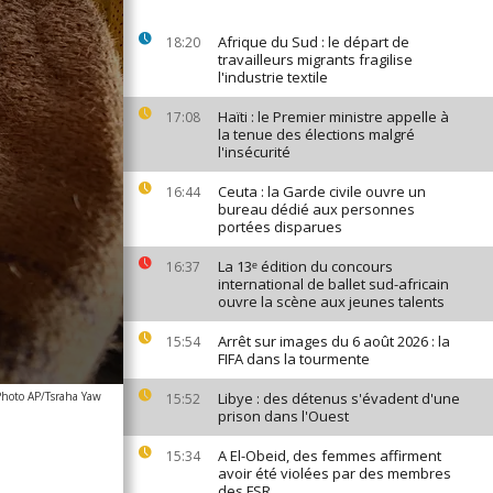
Afrique du Sud : le départ de
18:20
travailleurs migrants fragilise
l'industrie textile
Haïti : le Premier ministre appelle à
17:08
la tenue des élections malgré
l'insécurité
Ceuta : la Garde civile ouvre un
16:44
bureau dédié aux personnes
portées disparues
La 13ᵉ édition du concours
16:37
international de ballet sud-africain
ouvre la scène aux jeunes talents
Arrêt sur images du 6 août 2026 : la
15:54
FIFA dans la tourmente
Photo AP/Tsraha Yaw
Libye : des détenus s'évadent d'une
15:52
prison dans l'Ouest
A El-Obeid, des femmes affirment
15:34
avoir été violées par des membres
des FSR