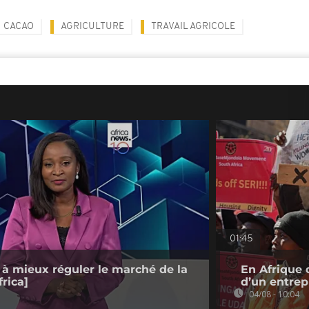
CACAO
AGRICULTURE
TRAVAIL AGRICOLE
01:45
 à mieux réguler le marché de la
En Afrique 
rica]
d’un entre
04/08 - 10:04