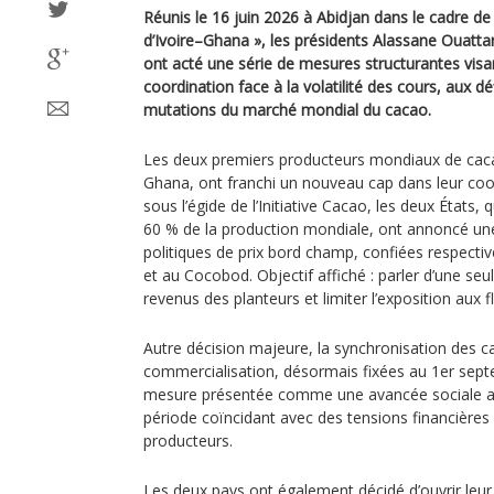
Réunis le 16 juin 2026 à Abidjan dans le cadre de 
d’Ivoire–Ghana », les présidents Alassane Ouat
ont acté une série de mesures structurantes visan
coordination face à la volatilité des cours, aux dé
mutations du marché mondial du cacao.
Les deux premiers producteurs mondiaux de cacao,
Ghana, ont franchi un nouveau cap dans leur coo
sous l’égide de l’Initiative Cacao, les deux États,
60 % de la production mondiale, ont annoncé un
politiques de prix bord champ, confiées respect
et au Cocobod. Objectif affiché : parler d’une se
revenus des planteurs et limiter l’exposition aux f
Autre décision majeure, la synchronisation des
commercialisation, désormais fixées au 1er sep
mesure présentée comme une avancée sociale a
période coïncidant avec des tensions financières
producteurs.
Les deux pays ont également décidé d’ouvrir leur i