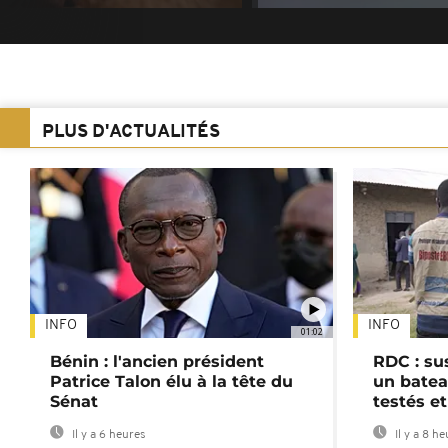
PLUS D'ACTUALITÉS
INFO
INFO
01:02
Bénin : l'ancien président
RDC : su
Patrice Talon élu à la tête du
un batea
Sénat
testés et
Il y a 6 heures
Il y a 8 h