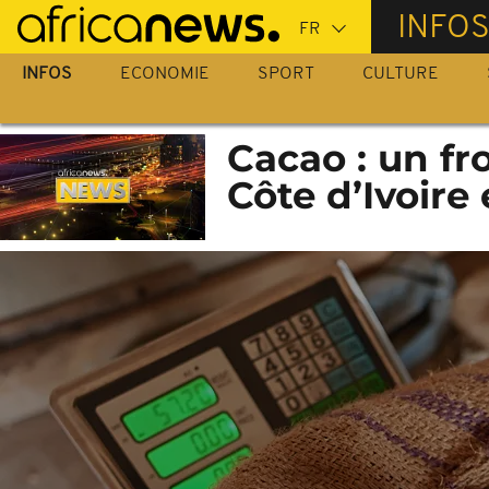
Passer
INFO
au
contenu
INFOS
ECONOMIE
SPORT
CULTURE
principal
Cacao : un f
Côte d’Ivoire