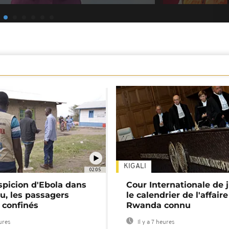
KIGALI
02:05
spicion d'Ebola dans
Cour Internationale de j
u, les passagers
le calendrier de l'affair
 confinés
Rwanda connu
eures
Il y a 7 heures