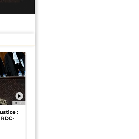
01:16
ustice :
e RDC-