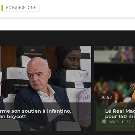
FC BARCELONE
00:52
irme son soutien à Infantino,
Le Real Mad
on boycott
pour 140 mi
06/08 - 13:57