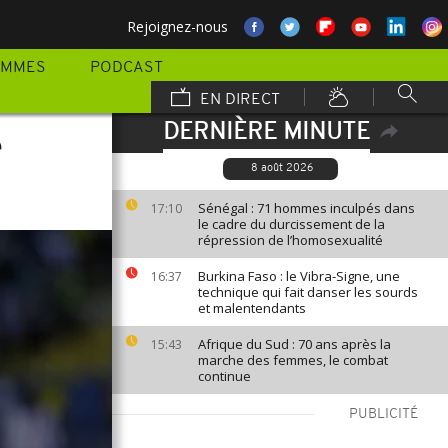
Rejoignez-nous
AMMES
PODCAST
EN DIRECT
DERNIÈRE MINUTE
e
8 août 2026
Sénégal : 71 hommes inculpés dans
17:10
le cadre du durcissement de la
répression de l’homosexualité
Burkina Faso : le Vibra-Signe, une
16:37
technique qui fait danser les sourds
et malentendants
Afrique du Sud : 70 ans après la
15:43
marche des femmes, le combat
continue
PUBLICITÉ