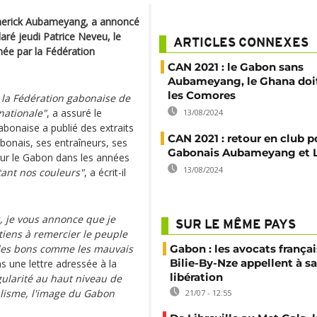
Emerick Aubameyang, a annoncé
claré jeudi Patrice Neveu, le
ARTICLES CONNEXES
mée par la Fédération
CAN 2021 : le Gabon sans
Aubameyang, le Ghana doit
les Comores
à la Fédération gabonaise de
rnationale"
, a assuré le
13/08/2024
abonaise a publié des extraits
CAN 2021 : retour en club p
abonais, ses entraîneurs, ses
Gabonais Aubameyang et 
our le Gabon dans les années
13/08/2024
rtant nos couleurs"
, a écrit-il
, je vous annonce que je
SUR LE MÊME PAYS
tiens à remercier le peuple
 les bons comme les mauvais
Gabon : les avocats françai
Bilie-By-Nze appellent à sa
s une lettre adressée à la
libération
gularité au haut niveau de
alisme, l'image du Gabon
21/07 - 12:55