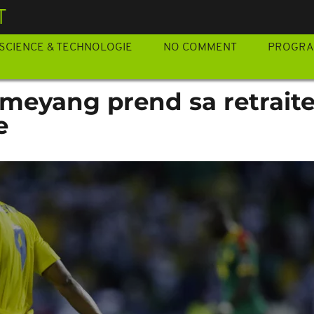
T
SCIENCE & TECHNOLOGIE
NO COMMENT
PROGR
meyang prend sa retrait
e