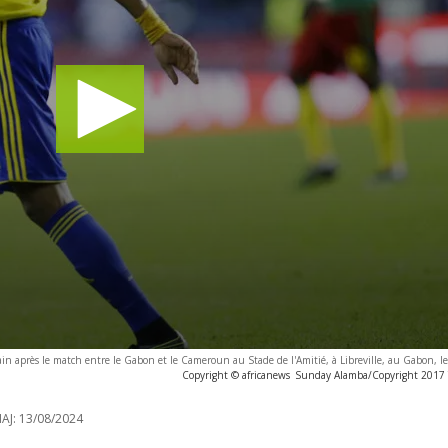
in après le match entre le Gabon et le Cameroun au Stade de l'Amitié, à Libreville, au Gabon, l
Copyright © africanews
Sunday Alamba/Copyright 2017 T
AJ:
13/08/2024