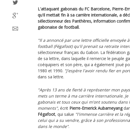
L'attaquant gabonais du FC Barcelone, Pierre-
qu'il mettait fin à sa carrière internationale, a dé
sélectionneur des Panthères, information confir
gabonaise de football.
"Il a annoncé par une lettre officielle envoyée 
football (Fégafoot) qu'il prenait sa retraite inte
sélectionneur français du Gabon. La fédération g
de sa lettre, dans laquelle il remercie le peuple g
coéquipiers et son père, qui a également joué p
1980 et 1990.
"J'espère l'avoir rendu fier en po
dans sa lettre.
"Après 13 ans de fierté à représenter mon pays
mets un terme à ma carrière internationale. Je 
gabonais et tous ceux qui m'ont soutenu dans
moments"
, écrit
Pierre-Emerick Aubameyang
dan
Fégafoot
, qui salue
"l'immense carrière et la ré
celui qui a su vendre, grâce à son professionn
dans le monde"
.