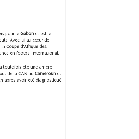
is pour le
Gabon
et est le
buts. Avec lui au cœur de
e la
Coupe d'Afrique des
ance en football international.
a toutefois été une amère
but de la CAN au
Cameroun
et
ch après avoir été diagnostiqué