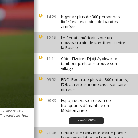
Nigeria : plus de 300 personnes
14:29
libérées des mains de bandes
armées
Le Sénat américain vote un
12:18
nouveau train de sanctions contre
la Russie
Côte d'Ivoire : Djidji Ayokwe, le
11:11
tambour parleur retrouve son
village
RDC : Ebola tue plus de 300 enfants,
09:52
l'ONU alerte sur une crise sanitaire
majeure
Espagne : vaste réseau de
08:33
trafiquants démantelé en
Méditerranée
e 22 janvier 2017
-
he Associated Press
7 août 2026
Ceuta : une ONG marocaine pointe
21:06
la responsabilité de Madrid et de