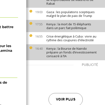
Rabat
Gaza : les populations sceptiques
19:03
malgré le plan de paix de Trump
Kenya : la mort de 15 éléphants
17:55
 battre
dans un parc fait polémique
Crise énergétique à Cuba : vivre au
16:55
rythme des coupures d'électricité
our les
Kenya : la Bourse de Nairobi
16:40
Lemina
prépare un fonds d’investissement
consacré à l’IA
PUBLICITÉ
s de
VOIR PLUS