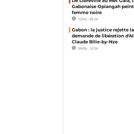
De Libreville au Met Gala, l
Gabonaise Opiangah peint
femme noire
12/06 - 09:26
Gabon : la justice rejette la
demande de libération d'Al
Claude Bilie-by-Nze
09/06 - 16:36