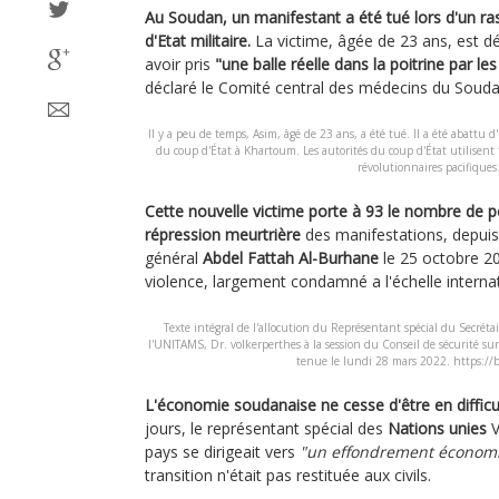
Au Soudan, un manifestant a été tué lors d'un r
d'Etat militaire.
La victime, âgée de 23 ans, est dé
avoir pris
"une balle réelle dans la poitrine par le
déclaré le Comité central des médecins du Souda
Il y a peu de temps, Asim, âgé de 23 ans, a été tué. Il a été abattu d'
du coup d'État à Khartoum. Les autorités du coup d'État utilisent 
révolutionnaires pacifiques.
Cette nouvelle victime porte à 93 le nombre de p
répression meurtrière
des manifestations, depuis 
général
Abdel Fattah Al-Burhane
le 25 octobre 20
violence, largement condamné a l'échelle internat
Texte intégral de l'allocution du Représentant spécial du Secréta
l'UNITAMS, Dr. volkerperthes à la session du Conseil de sécurité s
tenue le lundi 28 mars 2022. https://
L'économie soudanaise ne cesse d'être en difficu
jours, le représentant spécial des
Nations unies
V
pays se dirigeait vers
"un effondrement économiq
transition n'était pas restituée aux civils.