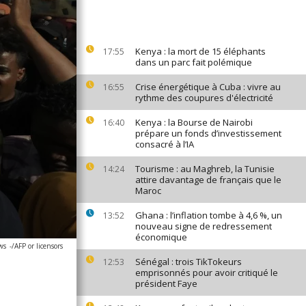
Kenya : la mort de 15 éléphants
17:55
dans un parc fait polémique
Crise énergétique à Cuba : vivre au
16:55
rythme des coupures d'électricité
Kenya : la Bourse de Nairobi
16:40
prépare un fonds d’investissement
consacré à l’IA
Tourisme : au Maghreb, la Tunisie
14:24
attire davantage de français que le
Maroc
Ghana : l’inflation tombe à 4,6 %, un
13:52
nouveau signe de redressement
économique
ws
-/AFP or licensors
Sénégal : trois TikTokeurs
12:53
emprisonnés pour avoir critiqué le
président Faye