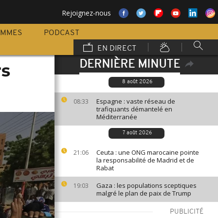
Rejoignez-nous
AMMES
PODCAST
EN DIRECT
DERNIÈRE MINUTE
rs
8 août 2026
Espagne : vaste réseau de
08:33
trafiquants démantelé en
Méditerranée
7 août 2026
Ceuta : une ONG marocaine pointe
21:06
la responsabilité de Madrid et de
Rabat
Gaza : les populations sceptiques
19:03
malgré le plan de paix de Trump
PUBLICITÉ