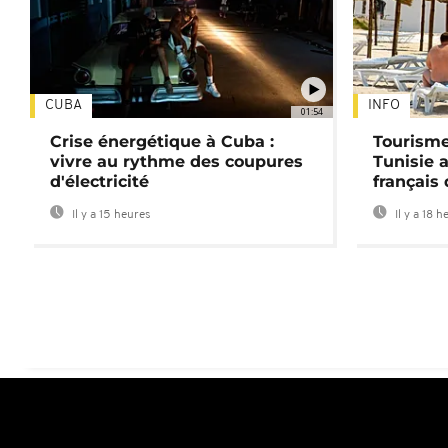
CUBA
INFO
01:54
Crise énergétique à Cuba :
Tourisme
vivre au rythme des coupures
Tunisie 
d'électricité
français
Il y a 15 heures
Il y a 18 h