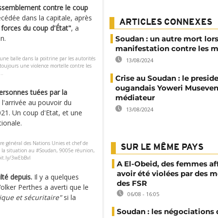
assemblement contre le coup
cédée dans la capitale, après
ARTICLES CONNEXES
s forces du coup d'État"
, a
n.
Soudan : un autre mort lor
manifestation contre les mi
une balle dans la poitrine par les autorités
13/08/2024
toujours une violence mortelle contre les
..
Crise au Soudan : le presid
ougandais Yoweri Museven
ersonnes tuées par la
médiateur
l'arrivée au pouvoir du
13/08/2024
21. Un coup d'Etat, et une
ionale.
ire général des Nations Unies et chef de
SUR LE MÊME PAYS
ur la situation au #Soudan, 9005e réunion,
bit.ly/3wEbBvI
A El-Obeid, des femmes af
avoir été violées par des
lté depuis.
Il y a quelques
des FSR
olker Perthes a averti que le
06/08 - 16:05
ue et sécuritaire"
si la
Soudan : les négociations 