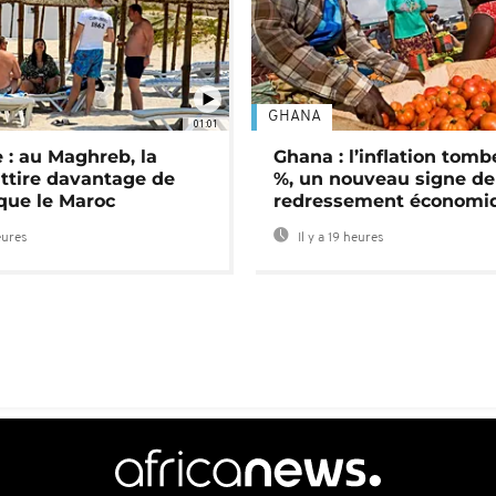
GHANA
01:01
 : au Maghreb, la
Ghana : l’inflation tomb
attire davantage de
%, un nouveau signe de
 que le Maroc
redressement économi
eures
Il y a 19 heures