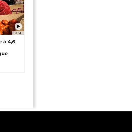
00:51
e à 4,6
que