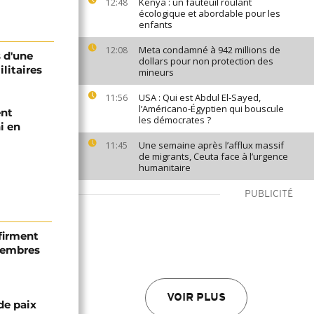
Kenya : un fauteuil roulant
12:48
écologique et abordable pour les
enfants
Meta condamné à 942 millions de
12:08
s d'une
dollars pour non protection des
litaires
mineurs
USA : Qui est Abdul El-Sayed,
11:56
l’Américano-Égyptien qui bouscule
ent
les démocrates ?
i en
Une semaine après l’afflux massif
11:45
de migrants, Ceuta face à l’urgence
humanitaire
PUBLICITÉ
firment
 membres
VOIR PLUS
de paix