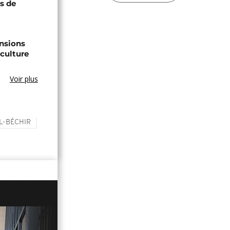
ts de
ensions
culture
Voir plus
L-BÉCHIR