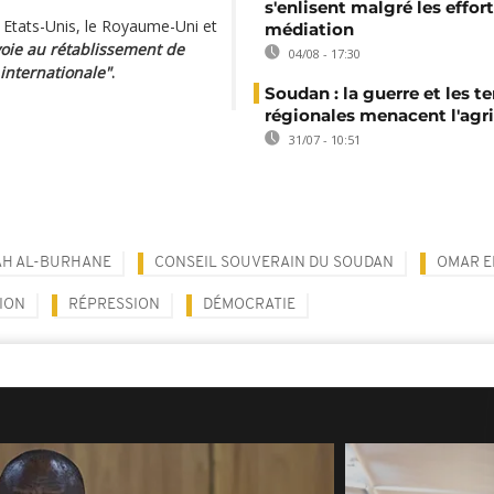
s'enlisent malgré les effor
s Etats-Unis, le Royaume-Uni et
médiation
 voie au rétablissement de
04/08 - 17:30
 internationale"
.
Soudan : la guerre et les t
régionales menacent l'agri
31/07 - 10:51
AH AL-BURHANE
CONSEIL SOUVERAIN DU SOUDAN
OMAR E
ION
RÉPRESSION
DÉMOCRATIE