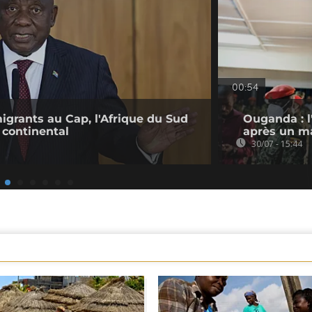
00:54
migrants au Cap, l'Afrique du Sud
Ouganda : l
 continental
après un ma
30/07 - 15:44