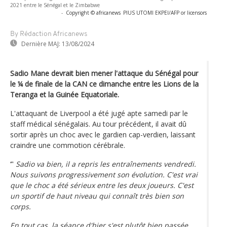
2021 entre le Sénégal et le Zimbabwe
-
Copyright © africanews
PIUS UTOMI EKPEI/AFP or licensors
By Rédaction Africanews
Dernière MAJ:
13/08/2024
Sadio Mane devrait bien mener l'attaque du Sénégal pour
le ¼ de finale de la CAN ce dimanche entre les Lions de la
Teranga et la Guinée Equatoriale.
L'attaquant de Liverpool a été jugé apte samedi par le
staff médical sénégalais. Au tour précédent, il avait dû
sortir après un choc avec le gardien cap-verdien, laissant
craindre une commotion cérébrale.
‘’'
Sadio va bien, il a repris les entraînements vendredi.
Nous suivons progressivement son évolution. C'est vrai
que le choc a été sérieux entre les deux joueurs. C'est
un sportif de haut niveau qui connaît très bien son
corps.
En tout cas, la séance d'hier s'est plutôt bien passée,