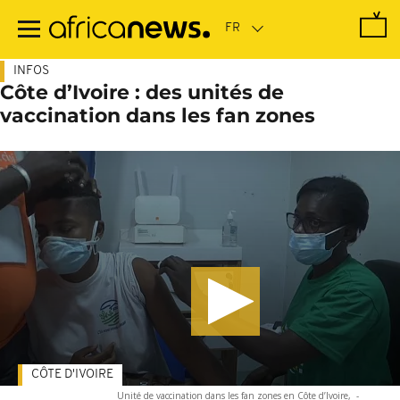
Passer
au
contenu
principal
INFOS
Côte d’Ivoire : des unités de
vaccination dans les fan zones
CÔTE D'IVOIRE
Unité de vaccination dans les fan zones en Côte d’Ivoire,
-