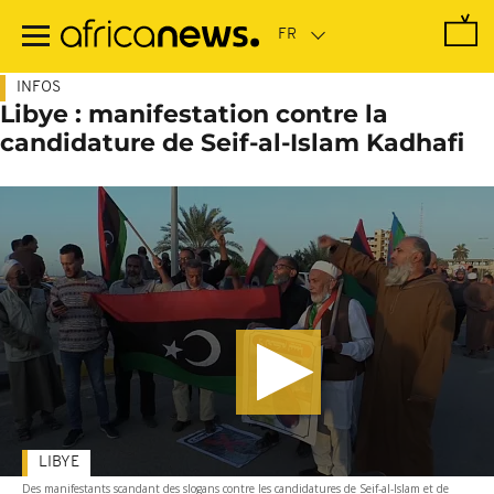
Passer
au
contenu
principal
INFOS
Libye : manifestation contre la
candidature de Seif-al-Islam Kadhafi
LIBYE
Des manifestants scandant des slogans contre les candidatures de Seif-al-Islam et de