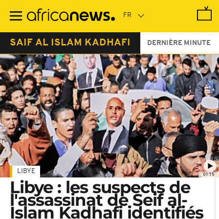
Passer
au
contenu
principal
SAIF AL ISLAM KADHAFI
DERNIÈRE MINUTE
LIBYE
01:15
Libye : les suspects de
l'assassinat de Seif al-
Islam Kadhafi identifiés