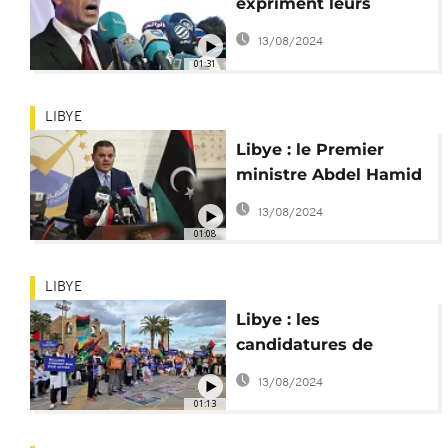
expriment leurs
attentes pour le
13/08/2024
scrutin présidentiel
01:31
LIBYE
Libye : le Premier
ministre Abdel Hamid
Dbeibah candidat à la
13/08/2024
présidence
01:08
LIBYE
Libye : les
candidatures de
Khalifa Haftar et de
13/08/2024
Seif al-Islam
01:13
contestées