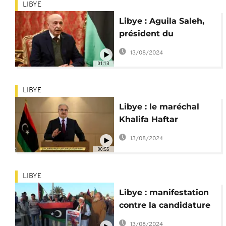
LIBYE
Libye : Aguila Saleh,
président du
Parlement, candidat
13/08/2024
aux présidentielles
01:13
LIBYE
Libye : le maréchal
Khalifa Haftar
candidat aux
13/08/2024
présidentielles
00:55
LIBYE
Libye : manifestation
contre la candidature
de Seif-al-Islam
13/08/2024