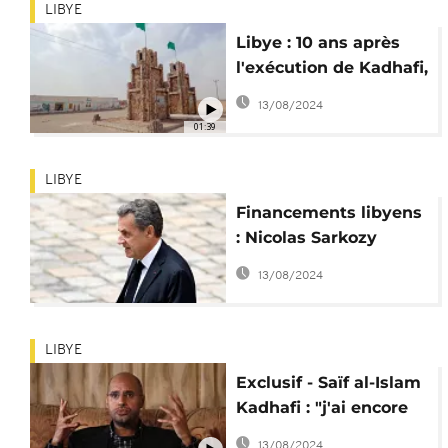
LIBYE
Libye : 10 ans après
l'exécution de Kadhafi,
les soutiens
13/08/2024
demeurent
01:39
LIBYE
Financements libyens
: Nicolas Sarkozy
dénonce un vice de
13/08/2024
procédure
LIBYE
Exclusif - Saïf al-Islam
Kadhafi : "j'ai encore
des preuves solides
13/08/2024