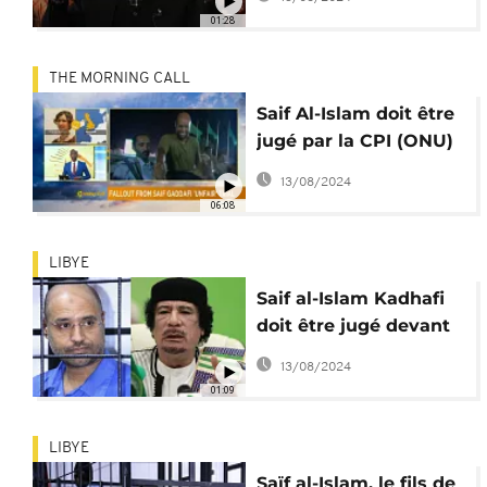
contre Sarkozy"
01:28
THE MORNING CALL
Saif Al-Islam doit être
jugé par la CPI (ONU)
[The Morning call]
13/08/2024
06:08
LIBYE
Saif al-Islam Kadhafi
doit être jugé devant
la CPI, selon l'ONU
13/08/2024
01:09
LIBYE
Saïf al-Islam, le fils de