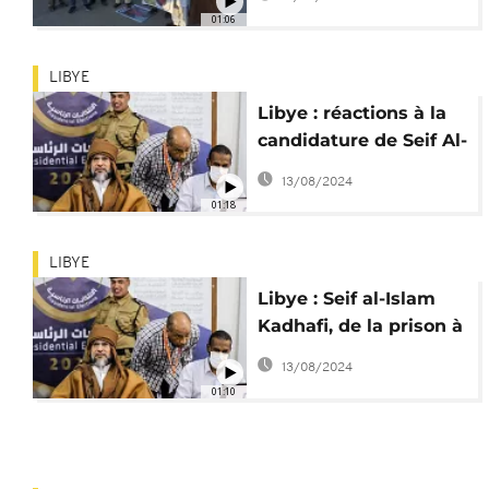
Kadhafi
01:06
LIBYE
Libye : réactions à la
candidature de Seif Al-
Islam Kadhafi
13/08/2024
01:18
LIBYE
Libye : Seif al-Islam
Kadhafi, de la prison à
la présidence ?
13/08/2024
01:10