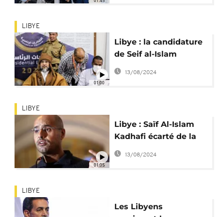
01:45
LIBYE
Libye : la candidature
de Seif al-Islam
Kadhafi validée
13/08/2024
01:00
LIBYE
Libye : Saïf Al-Islam
Kadhafi écarté de la
présidentielle
13/08/2024
01:05
LIBYE
Les Libyens