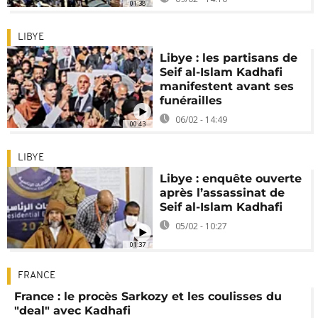
01:38
LIBYE
Libye : les partisans de
Seif al-Islam Kadhafi
manifestent avant ses
funérailles
06/02 - 14:49
00:43
LIBYE
Libye : enquête ouverte
après l’assassinat de
Seif al-Islam Kadhafi
05/02 - 10:27
01:37
FRANCE
France : le procès Sarkozy et les coulisses du
"deal" avec Kadhafi