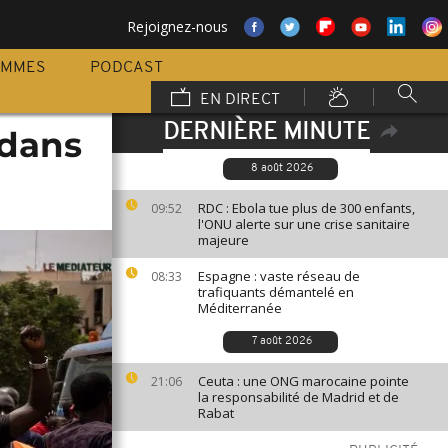
Rejoignez-nous
AMMES
PODCAST
EN DIRECT
DERNIÈRE MINUTE
 dans
8 août 2026
RDC : Ebola tue plus de 300 enfants,
09:52
l'ONU alerte sur une crise sanitaire
majeure
Espagne : vaste réseau de
08:33
trafiquants démantelé en
Méditerranée
7 août 2026
Ceuta : une ONG marocaine pointe
21:06
la responsabilité de Madrid et de
Rabat