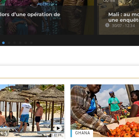
00:58
 lors d’une opération de
Mali : au m
une enquêt
30/07 - 12:34
GHANA
01:01