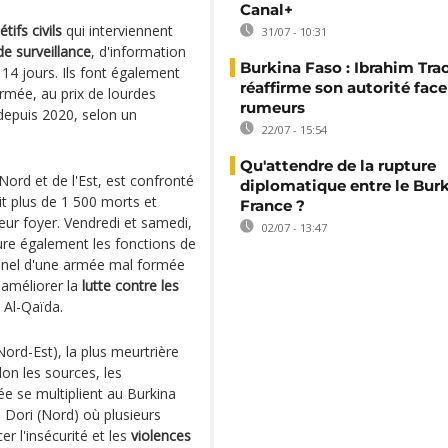
Canal+
tifs civils
qui interviennent
31/07 - 10:31
e surveillance
, d'information
Burkina Faso : Ibrahim Tra
 14 jours. Ils font également
réaffirme son autorité fac
armée, au prix de lourdes
rumeurs
depuis 2020, selon un
22/07 - 15:54
Qu'attendre de la rupture
Nord et de l'Est, est confronté
diplomatique entre le Burk
it plus de 1 500 morts et
France ?
leur foyer. Vendredi et samedi,
02/07 - 13:47
sure également les fonctions de
onnel d'une armée mal formée
'améliorer la
lutte contre les
à Al-Qaïda.
ord-Est), la plus meurtrière
lon les sources, les
e se multiplient au Burkina
e Dori (Nord) où plusieurs
 l'insécurité et les
violences