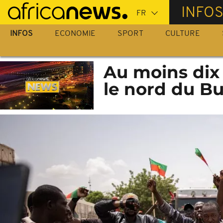
Passer
INFO
au
contenu
INFOS
ECONOMIE
SPORT
CULTURE
principal
Au moins dix
le nord du B