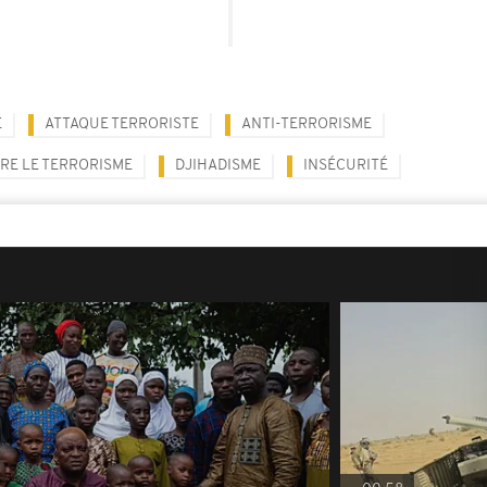
E
ATTAQUE TERRORISTE
ANTI-TERRORISME
RE LE TERRORISME
DJIHADISME
INSÉCURITÉ