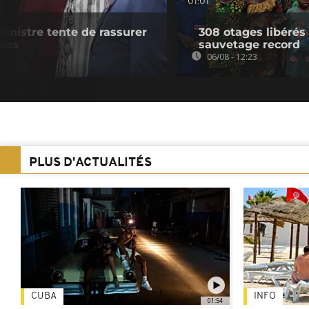
01:01
ministre tente de rassurer
308 otages libérés
ques
sauvetage record
06/08 - 12:23
PLUS D'ACTUALITÉS
CUBA
INFO
01:54