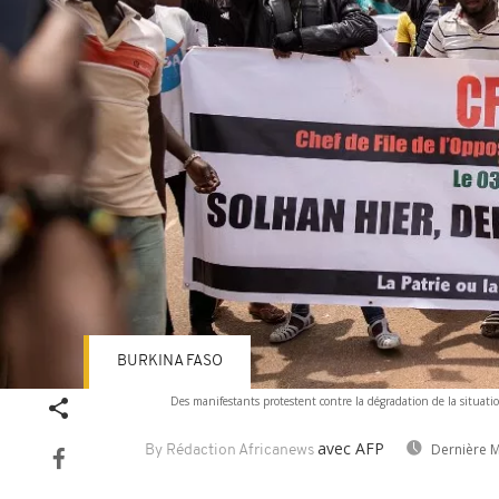
BURKINA FASO
Des manifestants protestent contre la dégradation de la situati
avec AFP
Dernière M
By Rédaction Africanews