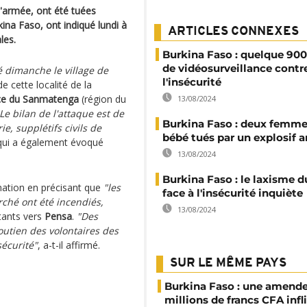
l'armée, ont été tuées
ina Faso, ont indiqué lundi à
ARTICLES CONNEXES
les.
Burkina Faso : quelque 90
de vidéosurveillance contr
é dimanche le village de
l'insécurité
de cette localité de la
ce du Sanmatenga
(région du
13/08/2024
Le bilan de l'attaque est de
Burkina Faso : deux femme
e, supplétifs civils de
bébé tués par un explosif a
 qui a également évoqué
13/08/2024
Burkina Faso : le laxisme d
mation en précisant que
"les
face à l'insécurité inquiète
rché ont été incendiés,
13/08/2024
tants vers
Pensa
.
"Des
outien des volontaires des
sécurité"
, a-t-il affirmé.
SUR LE MÊME PAYS
Burkina Faso : une amende
millions de francs CFA infl