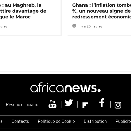
 : au Maghreb, la
Ghana : l’inflation tomb
attire davantage de
%, un nouveau signe de
 que le Maroc
redressement économi
eures
Il y a 20 heures
Réseaux sociaux
ns
Contacts
Politique de Cookie
Distribution
Publicit