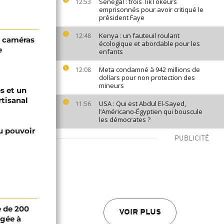
Sénégal : trois TikTokeurs
12:53
emprisonnés pour avoir critiqué le
président Faye
Kenya : un fauteuil roulant
12:48
0 caméras
écologique et abordable pour les
e
enfants
Meta condamné à 942 millions de
12:08
dollars pour non protection des
mineurs
s et un
rtisanal
USA : Qui est Abdul El-Sayed,
11:56
l’Américano-Égyptien qui bouscule
les démocrates ?
u pouvoir
PUBLICITÉ
 de 200
VOIR PLUS
igée à