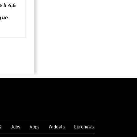
e à 4,6
que
é
Jobs
Apps
Widgets
Euronews