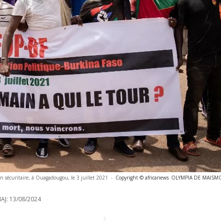
on sécuritaire, à Ouagadougou, le 3 juillet 2021
-
Copyright © africanews
OLYMPIA DE MAISMON
AJ:
13/08/2024