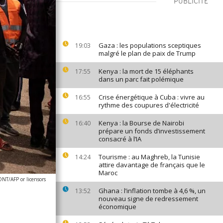
PUBLICITÉ
Gaza : les populations sceptiques
19:03
malgré le plan de paix de Trump
Kenya : la mort de 15 éléphants
17:55
dans un parc fait polémique
Crise énergétique à Cuba : vivre au
16:55
rythme des coupures d'électricité
Kenya : la Bourse de Nairobi
16:40
prépare un fonds d’investissement
consacré à l’IA
Tourisme : au Maghreb, la Tunisie
14:24
attire davantage de français que le
Maroc
T/AFP or licensors
Ghana : l’inflation tombe à 4,6 %, un
13:52
nouveau signe de redressement
économique