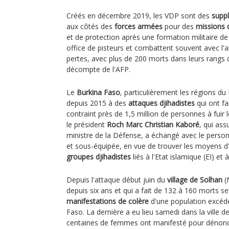
Créés en décembre 2019, les VDP sont des
supplé
aux côtés des
forces armées
pour des
missions d
et de protection après une formation militaire de
office de pisteurs et combattent souvent avec l'
pertes, avec plus de 200 morts dans leurs rangs 
décompte de l'AFP.
Le
Burkina Faso
, particulièrement les régions du 
depuis 2015 à des
attaques djihadistes
qui ont fa
contraint près de 1,5 million de personnes à fuir 
le président
Roch Marc Christian Kaboré
, qui as
ministre de la Défense, a échangé avec le pers
et sous-équipée, en vue de trouver les moyens d
groupes djihadistes
liés à l'Etat islamique (EI) et 
Depuis l'attaque début juin du
village de Solhan
(N
depuis six ans et qui a fait de 132 à 160 morts se
manifestations de colère
d'une population excédé
Faso. La dernière a eu lieu samedi dans la ville d
centaines de femmes ont manifesté pour dénoncer