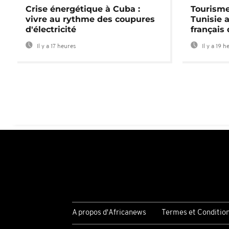
Crise énergétique à Cuba :
Tourisme
vivre au rythme des coupures
Tunisie 
d'électricité
français
Il y a 17 heures
Il y a 19 h
A propos d'Africanews
Termes et Conditio