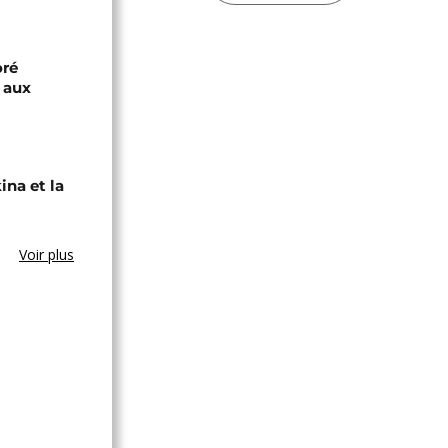
oré
e aux
ina et la
Voir plus