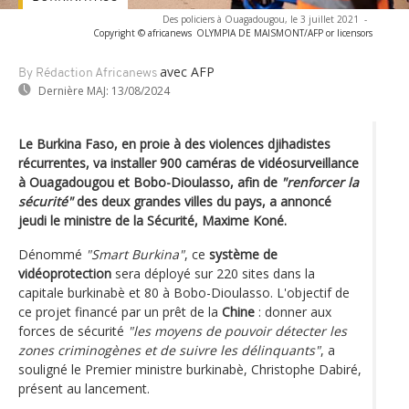
Des policiers à Ouagadougou, le 3 juillet 2021
-
Copyright © africanews
OLYMPIA DE MAISMONT/AFP or licensors
avec AFP
By Rédaction Africanews
Dernière MAJ:
13/08/2024
Le Burkina Faso, en proie à des violences djihadistes
récurrentes, va installer 900 caméras de vidéosurveillance
à Ouagadougou et Bobo-Dioulasso, afin de
"renforcer la
sécurité"
des deux grandes villes du pays, a annoncé
jeudi le ministre de la Sécurité, Maxime Koné.
Dénommé
"Smart Burkina"
, ce
système de
vidéoprotection
sera déployé sur 220 sites dans la
capitale burkinabè et 80 à Bobo-Dioulasso. L'objectif de
ce projet financé par un prêt de la
Chine
: donner aux
forces de sécurité
"les moyens de pouvoir détecter les
zones criminogènes et de suivre les délinquants"
, a
souligné le Premier ministre burkinabè, Christophe Dabiré,
présent au lancement.