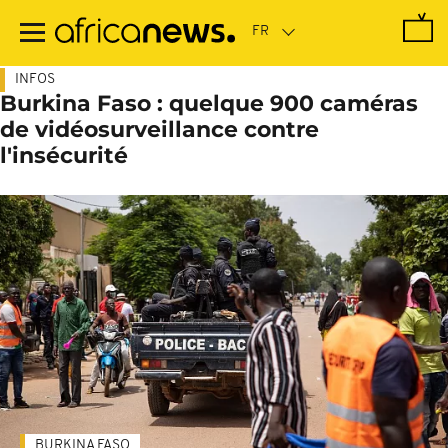
Passer
au
contenu
principal
INFOS
Burkina Faso : quelque 900 caméras
de vidéosurveillance contre
l'insécurité
BURKINA FASO