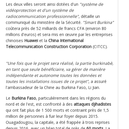
Les deux villes seront ainsi dotées d'un
"système de
vidéoprotection et d'un système de
radiocommunication professionnelle"
, détaille un
communiqué du ministère de la Sécurité.
"Smart Burkina"
coûtera près de 52 milliards de francs CFA (environ 80
millions d'euros) et sera mis en œuvre par les entreprises
chinoises
Huawei
et la
China International
Telecommunication Construction Corporation
(CITCC).
"Une fois que le projet sera réalisé, la partie burkinabè,
en tant que seule bénéficiaire, va gérer de manière
indépendante et autonome toutes les données et
toutes les installations issues de ce projet"
, a assuré
l'ambassadeur de la Chine au Burkina Faso, Li Jian.
Le
Burkina Faso
, particulièrement dans les régions du
nord et de l'est, est confronté à des
attaques djihadistes
qui ont fait plus de 1 500 morts et contraint près de 1,5
million de personnes à fuir leur foyer depuis 2015.
Ouagadougou, la capitale, a été frappée à trois reprises
depuis 2016, avec un bilan total de près de
60 morts
. La