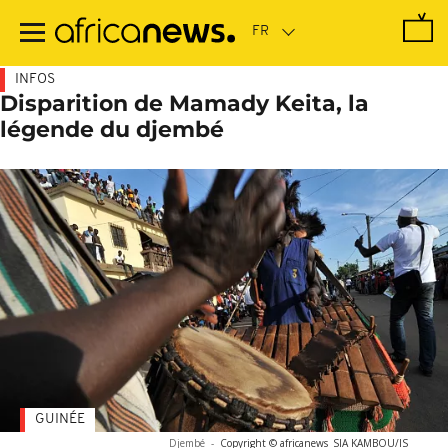
Passer
au
contenu
principal
INFOS
Disparition de Mamady Keita, la
légende du djembé
GUINÉE
Djembé
-
Copyright © africanews
SIA KAMBOU/IS