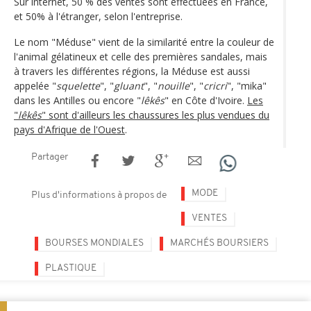
Sur internet, 50 % des ventes sont effectuées en France,
et 50% à l'étranger, selon l'entreprise.
Le nom "Méduse" vient de la similarité entre la couleur de
l'animal gélatineux et celle des premières sandales, mais
à travers les différentes régions, la Méduse est aussi
appelée "
squelette
", "
gluant
", "
nouille
", "
cricri
", "mika"
dans les Antilles ou encore "
lêkês
" en Côte d'Ivoire.
Les
"
lêkês
" sont d'ailleurs les chaussures les plus vendues du
pays d'Afrique de l'Ouest
.
Partager
MODE
Plus d'informations à propos de
VENTES
BOURSES MONDIALES
MARCHÉS BOURSIERS
PLASTIQUE