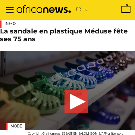
Passer
au
contenu
principal
INFOS
La sandale en plastique Méduse fête
ses 75 ans
MODE
-
Copyright © africanews
SEBASTIEN SALOM-GOMIS/AFP or licensors