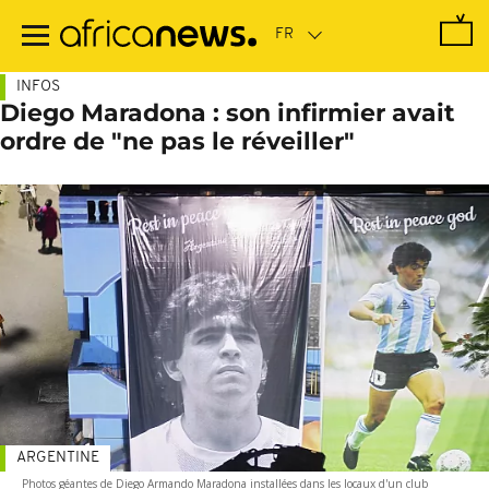
Passer
au
contenu
principal
INFOS
Diego Maradona : son infirmier avait
ordre de "ne pas le réveiller"
ARGENTINE
Photos géantes de Diego Armando Maradona installées dans les locaux d'un club