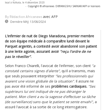
local à Kolkata, le 4 décembre 2020
-
Copyright © africanews
DIBYANGSHU SARKAR/AFP or licensors
avec AFP
By Rédaction Africanews
Dernière MAJ:
13/08/2024
L'infirmier de nuit de Diego Maradona, premier membre
de son équipe médicale à comparaître lundi devant le
Parquet argentin, a contesté avoir abandonné son patient
à une lente agonie, assurant avoir
"reçu l'ordre de ne
pas le réveiller"
.
Selon Franco Chiarelli, l'avocat de l'infirmier, son client
"a
constaté certains signes d'alerte"
, qu'il a transmis, mais
que seuls pouvaient interpréter
"les professionnels qui
avaient une vision globale de la situation"
. Il assure ne
pas avoir été informé de ses
problèmes cardiaques.
"Ses
supérieurs lui ont indiqué de ne pas déranger le
patient. Mon client a eu la sagesse d'effectuer sa tâche
(de surveillance) sans que le patient se sente envahi"
, a
assuré l'avocat à sa sortie de ce long interrogatoire.