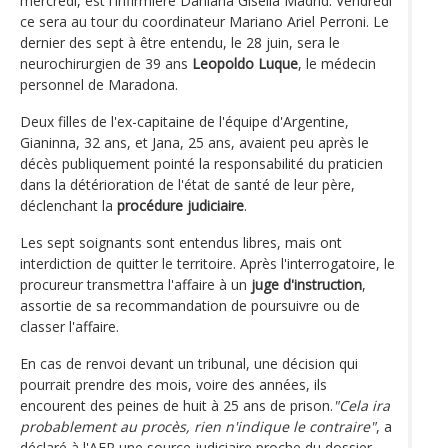
mercredi, est l'infirmière Dahiana Gisella Madrid. Vendredi
ce sera au tour du coordinateur Mariano Ariel Perroni. Le
dernier des sept à être entendu, le 28 juin, sera le
neurochirurgien de 39 ans
Leopoldo Luque
, le médecin
personnel de Maradona.
Deux filles de l'ex-capitaine de l'équipe d'Argentine,
Gianinna, 32 ans, et Jana, 25 ans, avaient peu après le
décès publiquement pointé la responsabilité du praticien
dans la détérioration de l'état de santé de leur père,
déclenchant la
procédure judiciaire
.
Les sept soignants sont entendus libres, mais ont
interdiction de quitter le territoire. Après l'interrogatoire, le
procureur transmettra l'affaire à un
juge d'instruction
,
assortie de sa recommandation de poursuivre ou de
classer l'affaire.
En cas de renvoi devant un tribunal, une décision qui
pourrait prendre des mois, voire des années, ils
encourent des peines de huit à 25 ans de prison.
"Cela ira
probablement au procès, rien n'indique le contraire"
, a
déclaré à l'AFP une source judiciaire proche du dossier.