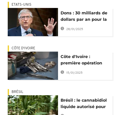
ETATS-UNIS
Dons : 30 milliards de
dollars par an pour la
recherche médicale
28/01/2025
CÔTE D'IVOIRE
Côte d'Ivoire :
première opération
réussie de séparation
15/01/2025
de siamoises
BRÉSIL
Brésil : le cannabidiol
liquide autorisé pour
les épileptiques