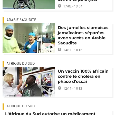
17/02 - 13:04
ARABIE SAOUDITE
Des jumelles siamoises
jamaïcaines séparées
avec succès en Arabie
Saoudite
14/11 - 10:16
00:54
AFRIQUE DU SUD
Un vaccin 100% africain
contre le choléra en
phase d'essai
12/11 - 10:13
01:31
AFRIQUE DU SUD
L'Afrique du Sud autorise un médicament