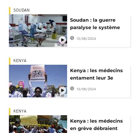
SOUDAN
Soudan : la guerre
paralyse le système
de santé
13/08/2024
01:58
KENYA
Kenya : les médecins
entament leur 3e
semaine de grève
13/08/2024
01:10
KENYA
Kenya : les médecins
en grève débraient