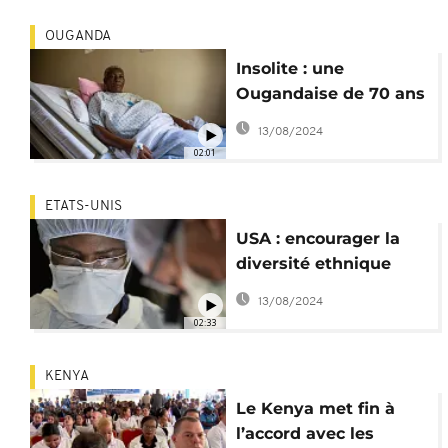
OUGANDA
Insolite : une
Ougandaise de 70 ans
donne naissance à des
13/08/2024
jumeaux
02:01
ETATS-UNIS
USA : encourager la
diversité ethnique
chez les chirurgiens
13/08/2024
spécialisés en
02:33
transplantation
KENYA
Le Kenya met fin à
l’accord avec les