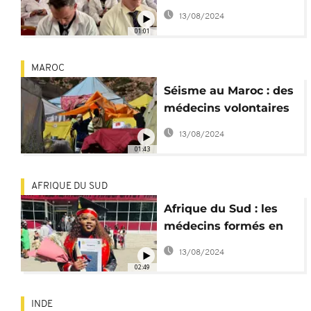
médecins cubains
13/08/2024
01:01
MAROC
Séisme au Maroc : des
médecins volontaires
installés à Ineghede
13/08/2024
01:43
AFRIQUE DU SUD
Afrique du Sud : les
médecins formés en
Russie sans emploi
13/08/2024
02:49
INDE