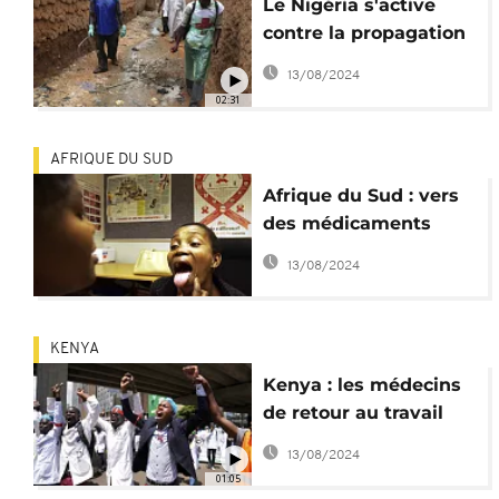
Le Nigéria s'active
contre la propagation
du choléra
13/08/2024
02:31
AFRIQUE DU SUD
Afrique du Sud : vers
des médicaments
génériques contre la
13/08/2024
tuberculose
KENYA
Kenya : les médecins
de retour au travail
après 2 mois de grève
13/08/2024
01:05