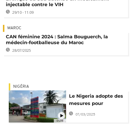
injectable contre le VIH
29/10 - 11:09
MAROC
CAN féminine 2024 : Salma Bouguerch, la
médecin-footballeuse du Maroc
28/07/2025
NIGÉRIA
Le Nigeria adopte des
mesures pour
encadrer la
07/03/2025
transplantation
05:08
d'organes