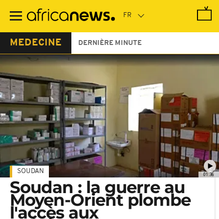
Passer
au
contenu
principal
MEDECINE
DERNIÈRE MINUTE
SOUDAN
01:36
Soudan : la guerre au
Moyen-Orient plombe
l'accès aux