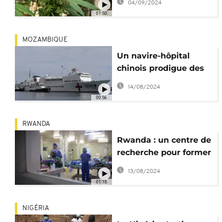
04/09/2024
01:50
MOZAMBIQUE
Un navire-hôpital
chinois prodigue des
soins aux
14/08/2024
Mozambicains
00:56
RWANDA
Rwanda : un centre de
recherche pour former
à la chirurgie mini-
13/08/2024
invasive
01:18
NIGÉRIA