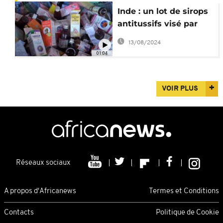
Inde : un lot de sirops
antitussifs visé par
l'OMS
13/08/2024
01:04
VOIR PLUS
Réseaux sociaux
A propos d'Africanews
Termes et Conditions
Contacts
Politique de Cookie